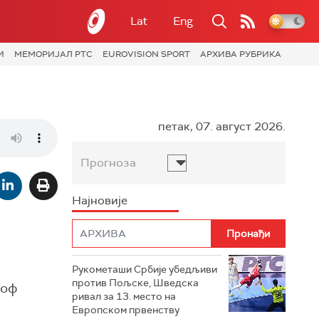
Lat
Eng
И
МЕМОРИЈАЛ РТС
EUROVISION SPORT
АРХИВА РУБРИКА
петак, 07. август 2026.
Прогноза
Најновије
Рукометаши Србије убедљиви
против Пољске, Шведска
-оф
ривал за 13. место на
Европском првенству