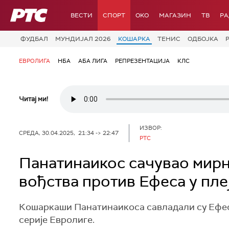
РТС
ВЕСТИ
СПОРТ
OKO
МАГАЗИН
ТВ
Р
ФУДБАЛ
МУНДИЈАЛ 2026
КОШАРКА
ТЕНИС
ОДБОЈКА
ЕВРОЛИГА
НБА
АБА ЛИГА
РЕПРЕЗЕНТАЦИЈА
КЛС
Читај ми!
ИЗВОР:
СРЕДА, 30.04.2025, 21:34 -> 22:47
РТС
Панатинаикос сачувао мирн
вођства против Ефеса у пле
Кошаркаши Панатинаикоса савладали су Ефес 
серије Евролиге.