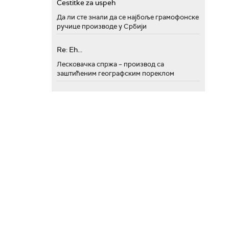
Cestitke za uspeh
Да ли сте знали да се најбоље грамофонске
ручице производе у Србији
Re: Eh...
Лесковачка спржа – производ са
заштићеним географским пореклом