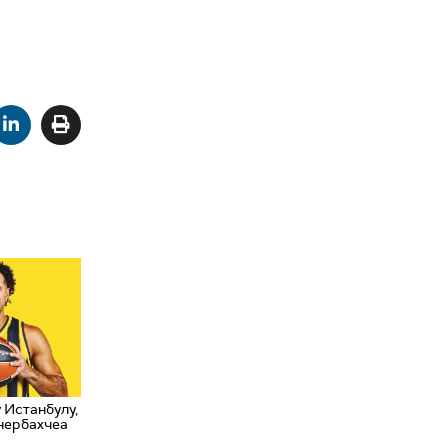
у Истанбулу,
енербахчеа