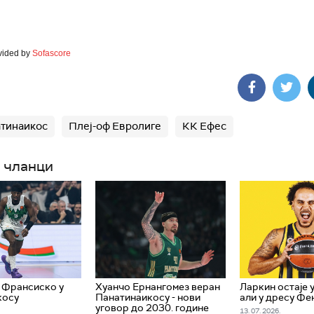
vided by
Sofascore
тинаикос
Плеј-оф Евролиге
КК Ефес
 чланци
 Франсиско у
Хуанчо Ернангомез веран
Ларкин остаје 
косу
Панатинаикосу - нови
али у дресу Ф
уговор до 2030. године
13. 07. 2026.