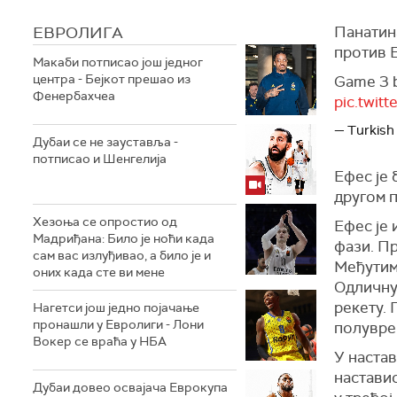
ЕВРОЛИГА
Панатин
против Е
Макаби потписао још једног
центра - Бејкот прешао из
Game 3 
Фенербахчеа
pic.twi
— Turkish
Дубаи се не зауставља -
потписао и Шенгелија
Ефес је 
другом п
Хезоња се опростио од
Ефес је 
Мадриђана: Било је ноћи када
фази. Пр
сам вас излуђивао, а било је и
Међутим,
оних када сте ви мене
Одличну 
рекету. 
Нагетси још једно појачање
пронашли у Евролиги - Лони
полувре
Вокер се враћа у НБА
У настав
наставио
Дубаи довео освајача Еврокупа