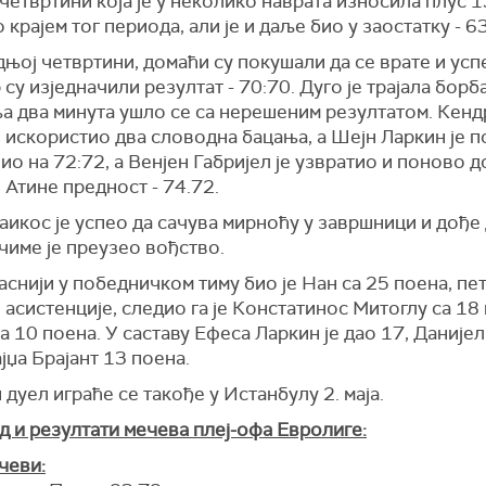
 четвртини која је у неколико наврата износила плус 1
 крајем тог периода, али је и даље био у заостатку - 6
њој четвртини, домаћи су покушали да се врате и успе
р су изједначили резултат - 70:70. Дуго је трајала борба
а два минута ушло се са нерешеним резултатом. Кенд
 искористио два словодна бацања, а Шејн Ларкин је 
ио на 72:72, а Венјен Габријел је узвратио и поново 
 Атине предност - 74.72.
аикос је успео да сачува мирноћу у завршници и дође
чиме је преузео вођство.
снији у победничком тиму био је Нан са 25 поена, пе
 асистенције, следио га је Констатинос Митоглу са 18
а 10 поена. У саставу Ефеса Ларкин је дао 17, Даније
ајџа Брајант 13 поена.
дуел играће се такође у Истанбулу 2. маја.
д и резултати мечева плеј-офа Евролиге:
чеви: