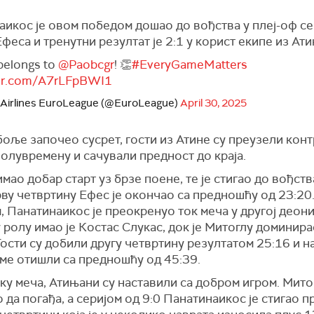
аикос је овом победом дошао до вођства у плеј-оф се
феса и тренутни резултат је 2:1 у корист екипе из Ати
belongs to
@Paobcgr
! 👏
#EveryGameMatters
tter.com/A7rLFpBWI1
 Airlines EuroLeague (@EuroLeague)
April 30, 2025
боље започео сусрет, гости из Атине су преузели конт
олувремену и сачували предност до краја.
имао добар старт уз брзе поене, те је стигао до вођств
ву четвртину Ефес је окончао са предношћу од 23:20
 Панатинаикос је преокренуо ток меча у другој деони
ролу имао је Костас Слукас, док је Митоглу доминира
Гости су добили другу четвртину резултатом 25:16 и н
ме отишли са предношћу од 45:39.
ку меча, Атињани су наставили са добром игром. Митог
 да погађа, а серијом од 9:0 Панатинаикос је стигао 