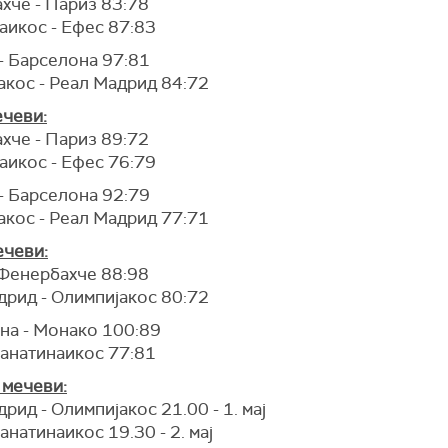
хче - Париз 83:78
аикос - Ефес 87:83
- Барселона 97:81
акос - Реал Мадрид 84:72
ечеви:
хче - Париз 89:72
аикос - Ефес 76:79
- Барселона 92:79
акос - Реал Мадрид 77:71
ечеви:
 Фенербахче 88:98
дрид - Олимпијакос 80:72
на - Монако 100:89
Панатинаикос 77:81
 мечеви:
рид - Олимпијакос 21.00 - 1. мај
анатинаикос 19.30 - 2. мај