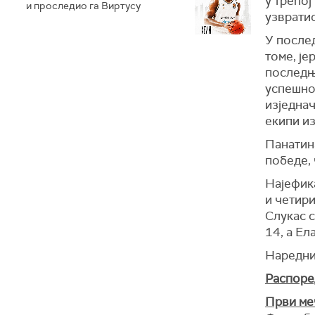
у трећој
и проследио га Виртусу
узвратио
У послед
томе, је
последњ
успешно
изједнач
екипи из
Панатин
победе, 
Најефика
и четири
Слукас с
14, а Ел
Наредни 
Распоре
Први ме