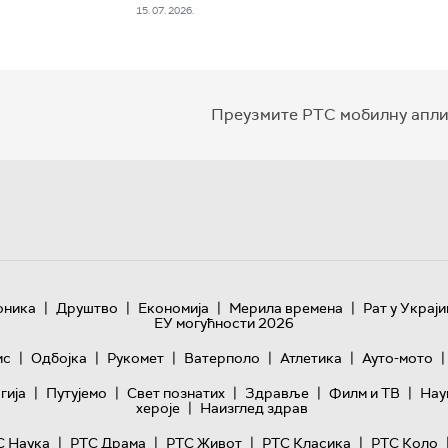
15. 07. 2026.
Преузмите РТС мобилну апли
|
|
|
|
оника
Друштво
Економија
Мерила времена
Рат у Украји
ЕУ могућности 2026
|
|
|
|
|
|
ис
Одбојка
Рукомет
Ватерполо
Атлетика
Ауто-мото
|
|
|
|
|
гијa
Путујемо
Свет познатих
Здравље
Филм и ТВ
Нау
|
хероје
Наизглед здрав
|
|
|
|
С Наука
РТС Драма
РТС Живот
РТС Класика
РТС Коло