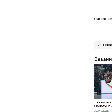
Cup tree pro
КК Пана
Везани
Званично:
Панатина
30. 07. 2026.