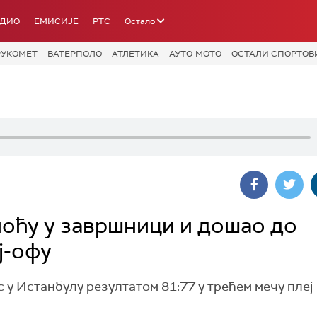
АДИО
ЕМИСИЈЕ
РТС
Остало
РУКОМЕТ
ВАТЕРПОЛО
АТЛЕТИКА
АУТО-МОТО
ОСТАЛИ СПОРТОВ
оћу у завршници и дошао до
ј-офу
у Истанбулу резултатом 81:77 у трећем мечу плеј