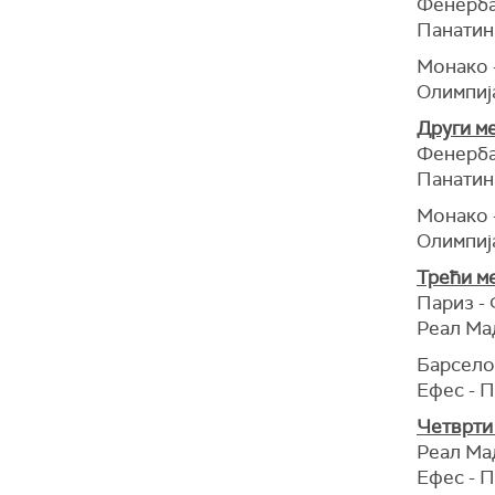
Фенерба
Панатин
Монако 
Олимпиј
Други м
Фенерба
Панатин
Монако 
Олимпиј
Трећи м
Париз -
Реал Ма
Барсело
Ефес - 
Четврти
Реал Мад
Ефес - П