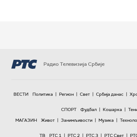
Радио Телевизија Србије
|
|
|
|
ВЕСТИ
Политика
Регион
Свет
Србија данас
Хр
|
|
СПОРТ
Фудбал
Кошарка
Тен
|
|
|
МАГАЗИН
Живот
Занимљивости
Музика
Техноло
|
|
|
|
ТВ
РТС 1
РТС 2
РТС 3
РТС Свет
РТ