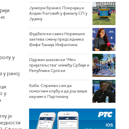
Јуниори Бранко Покрајац и
рији
Алдин Ћатовић у финалу СП у
не.
Јуџину
Фудбалски савез Норвешке
захтева смену председника
Фифе Ђанија Инфантина
ролу у
Одржан шаховски "Меч
пријатељства" између Србије и
Републике Српске
а у раној
.
Баба: Спреман сам да
ци.
помогнем клубу и да још више
о у
научим о Партизану
а
лу је
предности