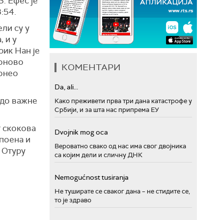
3. Ефес је
3:54.
ли су у
, и у
рик Нан је
поново
КОМЕНТАРИ
донео
Da, ali...
 до важне
Како преживети прва три дана катастрофе у
Србији, и за шта нас припрема ЕУ
т скокова
Dvojnik mog oca
 поена и
Вероватно свако од нас има свог двојника
л Отуру
са којим дели и сличну ДНК
Nemogućnost tusiranja
Не туширате се сваког дана – не стидите се,
то је здраво