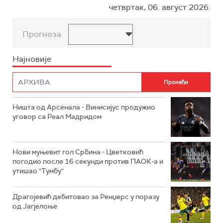
четвртак, 06. август 2026.
Прогноза
Најновије
Ништа од Арсенала - Винисијус продужио
уговор са Реал Мадридом
Нови муњевит гол Србина - Цветковић
погодио после 16 секунди против ПАОК-а и
утишао "Тумбу"
Драгојевић дебитовао за Ренџерс у поразу
од Јагјелоње