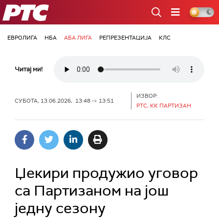
РТС
ЕВРОЛИГА
НБА
АБА ЛИГА
РЕПРЕЗЕНТАЦИЈА
КЛС
Читај ми!
ИЗВОР:
СУБОТА, 13.06.2026, 13:48 -> 13:51
РТС, КК ПАРТИЗАН
Џекири продужио уговор
са Партизаном на још
једну сезону