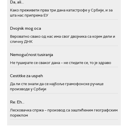
Da, ali...
Како преживети прва три дана катастрофе у Србији, и за
шта нас припрема ЕУ
Dvojnik mog oca
Вероватно свако од нас има свог двојника са којим дели и
сличну ДНК
Nemogućnost tusiranja
Не туширате се сваког дана – не стидите се, то је здраво
Cestitke za uspeh
Да ли сте знали да се најбоље грамофонске ручице
производе у Србији
Re: Eh...
Лесковачка спржа – производ са заштићеним географским
пореклом