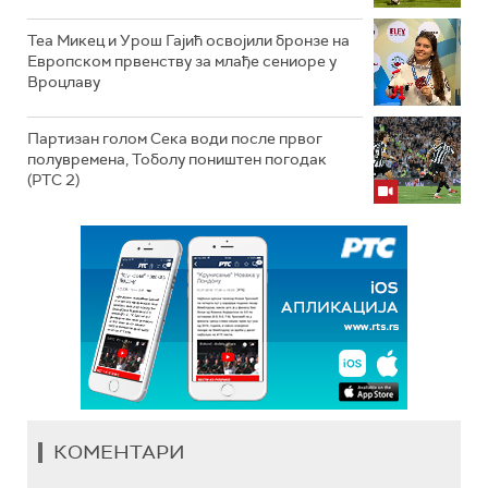
Теа Микец и Урош Гајић освојили бронзе на
Европском првенству за млађе сениоре у
Вроцлаву
Партизан голом Сека води после првог
полувремена, Тоболу поништен погодак
(РТС 2)
КОМЕНТАРИ