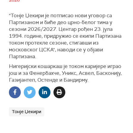
2026
"Тонје Џекири је потписао нови уговор са
Партизаном и биће део црно-белог тима у
сезони 2026/2027. Центар рођен 23. јула
1994. године, придружио се екипи Партизана
током протекле сезоне, стигавши из
московског ЦСКА", наводи се у објави
Партизана.
Нигеријски кошаркаш је током каријере играо
још и за Фенербахче, Уникс, Асвел, Басконију,
Газијантеп, Остенде и Бандирму.
Тонје Џекири