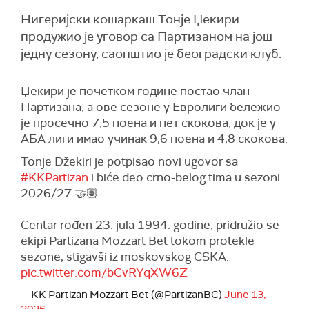
Нигеријски кошаркаш Тонје Џекири
продужио је уговор са Партизаном на још
једну сезону, саопштио је београдски клуб.
Џекири је почетком године постао члан
Партизана, а ове сезоне у Евролиги бележио
је просечно 7,5 поена и пет скокова, док је у
АБА лиги имао учинак 9,6 поена и 4,8 скокова.
Tonje Džekiri je potpisao novi ugovor sa
#KKPartizan
i biće deo crno-belog tima u sezoni
2026/27 🤝🏽
Centar rođen 23. jula 1994. godine, pridružio se
ekipi Partizana Mozzart Bet tokom protekle
sezone, stigavši iz moskovskog CSKA.
pic.twitter.com/bCvRYqXW6Z
— KK Partizan Mozzart Bet (@PartizanBC)
June 13,