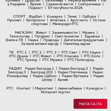
|
|
|
|
Хроника
Друштво
Економија
Мерила времена
Рат
|
|
|
|
у Украјини
Време
Сервисне вести
Сматрачница
|
Подкаст
ЕУ могућности 2026
|
|
|
|
СПОРТ
Фудбал
Кошарка
Тенис
Одбојка
|
|
|
|
Рукомет
Ватерполо
Атлетика
Ауто-мото
Остали
|
спортови
Меморијал РТС
|
|
|
МАГАЗИН
Живот
Занимљивости
Музика
|
|
|
|
Технологијa
Путујемо
Свет познатих
Здравље
|
|
|
|
Филм и ТВ
Наука
Природа
Дигитални предузетник
|
За мале велике хероје
Наизглед здрав
|
|
|
|
|
ТВ
РТС 1
РТС 2
РТС 3
РТС Свет
РТС Наука
|
|
|
|
РТС Драма
РТС Живот
РТС Класика
РТС Коло
|
|
РТС Трезор
РТС Музика
РТС Полетарац
|
|
РАДИО
Радио Београд 1
Радио Београд 2
Радио
|
|
|
Београд 3
Београд 202
Радио Плетеница
Радио
|
|
|
Рокенролер
Радио Џубокс
Радио Вртешка
Радио
|
Џезер
Архив
|
|
|
|
РТС
Контакт
Маркетинг
Јавне набавке
Конкурси
Интернет портал
МАПА САЈТА