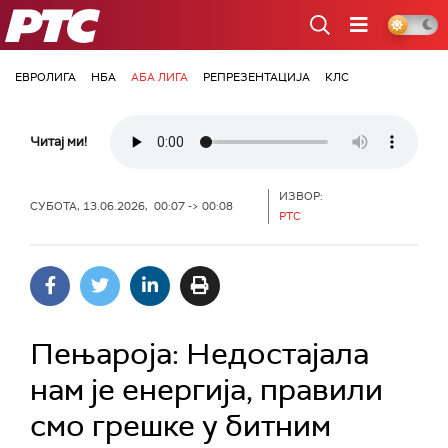
РТС
ЕВРОЛИГА
НБА
АБА ЛИГА
РЕПРЕЗЕНТАЦИЈА
КЛС
Читај ми!
ИЗВОР:
СУБОТА, 13.06.2026, 00:07 -> 00:08
РТС
Пењароја: Недостајала
нам је енергија, правили
смо грешке у битним