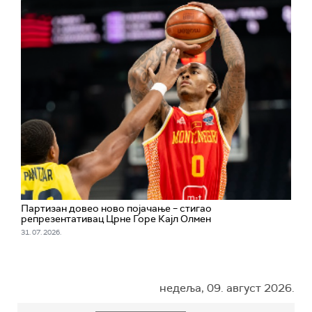
Партизан довео ново појачање – стигао
репрезентативац Црне Горе Кајл Олмен
31. 07. 2026.
недеља, 09. август 2026.