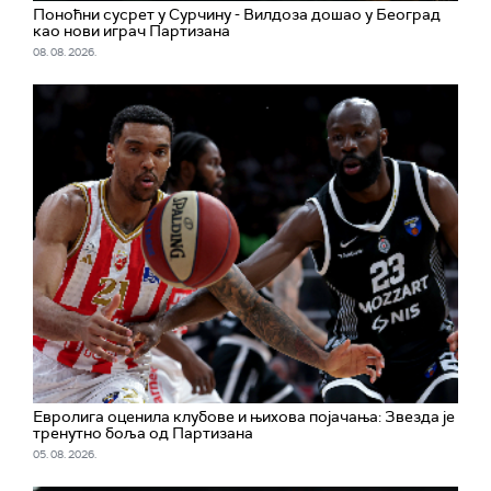
Поноћни сусрет у Сурчину - Вилдоза дошао у Београд
као нови играч Партизана
08. 08. 2026.
Евролига оценила клубове и њихова појачања: Звезда је
тренутно боља од Партизана
05. 08. 2026.