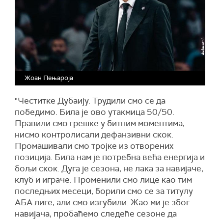
Жоан Пењароја
"Честитке Дубаију. Трудили смо се да
победимо. Била је ово утакмица 50/50.
Правили смо грешке у битним моментима,
нисмо контролисали дефанзивни скок.
Промашивали смо тројке из отворених
позиција. Била нам је потребна већа енергија и
бољи скок. Дуга је сезона, не лака за навијаче,
клуб и играче. Променили смо лице као тим
последњих месеци, борили смо се за титулу
АБА лиге, али смо изгубили. Жао ми је због
навијача, пробаћемо следеће сезоне да