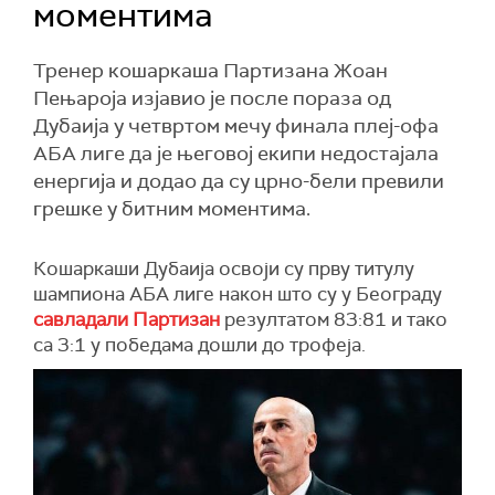
моментима
Тренер кошаркаша Партизана Жоан
Пењароја изјавио је после пораза од
Дубаија у четвртом мечу финала плеј-офа
АБА лиге да је његовој екипи недостајала
енергија и додао да су црно-бели превили
грешке у битним моментима.
Кошаркаши Дубаија освоји су прву титулу
шампиона АБА лиге након што су у Београду
савладали Партизан
резултатом 83:81 и тако
са 3:1 у победама дошли до трофеја.