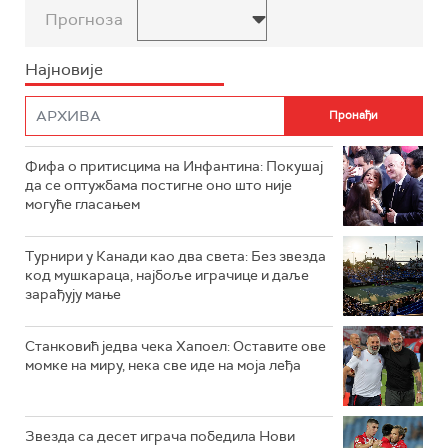
Прогноза
Најновије
Фифа о притисцима на Инфантина: Покушај
да се оптужбама постигне оно што није
могуће гласањем
Турнири у Канади као два света: Без звезда
код мушкараца, најбоље играчице и даље
зарађују мање
Станковић једва чека Хапоел: Оставите ове
момке на миру, нека све иде на моја леђа
Звезда са десет играча победила Нови