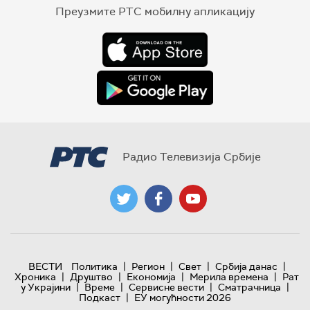
Преузмите РТС мобилну апликацију
Радио Телевизија Србије
|
|
|
|
ВЕСТИ
Политика
Регион
Свет
Србија данас
|
|
|
|
Хроника
Друштво
Економија
Мерила времена
Рат
|
|
|
|
у Украјини
Време
Сервисне вести
Сматрачница
|
Подкаст
ЕУ могућности 2026