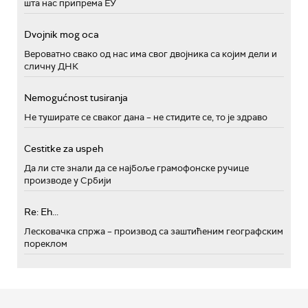
шта нас припрема ЕУ
Dvojnik mog oca
Вероватно свако од нас има свог двојника са којим дели и
сличну ДНК
Nemogućnost tusiranja
Не туширате се сваког дана – не стидите се, то је здраво
Cestitke za uspeh
Да ли сте знали да се најбоље грамофонске ручице
производе у Србији
Re: Eh...
Лесковачка спржа – производ са заштићеним географским
пореклом