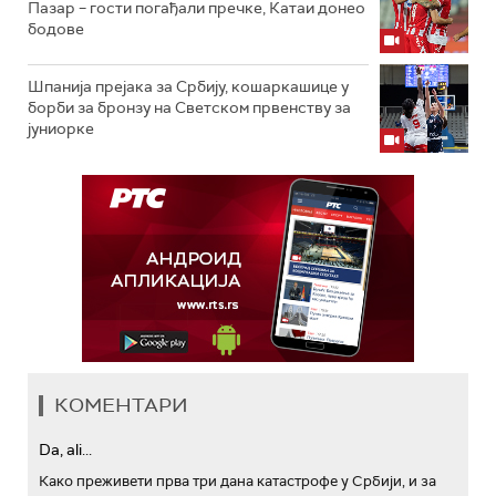
Пазар – гости погађали пречке, Катаи донео
бодове
Шпанија прејакa за Србију, кошаркашице у
борби за бронзу на Светском првенству за
јуниорке
КОМЕНТАРИ
Da, ali...
Како преживети прва три дана катастрофе у Србији, и за