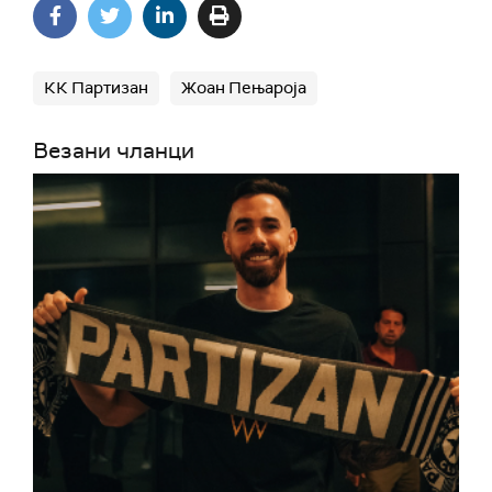
КК Партизан
Жоан Пењароја
Везани чланци