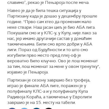
славимо”, рекао је Пењароја после меча.
Навео је да је била тешка ситуација у
Партизану када је дошао у децембру прошле
године. "Прво сам хтео да променим мало
неке ствари. Наш јасан циљ је био АБА лига.
Покушали смо и у КЛС-у, у Купу, није лако за
нас, јер имамо другачији састав у домаћим
такмичењима. Били смо врло добри у АБА
лиги. Пораз од Будућности и то што смо
изгубили прво место пред плеј-оф је
вероватно било кључно. Ово је лош моменат
за тим, лош моменат за мене у овом тренутку",
изјавио је Пењароја.
Партизан је сезону завршио без трофеја,
играо је финале АБА лиге, поражен је у
полуфиналу КЛС-а и у полуфиналу Купа
Радивоја Кораћа, а такмичење у Евролиги
завршио је на 15. месту на табели.