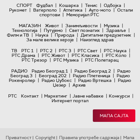
|
|
|
|
СПОРТ
Фудбал
Кошарка
Тенис
Одбојка
|
|
|
|
Рукомет
Ватерполо
Атлетика
Ауто-мото
Остали
|
спортови
Меморијал РТС
|
|
|
МАГАЗИН
Живот
Занимљивости
Музика
|
|
|
|
Технологијa
Путујемо
Свет познатих
Здравље
|
|
|
|
Филм и ТВ
Наука
Природа
Дигитални предузетник
|
За мале велике хероје
Наизглед здрав
|
|
|
|
|
ТВ
РТС 1
РТС 2
РТС 3
РТС Свет
РТС Наука
|
|
|
|
РТС Драма
РТС Живот
РТС Класика
РТС Коло
|
|
РТС Трезор
РТС Музика
РТС Полетарац
|
|
РАДИО
Радио Београд 1
Радио Београд 2
Радио
|
|
|
Београд 3
Београд 202
Радио Плетеница
Радио
|
|
|
Рокенролер
Радио Џубокс
Радио Вртешка
Радио
|
Џезер
Архив
|
|
|
|
РТС
Контакт
Маркетинг
Јавне набавке
Конкурси
Интернет портал
МАПА САЈТА
Приватност
Copyright
Правила употребе садржаја
Мапа
|
|
|