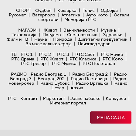
|
|
|
|
СПОРТ
Фудбал
Кошарка
Тенис
Одбојка
|
|
|
|
Рукомет
Ватерполо
Атлетика
Ауто-мото
Остали
|
спортови
Меморијал РТС
|
|
|
МАГАЗИН
Живот
Занимљивости
Музика
|
|
|
|
Технологијa
Путујемо
Свет познатих
Здравље
|
|
|
|
Филм и ТВ
Наука
Природа
Дигитални предузетник
|
За мале велике хероје
Наизглед здрав
|
|
|
|
|
ТВ
РТС 1
РТС 2
РТС 3
РТС Свет
РТС Наука
|
|
|
|
РТС Драма
РТС Живот
РТС Класика
РТС Коло
|
|
РТС Трезор
РТС Музика
РТС Полетарац
|
|
РАДИО
Радио Београд 1
Радио Београд 2
Радио
|
|
|
Београд 3
Београд 202
Радио Плетеница
Радио
|
|
|
Рокенролер
Радио Џубокс
Радио Вртешка
Радио
|
Џезер
Архив
|
|
|
|
РТС
Контакт
Маркетинг
Јавне набавке
Конкурси
Интернет портал
МАПА САЈТА