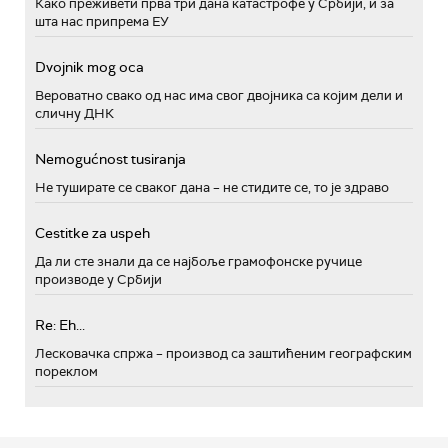
Како преживети прва три дана катастрофе у Србији, и за
шта нас припрема ЕУ
Dvojnik mog oca
Вероватно свако од нас има свог двојника са којим дели и
сличну ДНК
Nemogućnost tusiranja
Не туширате се сваког дана – не стидите се, то је здраво
Cestitke za uspeh
Да ли сте знали да се најбоље грамофонске ручице
производе у Србији
Re: Eh...
Лесковачка спржа – производ са заштићеним географским
пореклом