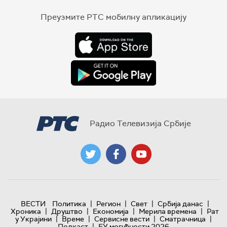
Преузмите РТС мобилну апликацију
Радио Телевизија Србије
|
|
|
|
ВЕСТИ
Политика
Регион
Свет
Србија данас
|
|
|
|
Хроника
Друштво
Економија
Мерила времена
Рат
|
|
|
|
у Украјини
Време
Сервисне вести
Сматрачница
|
Подкаст
ЕУ могућности 2026