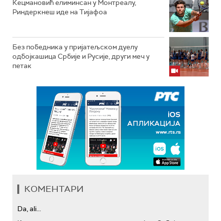
Кецмановић елиминсан у Монтреалу,
Риндеркнеш иде на Тијафоа
Без победника у пријатељском дуелу
одбојкашица Србије и Русије, други меч у
петак
КОМЕНТАРИ
Da, ali...