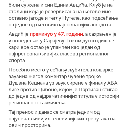
били су жена и син Едина Авдића. Клуб је на
столици која је резервисана на његово име
оставио јагоде и теглу Нутеле, као подсећање
на једне од његових најпознатијих анегдота.
Авдић је
преминуо у 47. години
, а сахрањен је
у понедељак у Сарајеву. Током дугогодишње
каријере остао је упамћен као један од
најпрепознатљивијих гласова регионалног
спорта.
Посебно место у сећању љубитеља кошарке
заузима његов коментар чувене тројке
Душана Кецмана уз звук сирене у финалу АБА
лиге против Цибоне, којом је Партизан стигао
до једне од најдраматичнијих титула у историји
регионалног такмичења.
Тај пренос и данас се сматра једним од
најупечатљивијих телевизијских тренутака на
овим просторима.