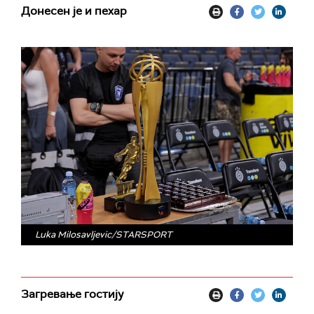
Донесен је и пехар
Luka Milosavljevic/STARSPORT
Загревање гостију