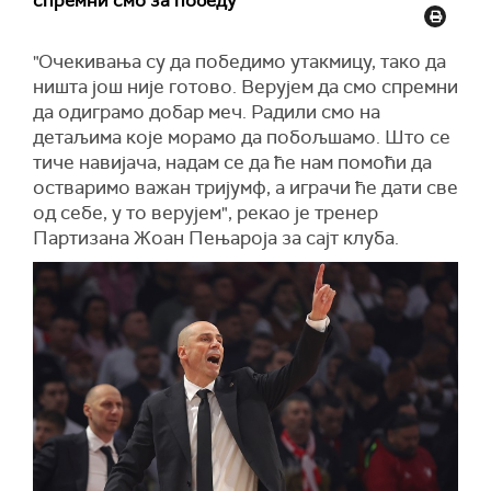
спремни смо за победу
"Очекивања су да победимо утакмицу, тако да
ништа још није готово. Верујем да смо спремни
да одиграмо добар меч. Радили смо на
детаљима које морамо да побољшамо. Што се
тиче навијача, надам се да ће нам помоћи да
остваримо важан тријумф, а играчи ће дати све
од себе, у то верујем", рекао је тренер
Партизана Жоан Пењароја за сајт клуба.