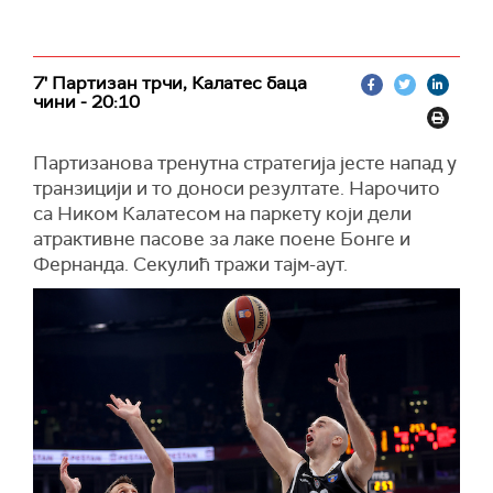
7' Партизан трчи, Калатес баца
чини - 20:10
Партизанова тренутна стратегија јесте напад у
транзицији и то доноси резултате. Нарочито
са Ником Калатесом на паркету који дели
атрактивне пасове за лаке поене Бонге и
Фернанда. Секулић тражи тајм-аут.