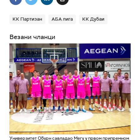
КК Партизан
АБА лига
КК Дубаи
Везани чланци
Универзитет Обурн савладао Мегу у првом припремном