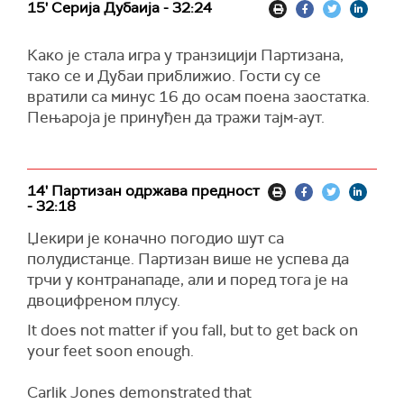
15' Серија Дубаија - 32:24
Како је стала игра у транзицији Партизана,
тако се и Дубаи приближио. Гости су се
вратили са минус 16 до осам поена заостатка.
Пењароја је принуђен да тражи тајм-аут.
14' Партизан одржава предност
- 32:18
Џекири је коначно погодио шут са
полудистанце. Партизан више не успева да
трчи у контранападе, али и поред тога је на
двоцифреном плусу.
It does not matter if you fall, but to get back on
your feet soon enough.
Carlik Jones demonstrated that