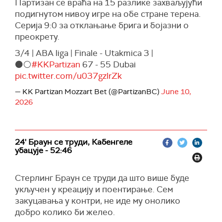
Партизан се враћа на 15 разлике захваљујући
подигнутом нивоу игре на обе стране терена.
Серија 9:0 за отклањање брига и бојазни о
преокрету.
3/4 | ABA liga | Finale - Utakmica 3 |
⚫️⚪️
#KKPartizan
67 - 55 Dubai
pic.twitter.com/u037gzlrZk
— KK Partizan Mozzart Bet (@PartizanBC)
June 10,
2026
24' Браун се труди, Кабенгеле
убацује - 52:46
Стерлинг Браун се труди да што више буде
укључен у креацију и поентирање. Сем
закуцавања у контри, не иде му онолико
добро колико би желео.