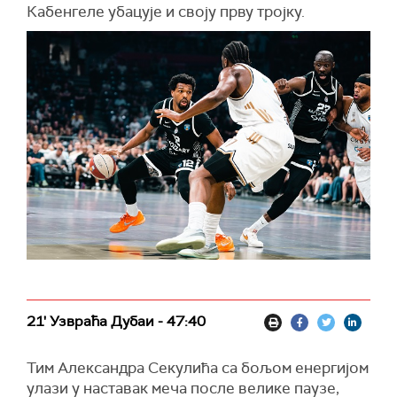
Кабенгеле убацује и своју прву тројку.
21' Узвраћа Дубаи - 47:40
Тим Александра Секулића са бољом енергијом
улази у наставак меча после велике паузе,