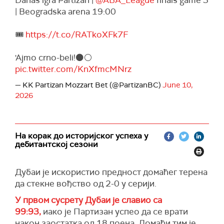
Danas igra Partizan |
@ABA_League
finals game 3
| Beogradska arena 19:00
🎟️
https://t.co/RATkoXFk7F
'Ajmo crno-beli!⚫️⚪️
pic.twitter.com/KnXfmcMNrz
— KK Partizan Mozzart Bet (@PartizanBC)
June 10,
2026
На корак до историјског успеха у
дебитантској сезони
Дубаи је искористио предност домаћег терена
да стекне вођство од 2-0 у серији.
У првом сусрету Дубаи је славио са
99:93,
иако је Партизан успео да се врати
након заостатка од 18 поена. Домаћи тим је