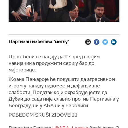
Партизан избегава "метлу"
Црно-бели се надају да ће пред својим
навијачима продужити серију бар до
мајсторице.
Жоана Пењароје ће покушати да агресивном
игром у нападу надомести дефанзивне
слабости. Податак који охрабрује јесте да
Дубаи до сада није славио против Партизана у
Београду, ни у АБА ни у Евролиги.
POBEDOM SRUŠI ZIDOVE!✊🏽