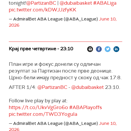
tonight!
@PartizanBC
|
@dubaibasket
#ABALiga
pic.twitter.com/kDWJJzfyKK
— AdmiralBet ABA League (@ABA_League)
June 10,
2026
Крај прве четвртине - 23:10
План игре и фокус донели су одличан
резултат за Партизан после прве деонице.
Црно-бели имају предност у скоку од чак 17:8.
AFTER 1/4:
@PartizanBC
-
@dubaibasket
23:10.
Follow live play by play at:
https://t.co/UkvVgGro6o
#ABAPlayoffs
pic.twitter.com/TWD3YoguIa
— AdmiralBet ABA League (@ABA_League)
June 10,
2026