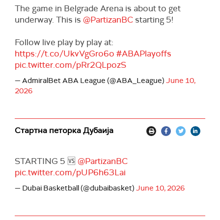
The game in Belgrade Arena is about to get
underway. This is
@PartizanBC
starting 5!
Follow live play by play at:
https://t.co/UkvVgGro6o
#ABAPlayoffs
pic.twitter.com/pRr2QLpozS
— AdmiralBet ABA League (@ABA_League)
June 10,
2026
Стартна петорка Дубаија
STARTING 5 🆚
@PartizanBC
pic.twitter.com/pUP6h63Lai
— Dubai Basketball (@dubaibasket)
June 10, 2026