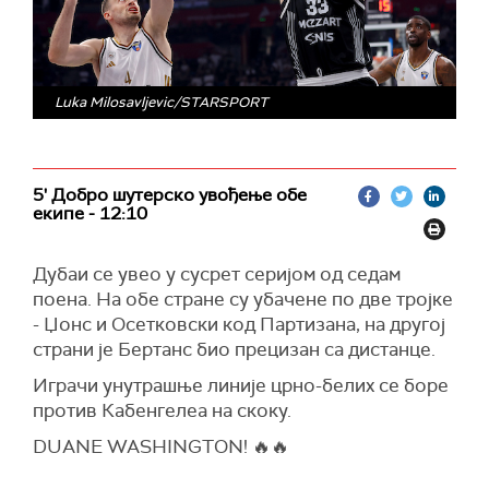
Luka Milosavljevic/STARSPORT
5' Добро шутерско увођење обе
екипе - 12:10
Дубаи се увео у сусрет серијом од седам
поена. На обе стране су убачене по две тројке
- Џонс и Осетковски код Партизана, на другој
страни је Бертанс био прецизан са дистанце.
Играчи унутрашње линије црно-белих се боре
против Кабенгелеа на скоку.
DUANE WASHINGTON! 🔥🔥