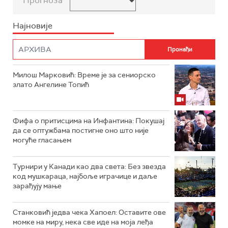
Прогноза
Најновије
Милош Марковић: Време је за сениорско
злато Ангелине Топић
Фифа о притисцима на Инфантина: Покушај
да се оптужбама постигне оно што није
могуће гласањем
Турнири у Канади као два света: Без звезда
код мушкараца, најбоље играчице и даље
зарађују мање
Станковић једва чека Хапоел: Оставите ове
момке на миру, нека све иде на моја леђа