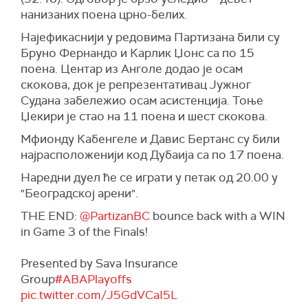
нанизаних поена црно-белих.
Најефикаснији у редовима Партизана били су
Бруно Фернандо и Карлик Џонс са по 15
поена. Центар из Анголе додао је осам
скокова, док је репрезентативац Јужног
Судана забележио осам асистенција. Тоње
Џекири је стао на 11 поена и шест скокова.
Мфионду Кабенгеле и Давис Бертанс су били
најрасположенији код Дубаија са по 17 поена.
Наредни дуел ће се играти у петак од 20.00 у
"Београдској арени".
THE END:
@PartizanBC
bounce back with a WIN
in Game 3 of the Finals!
Presented by Sava Insurance
Group
#ABAPlayoffs
pic.twitter.com/J5GdVCaI5L