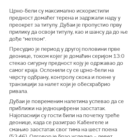
Црно-бели су максимално искористили
предност домаћег терена и задржали наду у
преокрет за титулу. Дубаи је пропустио прву
прилику да освоји титулу, као и шансу да до ње
дође "метлом".
Пресудио је период у другој половини прве
деонице, током којег је домаћин серијом 13:0
стекао сигурну предност коју је одржавао до
самог краја. Ослонили су се црно-бели на
чврсту одбрану, контролу скока и поене у
транзицији за налет који је обесхрабрио
ривала.
Дубаи је повременим налетима успевао да се
приближи на једноцифрени заостатак.
Најопаснији су гости били на почетку треће
деонице, када се разиграо Кабенгеле и
смањио заостатак свог тима на шест поена
(52:46). Одговор је брзо уследио – девет