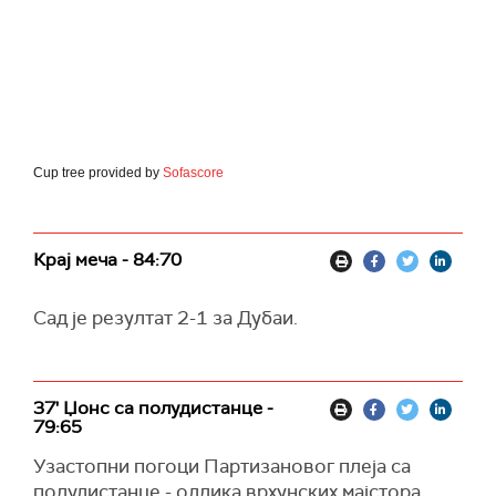
Cup tree provided by
Sofascore
Крај меча - 84:70
Сад је резултат 2-1 за Дубаи.
37' Џонс са полудистанце -
79:65
Узастопни погоци Партизановог плеја са
полудистанце - одлика врхунских мајстора.