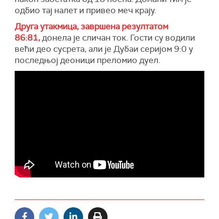
одбио тај налет и привео меч крају.
Друга утакмица, завршена резултатом
86:81,
донела је сличан ток. Гости су водили
већи део сусрета, али је Дубаи серијом 9:0 у
последњој деоници преломио дуел.