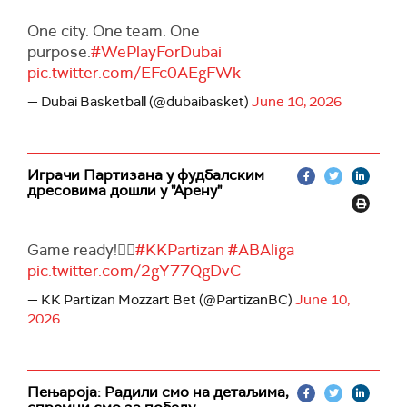
One city. One team. One
purpose.
#WePlayForDubai
pic.twitter.com/EFc0AEgFWk
— Dubai Basketball (@dubaibasket)
June 10, 2026
Играчи Партизана у фудбалским
дресовима дошли у "Арену"
Game ready!✊🏽
#KKPartizan
#ABAliga
pic.twitter.com/2gY77QgDvC
— KK Partizan Mozzart Bet (@PartizanBC)
June 10,
2026
Пењароја: Радили смо на детаљима,