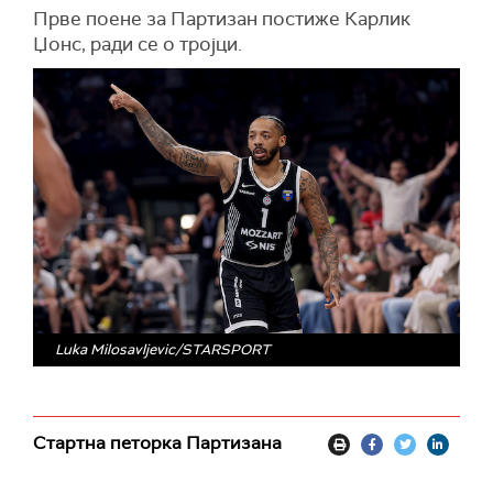
Прве поене за Партизан постиже Карлик
Џонс, ради се о тројци.
Luka Milosavljevic/STARSPORT
Стартна петорка Партизана