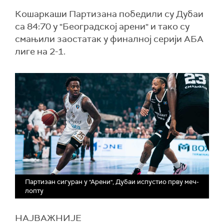
Кошаркаши Партизана победили су Дубаи
са 84:70 у "Београдској арени" и тако су
смањили заостатак у финалној серији АБА
лиге на 2-1.
Партизан сигуран у "Арени", Дубаи испустио прву меч-
лопту
НАЈВАЖНИЈЕ