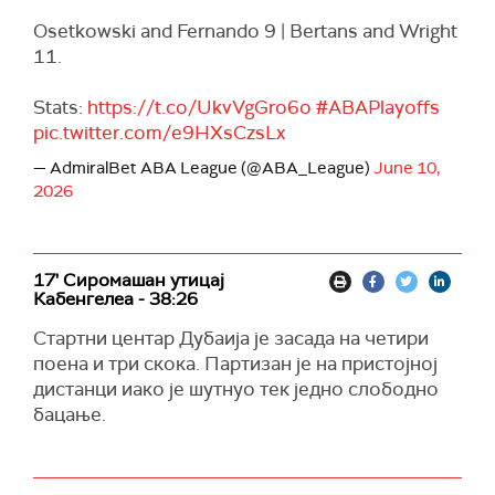
Osetkowski and Fernando 9 | Bertans and Wright
11.
Stats:
https://t.co/UkvVgGro6o
#ABAPlayoffs
pic.twitter.com/e9HXsCzsLx
— AdmiralBet ABA League (@ABA_League)
June 10,
2026
17' Сиромашан утицај
Кабенгелеа - 38:26
Стартни центар Дубаија је засада на четири
поена и три скока. Партизан је на пристојној
дистанци иако је шутнуо тек једно слободно
бацање.