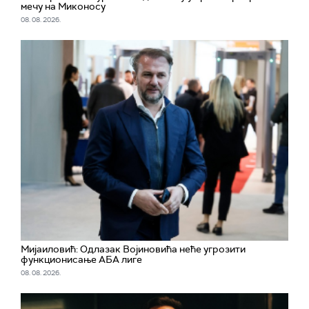
мечу на Миконосу
08. 08. 2026.
Мијаиловић: Одлазак Војиновића неће угрозити
функционисање АБА лиге
08. 08. 2026.