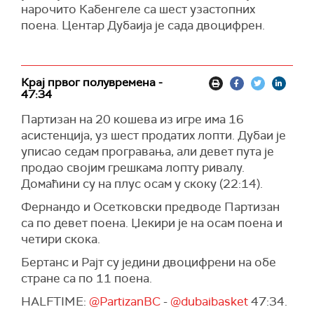
нарочито Кабенгеле са шест узастопних
поена. Центар Дубаија је сада двоцифрен.
Крај првог полувремена -
47:34
Партизан на 20 кошева из игре има 16
асистенција, уз шест продатих лопти. Дубаи је
уписао седам програвања, али девет пута је
продао својим грешкама лопту ривалу.
Домаћини су на плус осам у скоку (22:14).
Фернандо и Осетковски предводе Партизан
са по девет поена. Џекири је на осам поена и
четири скока.
Бертанс и Рајт су једини двоцифрени на обе
стране са по 11 поена.
HALFTIME:
@PartizanBC
-
@dubaibasket
47:34.