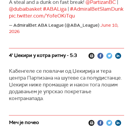
A steal and a dunk on fast break!
@PartizanBC
|
@dubaibasket
#ABALiga
|
#AdmiralBetSlamDunk
pic.twitter.com/YofeOKiTqu
— AdmiralBet ABA League (@ABA_League)
June 10,
2026
4' Џекири у котра ритму - 5:3
Кабенгеле се повлачи од Џекирија и тера
центра Партизана на шутеве са полудистанце.
Џекири ниже промашаје и након тога лошим
додавањем је упрскао покретање
контранапада.
Меч је почео