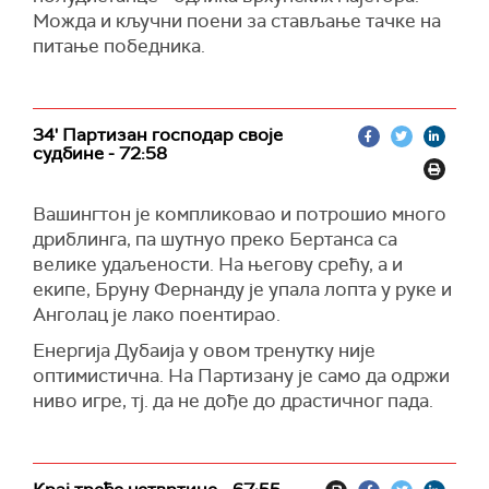
Можда и кључни поени за стављање тачке на
питање победника.
34' Партизан господар своје
судбине - 72:58
Вашингтон је компликовао и потрошио много
дриблинга, па шутнуо преко Бертанса са
велике удаљености. На његову срећу, а и
екипе, Бруну Фернанду је упала лопта у руке и
Анголац је лако поентирао.
Енергија Дубаија у овом тренутку није
оптимистична. На Партизану је само да одржи
ниво игре, тј. да не дође до драстичног пада.