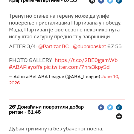
Крај треће четвртине - 67:55
Тренутно стање на терену може да улије
поверење присталицама Партизана у победу.
Мада, Партизан је ове сезоне неколико пута
испуштао сигурну предност у завршници.
AFTER 3/4:
@PartizanBC
-
@dubaibasket
67:55.
PHOTO GALLERY:
https://t.co/2BE0jgamWb
#ABAPlayoffs
pic.twitter.com/7nrs3kpySd
— AdmiralBet ABA League (@ABA_League)
June 10,
2026
26' Домаћини повратили добар
ритам - 61:46
Дубаи три минута без убаченог поена.