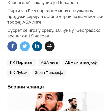
Кабенгеле", закључио је Пењароја.
Партизан ће у наредном мечу покушати да
продужи серију и остане у трци за шампионски
трофеј АБА лиге.
Сусрет се игра у среду, 10, јуна у "Београдској
арени" од 19 часова.
КК Партизан
АБА лига
АБА лига плеј-оф
КК Дубаи
Жоан Пењароја
Везани чланци