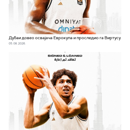
Дубаи довео освајача Еврокупа и проследио га Виртусу
05. 08. 2026.