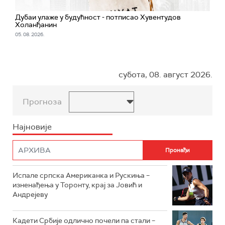
Дубаи улаже у будућност - потписао Хувентудов
Холанђанин
05. 08. 2026.
субота, 08. август 2026.
Прогноза
Најновије
Испале српска Американка и Рускиња –
изненађења у Торонту, крај за Јовић и
Андрејеву
Кадети Србије одлично почели па стали –