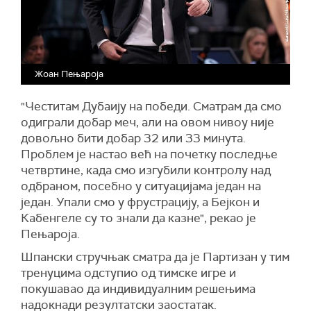
Жоан Пењароја
"Честитам Дубаију на победи. Сматрам да смо
одиграли добар меч, али на овом нивоу није
довољно бити добар 32 или 33 минута.
Проблем је настао већ на почетку последње
четвртине, када смо изгубили контролу над
одбраном, посебно у ситуацијама један на
један. Упали смо у фрустрацију, а Бејкон и
Кабенгеле су то знали да казне", рекао је
Пењароја.
Шпански стручњак сматра да је Партизан у тим
тренуцима одступио од тимске игре и
покушавао да индивидуалним решењима
надокнади резултатски заостатак.