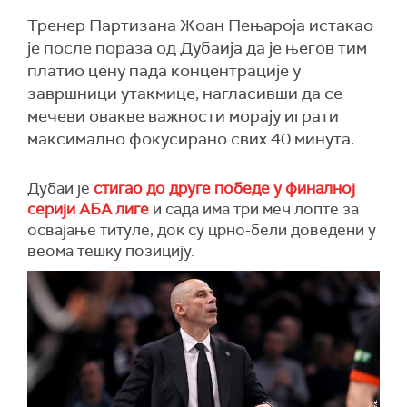
Тренер Партизана Жоан Пењароја истакао
је после пораза од Дубаија да је његов тим
платио цену пада концентрације у
завршници утакмице, нагласивши да се
мечеви овакве важности морају играти
максимално фокусирано свих 40 минута.
Дубаи је
стигао до друге победе у финалној
серији АБА лиге
и сада има три меч лопте за
освајање титуле, док су црно-бели доведени у
веома тешку позицију.