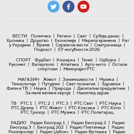
|
|
|
|
ВЕСТИ
Политика
Регион
Свет
Србија данас
|
|
|
|
Хроника
Друштво
Економија
Мерила времена
Рат
|
|
|
|
у Украјини
Време
Сервисне вести
Сматрачница
|
Подкаст
ЕУ могућности 2026
|
|
|
|
СПОРТ
Фудбал
Кошарка
Тенис
Одбојка
|
|
|
|
Рукомет
Ватерполо
Атлетика
Ауто-мото
Остали
|
спортови
Меморијал РТС
|
|
|
МАГАЗИН
Живот
Занимљивости
Музика
|
|
|
|
Технологијa
Путујемо
Свет познатих
Здравље
|
|
|
|
Филм и ТВ
Наука
Природа
Дигитални предузетник
|
За мале велике хероје
Наизглед здрав
|
|
|
|
|
ТВ
РТС 1
РТС 2
РТС 3
РТС Свет
РТС Наука
|
|
|
|
РТС Драма
РТС Живот
РТС Класика
РТС Коло
|
|
РТС Трезор
РТС Музика
РТС Полетарац
|
|
РАДИО
Радио Београд 1
Радио Београд 2
Радио
|
|
|
Београд 3
Београд 202
Радио Плетеница
Радио
|
|
|
Рокенролер
Радио Џубокс
Радио Вртешка
Радио