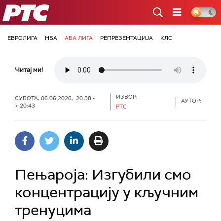
РТС
ЕВРОЛИГА
НБА
АБА ЛИГА
РЕПРЕЗЕНТАЦИЈА
КЛС
Читај ми!
ИЗВОР:
СУБОТА, 06.06.2026, 20:38 -
АУТОР:
> 20:43
РТС
Пењароја: Изгубили смо
концентрацију у кључним
тренуцима