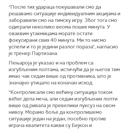
"После тих удараца покушавали смо да
решавамо ситуације индивидуалним акцијама и
заборавили смо на тимску игру. Због тога смо
одиграли неколико веома лоших минута. У
оваквим утакмицама морате остати
фокусирани свих 40 минута. Ми то нисмо
успели и то је једини разлог пораза", нагласио
је тренер Партизана.
Пењароја је указао и на проблем са
изгубљеним лоптама, истичући да је његов тим
имао чак седам више од противника, што је
значајно утицало на коначан исход.
"Контролисали смо већину ситуација током
већег дела меча, али седам изгубљених лопти
више од ривала је превелики луксуз на овом
нивоу. Морамо боље да контролишемо
ситуације један на један, посебно против
играча квалитета какви су Бејкон и