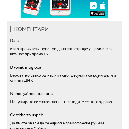
КОМЕНТАРИ
Da, ali...
Како преживети прва три дана катастрофе у Србији, и за
шта нас припрема ЕУ
Dvojnik mog oca
Вероватно свако од нас има свог двојника са којим дели и
сличну ДНК
Nemogućnost tusiranja
Не туширате се сваког дана – не стидите се, то је здраво
Cestitke za uspeh
Да ли сте знали да се најбоље грамофонске ручице
производе у Србији