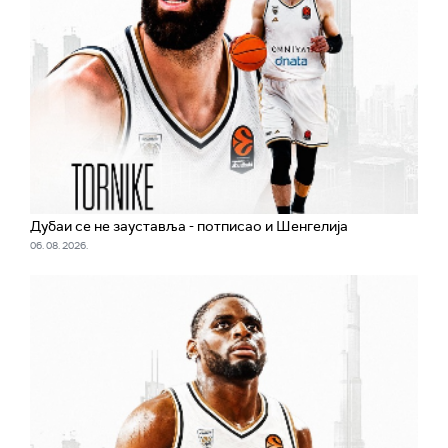
Дубаи се не зауставља - потписао и Шенгелија
06. 08. 2026.