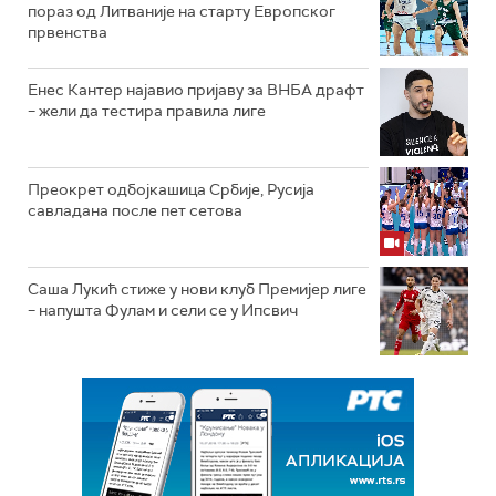
пораз од Литваније на старту Европског
првенства
Енес Кантер најавио пријаву за ВНБА драфт
– жели да тестира правила лиге
Преокрет одбојкашица Србије, Русија
савладана после пет сетова
Саша Лукић стиже у нови клуб Премијер лиге
– напушта Фулам и сели се у Ипсвич