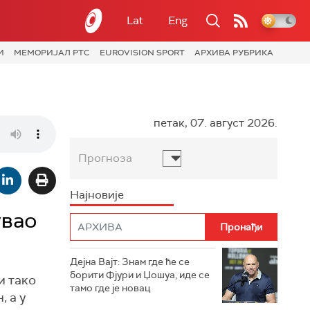
Lat
Eng
И
МЕМОРИЈАЛ РТС
EUROVISION SPORT
АРХИВА РУБРИКА
петак, 07. август 2026.
Прогноза
Најновије
увао
Дејна Вајт: Знам где ће се
борити Фјури и Џошуа, иде се
и тако
тамо где је новац
, а у