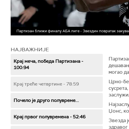
Партизан ближи финалу АБА лиге - Звездин повратак закув
НАЈВАЖНИЈЕ
Партизан
Крај меча, победа Партизана -
дешавања
100:94
могао да
Црно-бел
Крај треће четвртине - 78:59
сусрета,
заслужи
Почело је друго полувреме...
Најзаслу
Џонс, ко
Крај првог полувремена - 52:46
Звезда ј
здравог 