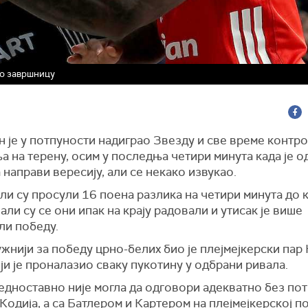
ао завршницу
 је у потпуности надиграо Звезду и све време контр
 на терену, осим у последња четири минута када је о
 направи вересију, али се некако извукао.
и су просули 16 поена разлика на четири минута до к
 али су се они ипак на крају радовали и утисак је више
ли победу.
жнији за победу црно-белих био је плејмејкерски пар 
ји је проналазио сваку пукотину у одбрани ривала.
едноставно није могла да одговори адекватно без по
Кодија, а са Батлером и Картером на плејмејкерској по