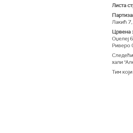
Листа ст
Партиза
Лакић 7,
Црвена 
Оџелеј 6
Риверо 
Следећи 
хали "Ал
Тим који