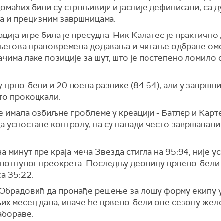
омаћих били су стрпљивији и јасније дефинисани, са 
а и прецизним завршницама.
ција игре била је пресудна. Ник Калатес је практично
 његова правовремена додавања и читање одбране ом
ачима лаке позиције за шут, што је постепено ломило
 црно-бели и 20 поена разлике (84:64), али у завршни
то прокоцкали.
е имала озбиљне проблеме у креацији - Батлер и Карт
а успоставе контролу, па су напади често завршавани 
на минут пре краја меча Звезда стигла на 95:94, није у
 потпуног преокрета. Последњу деоницу црвено-бели
а 35:22.
Обрадовић да пронађе решење за лошу форму екипу 
их месец дана, иначе ће црвено-бели ове сезону жел
абораве.