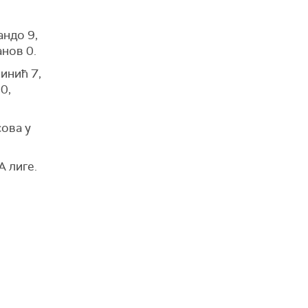
андо 9,
анов 0.
инић 7,
0,
сова у
А лиге.