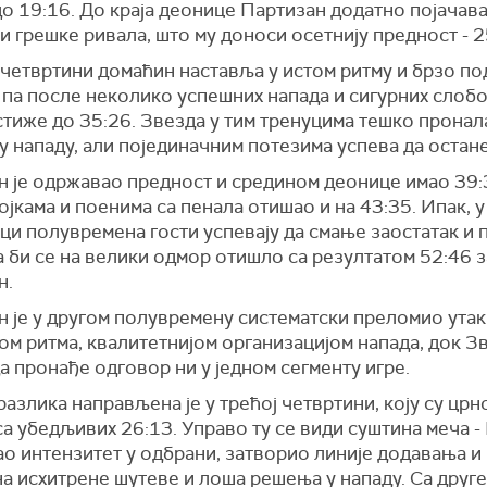
о 19:16. До краја деонице Партизан додатно појачав
и грешке ривала, што му доноси осетнију предност - 2
 четвртини домаћин наставља у истом ритму и брзо п
 па после неколико успешних напада и сигурних слоб
стиже до 35:26. Звезда у тим тренуцима тешко пронал
 нападу, али појединачним потезима успева да остане
н је одржавао предност и средином деонице имао 39:3
ојкама и поенима са пенала отишао и на 43:35. Ипак, у
и полувремена гости успевају да смање заостатак и 
а би се на велики одмор отишло са резултатом 52:46 з
н.
н је у другом полувремену систематски преломио ута
м ритма, квалитетнијом организацијом напада, док Зв
а пронађе одговор ни у једном сегменту игре.
азлика направљена је у трећој четвртини, коју су црн
а убедљивих 26:13. Управо ту се види суштина меча -
ао интензитет у одбрани, затворио линије додавања 
а исхитрене шутеве и лоша решења у нападу. Са друге