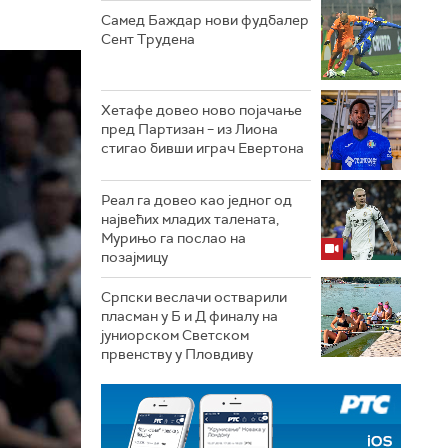
Самед Баждар нови фудбалер
Сент Трудена
Хетафе довео ново појачање
пред Партизан – из Лиона
стигао бивши играч Евертона
Реал га довео као једног од
највећих младих талената,
Мурињо га послао на
позајмицу
Српски веслачи остварили
пласман у Б и Д финалу на
јуниорском Светском
првенству у Пловдиву