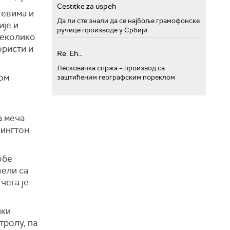
Cestitke za uspeh
тевима и
Да ли сте знали да се најбоље грамофонске
ије и
ручице производе у Србији
 неколико
ористи и
Re: Eh...
Лесковачка спржа – производ са
ром
заштићеним географским пореклом
а меча
шингтон
обе
вели са
чега је
чки
тролу, па