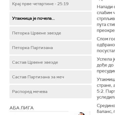
Крај прве четвртине - 25:19
Напади 
слабим ч
Утакмица је почела...
стрпљиви
пута сти
преокре
Петорка Црвене звезде
Слом гос
одбрано
Петорка Партизана
посустал
Успела ј
Састав Црвене звезде
дође до 
пресуди
Састав Партизана за меч
Утакмица
стране, 
5:2. Пар
Распоред мечева
уследила
Средино
АБА ЛИГА
баланс, 