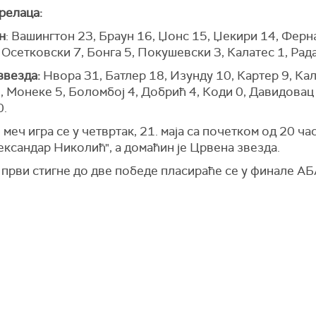
релаца:
н
: Вашингтон 23, Браун 16, Џонс 15, Џекири 14, Ферн
 Осетковски 7, Бонга 5, Покушевски 3, Калатес 1, Рад
звезда:
Нвора 31, Батлер 18, Изунду 10, Картер 9, Кал
, Монеке 5, Боломбој 4, Добрић 4, Коди 0, Давидовац 
0.
меч игра се у четвртак, 21. маја са почетком од 20 ча
ександар Николић", а домаћин је Црвена звезда.
 први стигне до две победе пласираће се у финале АБ