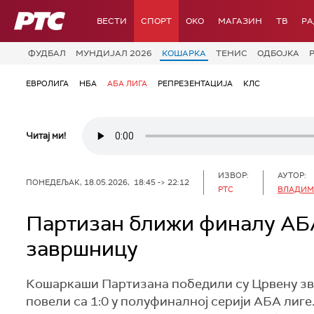
РТС
ВЕСТИ
СПОРТ
OKO
МАГАЗИН
ТВ
Р
ФУДБАЛ
МУНДИЈАЛ 2026
КОШАРКА
ТЕНИС
ОДБОЈКА
ЕВРОЛИГА
НБА
АБА ЛИГА
РЕПРЕЗЕНТАЦИЈА
КЛС
Читај ми!
ИЗВОР:
АУТОР:
ПОНЕДЕЉАК, 18.05.2026, 18:45 -> 22:12
РТС
ВЛАДИМ
Партизан ближи финалу АБА
завршницу
Кошаркаши Партизана победили су Црвену звезд
повели са 1:0 у полуфиналној серији АБА лиге.