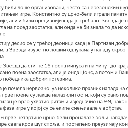
су били лоше организовани, често са нерезонским шу
итањем игре. Константно су црно-бели играли паметн
је, али и били прецизнији када је требало. Звезда је
гла на посед заостатка, али онда не би знала то да иск
не.
тију десио се у трећој деоници када је Партизан доб
м, а Звезда изузетно лошим одлукама у нападу скроз
а.
е Звезда да стигне 16 поена минуса и на минут до крај
само поена заостатка, али је онда Џонс, а потом и Ва
о победника добрим потезима.
 је почела нервозно, уз неколико празних напада на 
а прве поене су лакше налазили гости, који су рано по
тизан је брзо ухватио ритам и изједначио на 9:9, након 
 фаза игре у којој су се екипе смењивале у вођству.
м прве четвртине црно-бели проналазе бољи напада
пре свега кроз шут споља, и постепено преузимају кон