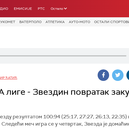
АДИО
ЕМИСИЈЕ
РТС
Остало
РУКОМЕТ
ВАТЕРПОЛО
АТЛЕТИКА
АУТО-МОТО
ОСТАЛИ СПОРТОВ
ИР ЋАТИЋ
 лиге - Звездин повратак зак
у резултатом 100:94 (25:17, 27:27, 26:13, 22:35) 
 Следећи меч игра се у четвртак, Звезда је домаћин