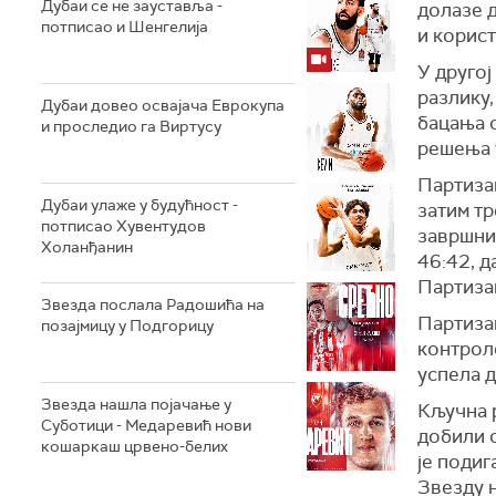
Дубаи се не зауставља -
долазе д
потписао и Шенгелија
и корист
У другој
разлику,
Дубаи довео освајача Еврокупа
бацања 
и проследио га Виртусу
решења у
Партиза
Дубаи улаже у будућност -
затим тр
потписао Хувентудов
завршниц
Холанђанин
46:42, д
Партиза
Звезда послала Радошића на
Партиза
позајмицу у Подгорицу
контроло
успела д
Звезда нашла појачање у
Кључна р
Суботици - Медаревић нови
добили с
кошаркаш црвено-белих
је подиг
Звезду н