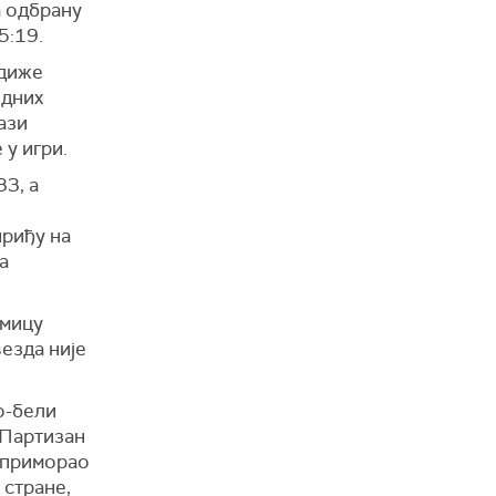
а одбрану
5:19.
одиже
одних
ази
 у игри.
3, а
приђу на
а
кмицу
езда није
о-бели
 Партизан
и приморао
 стране,