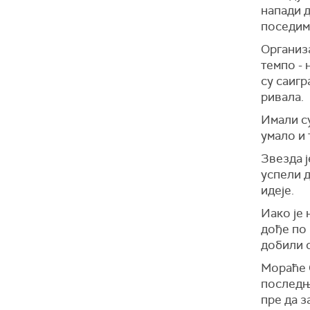
напади д
поседим
Организа
темпо -
су саигр
ривала.
Имали су
умало и 
Звезда ј
успели д
идеје.
Иако је 
дође по
добили с
Мораће 
последњ
пре да з