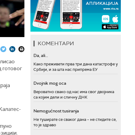
КОМЕНТАРИ
Da, ali...
олисао
Како преживети прва три дана катастрофе у
д готовог
Србији, и за шта нас припрема ЕУ
Dvojnik mog oca
раја
Вероватно свако од нас има свог двојника
са којим дели и сличну ДНК
Калатес-
Nemogućnost tusiranja
Не туширате се сваког дана – не стидите се,
то је здраво
тпуно
зицији.