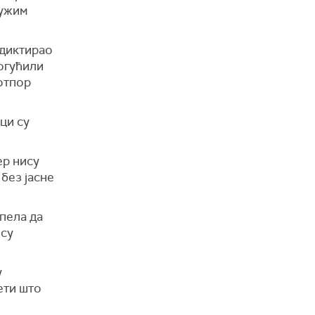
дужим
 диктирао
огућили
 отпор
ци су
ер нису
без јасне
спела да
 су
у
ети што