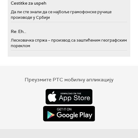
Cestitke za uspeh
Да ли сте знали да се најбоље грамофонске ручице
производе у Србији
Re: Eh...
Лесковачка спржа – производ са заштићеним географским
пореклом
Преузмите РТС мобилну апликацију