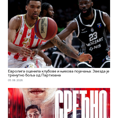
Евролига оценила клубове и њихова појачања: Звезда је
тренутно боља од Партизана
05. 08. 2026.