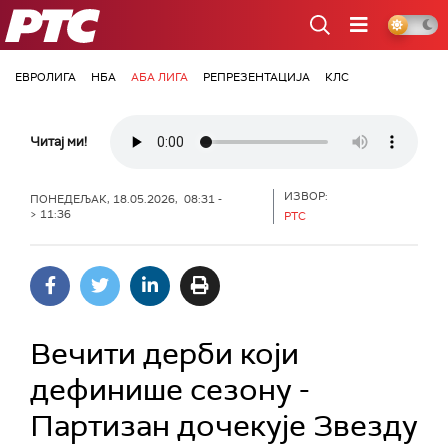
РТС
ЕВРОЛИГА
НБА
АБА ЛИГА
РЕПРЕЗЕНТАЦИЈА
КЛС
Читај ми!
ИЗВОР:
ПОНЕДЕЉАК, 18.05.2026, 08:31 -
> 11:36
РТС
Вечити дерби који
дефинише сезону -
Партизан дочекује Звезду