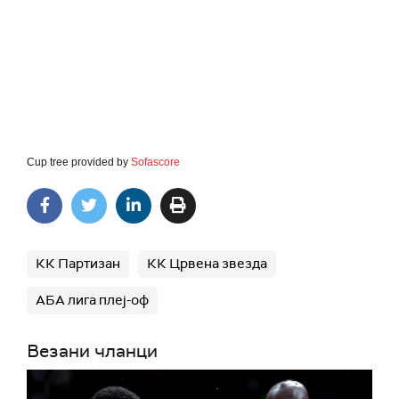
Cup tree provided by
Sofascore
КК Партизан
КК Црвена звезда
АБА лига плеј-оф
Везани чланци