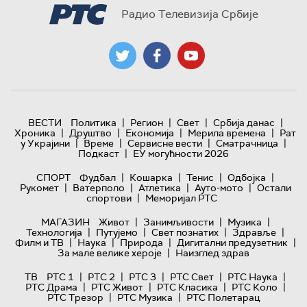
Радио Телевизија Србије
|
|
|
|
ВЕСТИ
Политика
Регион
Свет
Србија данас
|
|
|
|
Хроника
Друштво
Економија
Мерила времена
Рат
|
|
|
|
у Украјини
Време
Сервисне вести
Сматрачница
|
Подкаст
ЕУ могућности 2026
|
|
|
|
СПОРТ
Фудбал
Кошарка
Тенис
Одбојка
|
|
|
|
Рукомет
Ватерполо
Атлетика
Ауто-мото
Остали
|
спортови
Меморијал РТС
|
|
|
МАГАЗИН
Живот
Занимљивости
Музика
|
|
|
|
Технологијa
Путујемо
Свет познатих
Здравље
|
|
|
|
Филм и ТВ
Наука
Природа
Дигитални предузетник
|
За мале велике хероје
Наизглед здрав
|
|
|
|
|
ТВ
РТС 1
РТС 2
РТС 3
РТС Свет
РТС Наука
|
|
|
|
РТС Драма
РТС Живот
РТС Класика
РТС Коло
|
|
РТС Трезор
РТС Музика
РТС Полетарац