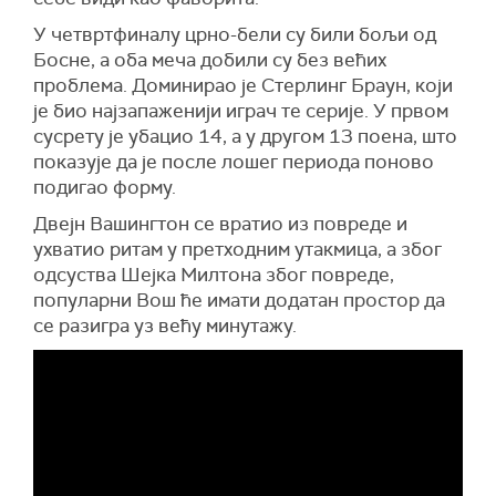
У четвртфиналу црно-бели су били бољи од
Босне, а оба меча добили су без већих
проблема. Доминирао је Стерлинг Браун, који
је био најзапаженији играч те серије. У првом
сусрету је убацио 14, а у другом 13 поена, што
показује да је после лошег периода поново
подигао форму.
Двејн Вашингтон се вратио из повреде и
ухватио ритам у претходним утакмица, а због
одсуства Шејка Милтона због повреде,
популарни Вош ће имати додатан простор да
се разигра уз већу минутажу.