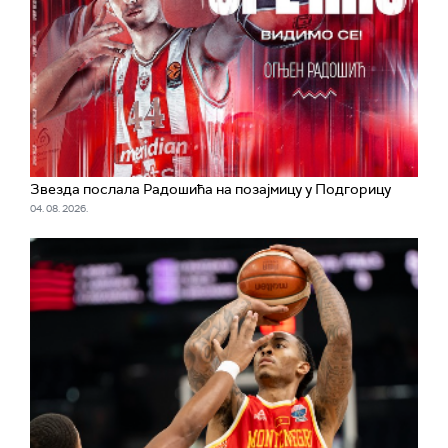
Звезда послала Радошића на позајмицу у Подгорицу
04. 08. 2026.