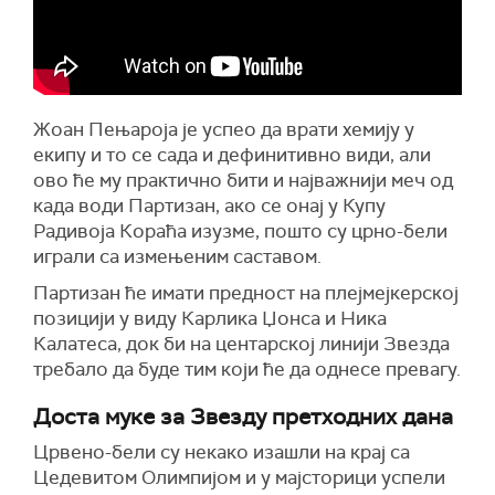
Жоан Пењароја је успео да врати хемију у
екипу и то се сада и дефинитивно види, али
ово ће му практично бити и најважнији меч од
када води Партизан, ако се онај у Купу
Радивоја Кораћа изузме, пошто су црно-бели
играли са измењеним саставом.
Партизан ће имати предност на плејмејкерској
позицији у виду Карлика Џонса и Ника
Калатеса, док би на центарској линији Звезда
требало да буде тим који ће да однесе превагу.
Доста муке за Звезду претходних дана
Црвено-бели су некако изашли на крај са
Цедевитом Олимпијом и у мајсторици успели