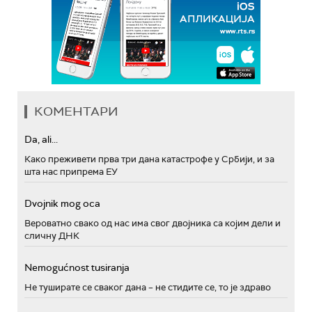
КОМЕНТАРИ
Da, ali...
Како преживети прва три дана катастрофе у Србији, и за
шта нас припрема ЕУ
Dvojnik mog oca
Вероватно свако од нас има свог двојника са којим дели и
сличну ДНК
Nemogućnost tusiranja
Не туширате се сваког дана – не стидите се, то је здраво