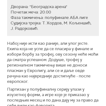
Дворана: "Београдска арена"
Почетак меча: 20.00
Фаза такмичења: полуфинале АБА лиге
Судијска тројка: Т. Хордов, М. Кољеншић,
Ј. Радојковић.
Набој није исти као раније, али улог јесте.
Екипа која не успе да се пласира у финале и
избори борбу за трофеј, ову сезону неће моћи
да сматра успешном. Додуше, трофеј у
регионалном такмичењу више не доноси
пласман у Евролигу, али се и даље овде
рачуна као највредније достигнуће - после
европског.
Партизан у полуфиналну серију улази у
изузетној форми, а игре које је приказао у
последњих месец и по дана дају му за право да
себе види као фаворита.