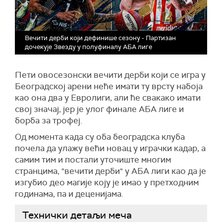
Вечити дерби који дефинише сезону - Партизан
дочекује Звезду у полуфиналу АБА лиге
Пети овосезонски вечити дерби који се игра у
Београдској арени неће имати ту врсту набоја
као она два у Евролиги, али ће свакако имати
свој значај, јер је улог финале АБА лиге и
борба за трофеј.
Од момента када су оба београдска клуба
почела да улажу већи новац у играчки кадар, а
самим тим и постали уточиште многим
странцима, "вечити дерби" у АБА лиги као да је
изгубио део магије коју је имао у претходним
годинама, па и деценијама.
Технички детаљи меча