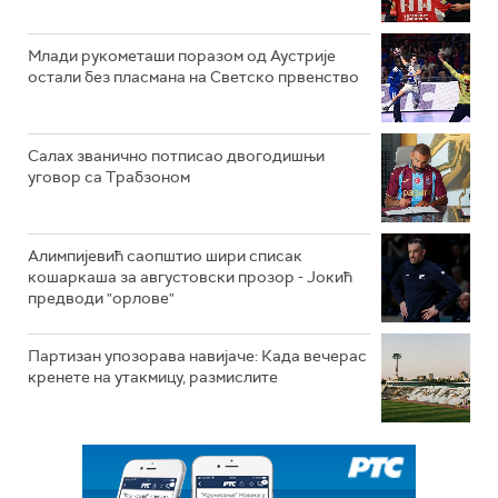
Млади рукометаши поразом од Аустрије
остали без пласмана на Светско првенство
Салах званично потписао двогодишњи
уговор са Трабзоном
Алимпијевић саопштио шири списак
кошаркаша за августовски прозор - Јокић
предводи "орлове"
Партизан упозорава навијаче: Када вечерас
кренете на утакмицу, размислите