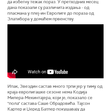
да избегну тежак пораз. У претходних месец
дана показали су различита издања - од
пласмана у плеј-ин Евролиге до пораза од
Златибора у домаћем првенству.
Ипак, Звездин састав много трпи јер у тиму од
краја евролигашке сезоне нема Кодија
Милера-Мекинтајера, који је, показало се
"пола" састава Саше Обрадовића. Тајсон
Картер и Џеред Батлер покушавају да