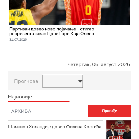
Партизан довео ново појачање – стигао
репрезентативац Црне Горе Кајл Олмен
31. 07. 2026.
четвртак, 06. август 2026.
Прогноза
Најновије
Шампион Холандије довео Филипа Костића