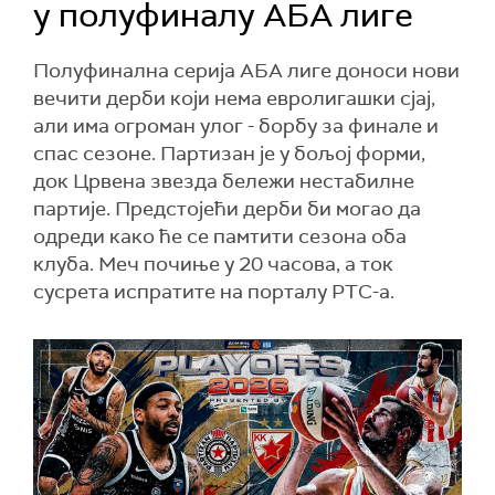
у полуфиналу АБА лиге
Полуфинална серија АБА лиге доноси нови
вечити дерби који нема евролигашки сјај,
али има огроман улог - борбу за финале и
спас сезоне. Партизан је у бољој форми,
док Црвена звезда бележи нестабилне
партије. Предстојећи дерби би могао да
одреди како ће се памтити сезона оба
клуба. Меч почиње у 20 часова, а ток
сусрета испратите на порталу РТС-а.