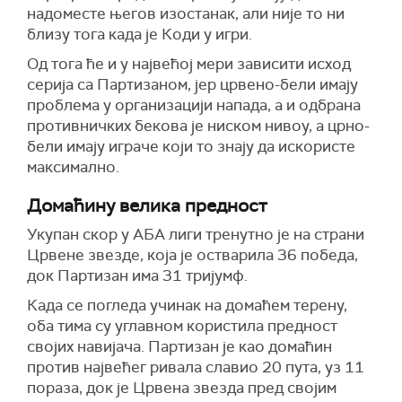
надоместе његов изостанак, али није то ни
близу тога када је Коди у игри.
Од тога ће и у највећој мери зависити исход
серија са Партизаном, јер црвено-бели имају
проблема у организацији напада, а и одбрана
противничких бекова је ниском нивоу, а црно-
бели имају играче који то знају да искористе
максимално.
Домаћину велика предност
Укупан скор у АБА лиги тренутно је на страни
Црвене звезде, која је остварила 36 победа,
док Партизан има 31 тријумф.
Када се погледа учинак на домаћем терену,
оба тима су углавном користила предност
својих навијача. Партизан је као домаћин
против највећег ривала славио 20 пута, уз 11
пораза, док је Црвена звезда пред својим