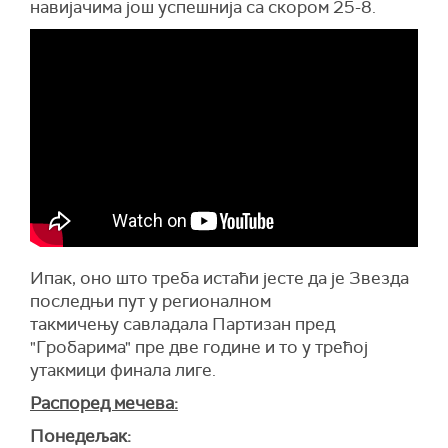
навијачима још успешнија са скором 25-8.
Ипак, оно што треба истаћи јесте да је Звезда
последњи пут у регионалном
такмичењу савладала Партизан пред
"Гробарима" пре две године и то у трећој
утакмици финала лиге.
Распоред мечева:
Понедељак: