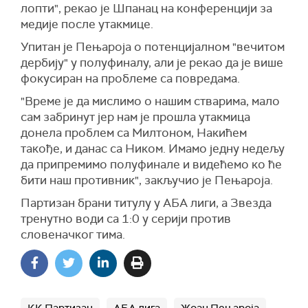
лопти", рекао је Шпанац на конференцији за
медије после утакмице.
Упитан је Пењароја о потенцијалном "вечитом
дербију" у полуфиналу, али је рекао да је више
фокусиран на проблеме са повредама.
"Време је да мислимо о нашим стварима, мало
сам забринут јер нам је прошла утакмица
донела проблем са Милтоном, Накићем
такође, и данас са Ником. Имамо једну недељу
да припремимо полуфинале и видећемо ко ће
бити наш противник", закључио је Пењароја.
Партизан брани титулу у АБА лиги, а Звезда
тренутно води са 1:0 у серији против
словеначког тима.