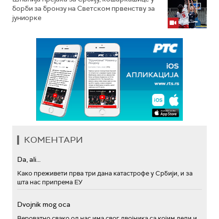
борби за бронзу на Светском првенству за
јуниорке
КОМЕНТАРИ
Da, ali...
Како преживети прва три дана катастрофе у Србији, и за
шта нас припрема ЕУ
Dvojnik mog oca
Вероватно свако од нас има свог двојника са којим дели и