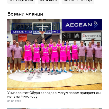
КК Партизан
АБА лига
Жоан Пењароја
Везани чланци
Универзитет Обурн савладао Мегу у првом припремном
мечу на Миконосу
08. 08. 2026.