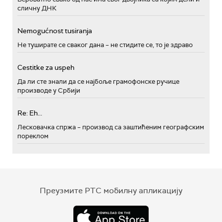
сличну ДНК
Nemogućnost tusiranja
Не туширате се сваког дана – не стидите се, то је здраво
Cestitke za uspeh
Да ли сте знали да се најбоље грамофонске ручице
производе у Србији
Re: Eh...
Лесковачка спржа – производ са заштићеним географским
пореклом
Преузмите РТС мобилну апликацију