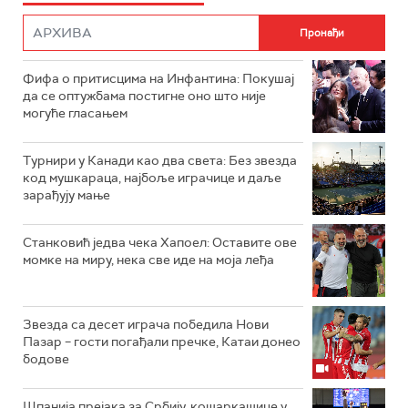
Фифа о притисцима на Инфантина: Покушај
да се оптужбама постигне оно што није
могуће гласањем
Турнири у Канади као два света: Без звезда
код мушкараца, најбоље играчице и даље
зарађују мање
Станковић једва чека Хапоел: Оставите ове
момке на миру, нека све иде на моја леђа
Звезда са десет играча победила Нови
Пазар – гости погађали пречке, Катаи донео
бодове
Шпанија прејакa за Србију, кошаркашице у