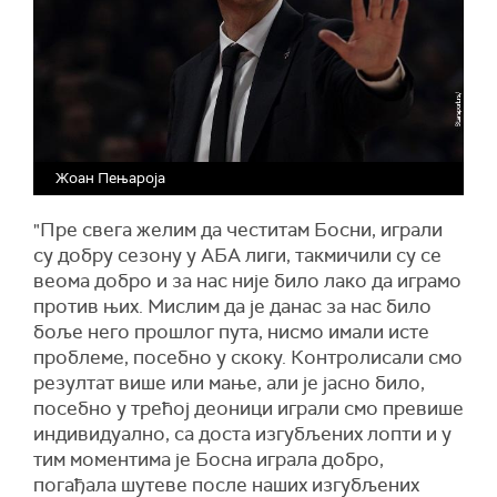
Жоан Пењароја
"Пре свега желим да честитам Босни, играли
су добру сезону у АБА лиги, такмичили су се
веома добро и за нас није било лако да играмо
против њих. Мислим да је данас за нас било
боље него прошлог пута, нисмо имали исте
проблеме, посебно у скоку. Контролисали смо
резултат више или мање, али је јасно било,
посебно у трећој деоници играли смо превише
индивидуално, са доста изгубљених лопти и у
тим моментима је Босна играла добро,
погађала шутеве после наших изгубљених