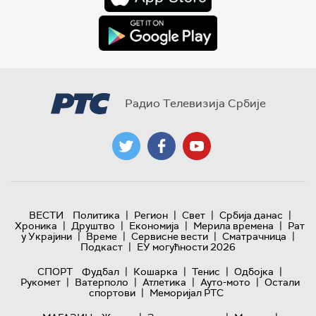
Радио Телевизија Србије
|
|
|
|
ВЕСТИ
Политика
Регион
Свет
Србија данас
|
|
|
|
Хроника
Друштво
Економија
Мерила времена
Рат
|
|
|
|
у Украјини
Време
Сервисне вести
Сматрачница
|
Подкаст
ЕУ могућности 2026
|
|
|
|
СПОРТ
Фудбал
Кошарка
Тенис
Одбојка
|
|
|
|
Рукомет
Ватерполо
Атлетика
Ауто-мото
Остали
|
спортови
Меморијал РТС