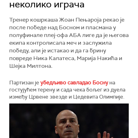
неколико играча
Тренер кошркаша Жоан Пењароја рекао је
после победе над Босном и пласмана у
полуфинале плеј-офа АБА лиге да је његова
екипа контролисала меч и заслужила
победу, али је истакао и да га брину
повреде Ника Калатеса, Марија Накића и
Шејка Милтона.
Партизан је
убедљиво савладао Босну
на
гостујућем терену и сада чека бољег из дуела
између Црвене звезде и Цедевита Олимпије.