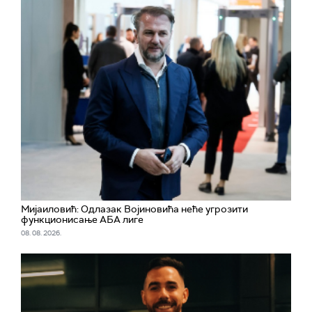
Мијаиловић: Одлазак Војиновића неће угрозити
функционисање АБА лиге
08. 08. 2026.