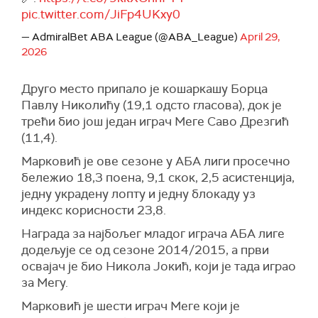
pic.twitter.com/JiFp4UKxy0
— AdmiralBet ABA League (@ABA_League)
April 29,
2026
Друго место припало је кошаркашу Борца
Павлу Николићу (19,1 одсто гласова), док је
трећи био још један играч Меге Саво Дрезгић
(11,4).
Марковић је ове сезоне у АБА лиги просечно
бележио 18,3 поена, 9,1 скок, 2,5 асистенција,
једну украдену лопту и једну блокаду уз
индекс корисности 23,8.
Награда за најбољег младог играча АБА лиге
додељује се од сезоне 2014/2015, а први
освајач је био Никола Јокић, који је тада играо
за Мегу.
Марковић је шести играч Меге који је