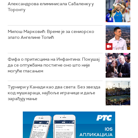
Александрова елиминисала Сабаленку у
Торонту
Милош Марковић: Време је за сениорско
злато Ангелине Топић
Фифа о притисцима на Инфантина: Покушај
да се оптужбама постигне оно што није
могуће гласањем
Турнири у Канади као два света: Без звезда
код мушкараца, најбоље играчице и даље
зарађују мање