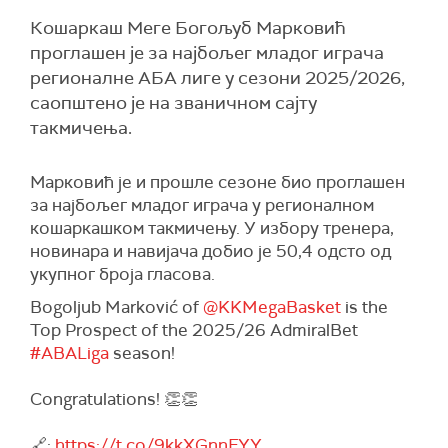
Кошаркаш Меге Богољуб Марковић
проглашен је за најбољег младог играча
регионалне АБА лиге у сезони 2025/2026,
саопштено је на званичном сајту
такмичења.
Марковић је и прошле сезоне био проглашен
за најбољег младог играча у регионалном
кошаркашком такмичењу. У избору тренера,
новинара и навијача добио је 50,4 одсто од
укупног броја гласова.
Bogoljub Marković of
@KKMegaBasket
is the
Top Prospect of the 2025/26 AdmiralBet
#ABALiga
season!
Congratulations! 👏👏
🔗:
https://t.co/9kkXGnnFYY