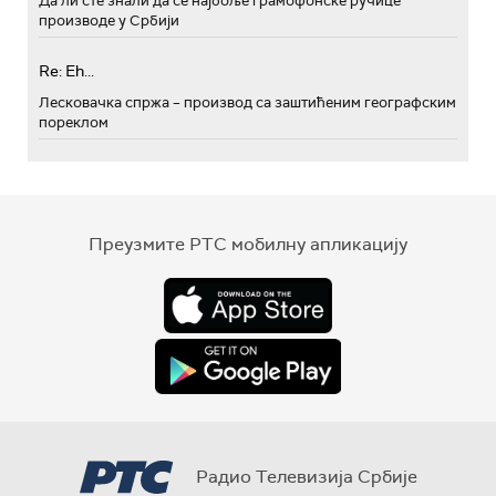
Да ли сте знали да се најбоље грамофонске ручице
производе у Србији
Re: Eh...
Лесковачка спржа – производ са заштићеним географским
пореклом
Преузмите РТС мобилну апликацију
Радио Телевизија Србије