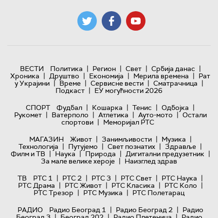
|
|
|
|
ВЕСТИ
Политика
Регион
Свет
Србија данас
|
|
|
|
Хроника
Друштво
Економија
Мерила времена
Рат
|
|
|
|
у Украјини
Време
Сервисне вести
Сматрачница
|
Подкаст
ЕУ могућности 2026
|
|
|
|
СПОРТ
Фудбал
Кошарка
Тенис
Одбојка
|
|
|
|
Рукомет
Ватерполо
Атлетика
Ауто-мото
Остали
|
спортови
Меморијал РТС
|
|
|
МАГАЗИН
Живот
Занимљивости
Музика
|
|
|
|
Технологијa
Путујемо
Свет познатих
Здравље
|
|
|
|
Филм и ТВ
Наука
Природа
Дигитални предузетник
|
За мале велике хероје
Наизглед здрав
|
|
|
|
|
ТВ
РТС 1
РТС 2
РТС 3
РТС Свет
РТС Наука
|
|
|
|
РТС Драма
РТС Живот
РТС Класика
РТС Коло
|
|
РТС Трезор
РТС Музика
РТС Полетарац
|
|
РАДИО
Радио Београд 1
Радио Београд 2
Радио
|
|
|
Београд 3
Београд 202
Радио Плетеница
Радио