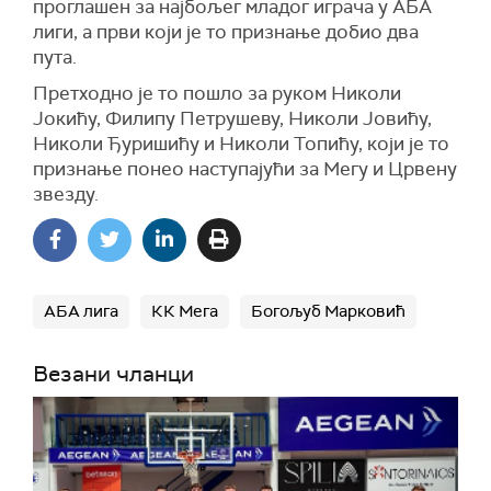
проглашен за најбољег младог играча у АБА
лиги, а први који је то признање добио два
пута.
Претходно је то пошло за руком Николи
Јокићу, Филипу Петрушеву, Николи Јовићу,
Николи Ђуришићу и Николи Топићу, који је то
признање понео наступајући за Мегу и Црвену
звезду.
АБА лига
КК Мега
Богољуб Марковић
Везани чланци