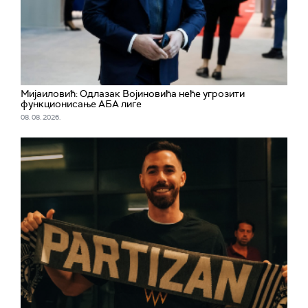
Мијаиловић: Одлазак Војиновића неће угрозити
функционисање АБА лиге
08. 08. 2026.