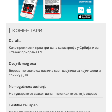
КОМЕНТАРИ
Da, ali...
Како преживети прва три дана катастрофе у Србији, и за
шта нас припрема ЕУ
Dvojnik mog oca
Вероватно свако од нас има свог двојника са којим дели и
сличну ДНК
Nemogućnost tusiranja
Не туширате се сваког дана – не стидите се, то је здраво
Cestitke za uspeh