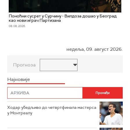
Поноћни сусрет у Сурчину - Вилдоза дошао у Београд
као нови играч Партизана
08. 08. 2026.
недеља, 09. август 2026.
Прогноза
Најновије
Ходар убедљиво до четвртфинала мастерса
у Монтреалу