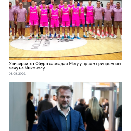
Универзитет Обурн савладао Мегу у првом припремном
мечу на Миконосу
08. 08. 2026.