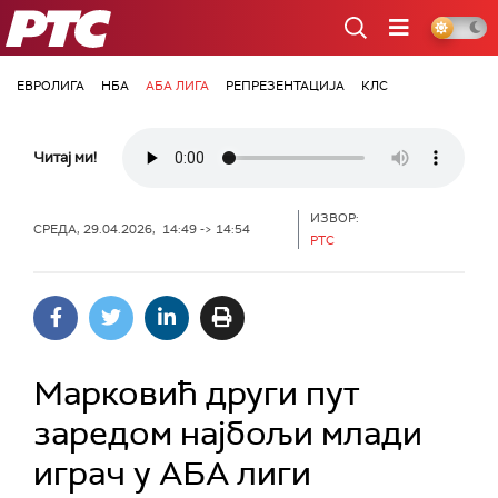
РТС
ЕВРОЛИГА
НБА
АБА ЛИГА
РЕПРЕЗЕНТАЦИЈА
КЛС
Читај ми!
ИЗВОР:
СРЕДА, 29.04.2026, 14:49 -> 14:54
РТС
Марковић други пут
заредом најбољи млади
играч у АБА лиги