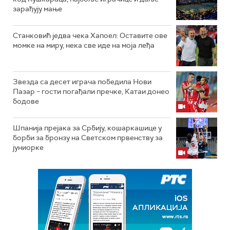
зарађују мање
Станковић једва чека Хапоел: Оставите ове
момке на миру, нека све иде на моја леђа
Звезда са десет играча победила Нови
Пазар – гости погађали пречке, Катаи донео
бодове
Шпанија прејакa за Србију, кошаркашице у
борби за бронзу на Светском првенству за
јуниорке