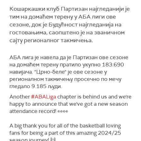
Кошаркашки клуб Партизан најгледанији је
тим на домаћем терену у АБА лиги ове
сезоне, док је Будућност најгледанија на
гостовањима, саопштено је на званичном
сајту регионалног такмичења.
АБА лига је навела да је Партизан ове сезоне
на домаћем терену пратило укупно 183.690
навијача. "Црно-беле" је ове сезоне у
регионалном такмичењу просечно по мечу
гледало 9.185 људи.
Another
#ABALiga
chapter is behind us and we're
happy to announce that we've got a new season
attendance record! 👀👀
A big thank you for all of the basketball loving
fans for being a part of this amazing 2024/25
season journey! 🙌