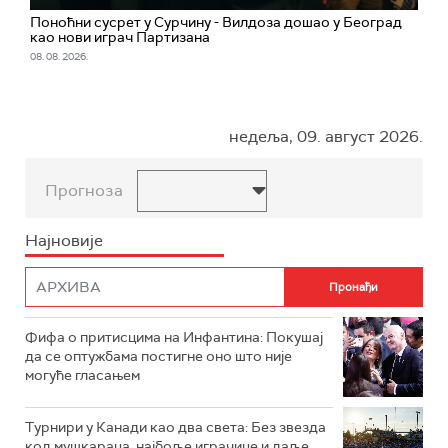
Поноћни сусрет у Сурчину - Вилдоза дошао у Београд
као нови играч Партизана
08. 08. 2026.
недеља, 09. август 2026.
Прогноза
Најновије
Фифа о притисцима на Инфантина: Покушај
да се оптужбама постигне оно што није
могуће гласањем
Турнири у Канади као два света: Без звезда
код мушкараца, најбоље играчице и даље