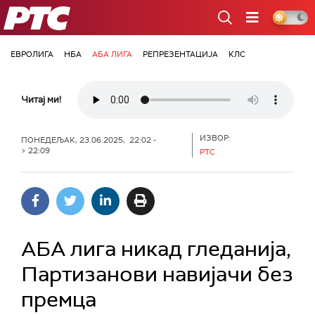
РТС
ЕВРОЛИГА
НБА
АБА ЛИГА
РЕПРЕЗЕНТАЦИЈА
КЛС
Читај ми!
ИЗВОР:
ПОНЕДЕЉАК, 23.06.2025, 22:02 -
> 22:09
РТС
АБА лига никад гледанија,
Партизанови навијачи без
премца