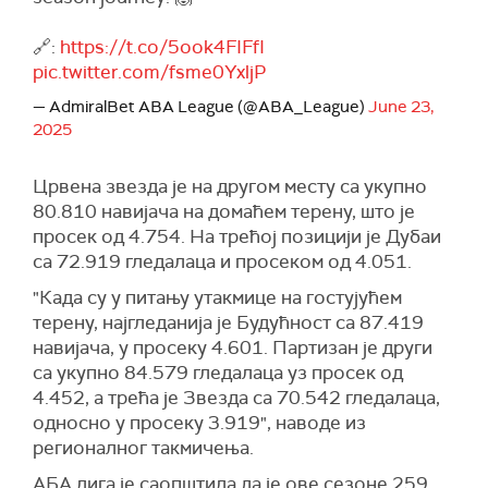
🔗:
https://t.co/5ook4FIFfI
pic.twitter.com/fsme0YxljP
— AdmiralBet ABA League (@ABA_League)
June 23,
2025
Црвена звезда је на другом месту са укупно
80.810 навијача на домаћем терену, што је
просек од 4.754. На трећој позицији је Дубаи
са 72.919 гледалаца и просеком од 4.051.
"Када су у питању утакмице на гостујућем
терену, најгледанија је Будућност са 87.419
навијача, у просеку 4.601. Партизан је други
са укупно 84.579 гледалаца уз просек од
4.452, а трећа је Звезда са 70.542 гледалаца,
односно у просеку 3.919", наводе из
регионалног такмичења.
АБА лига је саопштила да је ове сезоне 259