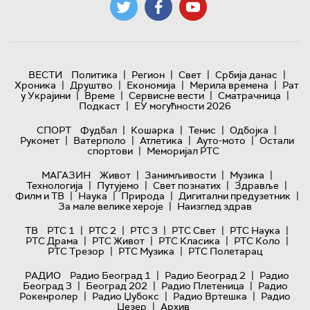
|
|
|
|
ВЕСТИ
Политика
Регион
Свет
Србија данас
|
|
|
|
Хроника
Друштво
Економија
Мерила времена
Рат
|
|
|
|
у Украјини
Време
Сервисне вести
Сматрачница
|
Подкаст
ЕУ могућности 2026
|
|
|
|
СПОРТ
Фудбал
Кошарка
Тенис
Одбојка
|
|
|
|
Рукомет
Ватерполо
Атлетика
Ауто-мото
Остали
|
спортови
Меморијал РТС
|
|
|
МАГАЗИН
Живот
Занимљивости
Музика
|
|
|
|
Технологијa
Путујемо
Свет познатих
Здравље
|
|
|
|
Филм и ТВ
Наука
Природа
Дигитални предузетник
|
За мале велике хероје
Наизглед здрав
|
|
|
|
|
ТВ
РТС 1
РТС 2
РТС 3
РТС Свет
РТС Наука
|
|
|
|
РТС Драма
РТС Живот
РТС Класика
РТС Коло
|
|
РТС Трезор
РТС Музика
РТС Полетарац
|
|
РАДИО
Радио Београд 1
Радио Београд 2
Радио
|
|
|
Београд 3
Београд 202
Радио Плетеница
Радио
|
|
|
Рокенролер
Радио Џубокс
Радио Вртешка
Радио
|
Џезер
Архив