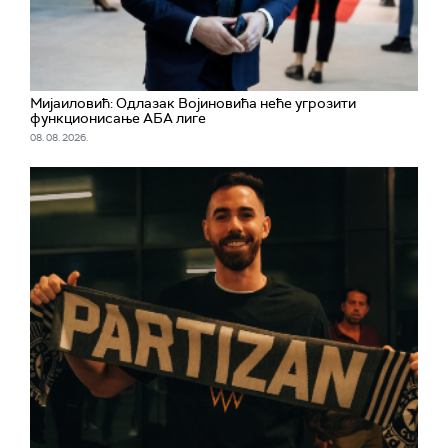
Мијаиловић: Одлазак Војиновића неће угрозити
функционисање АБА лиге
08. 08. 2026.