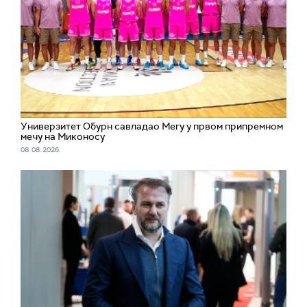
Универзитет Обурн савладао Мегу у првом припремном
мечу на Миконосу
08. 08. 2026.