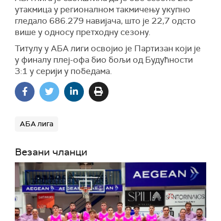
утакмица у регионалном такмичењу укупно
гледало 686.279 навијача, што је 22,7 одсто
више у односу претходну сезону.
Титулу у АБА лиги освојио је Партизан који је
у финалу плеј-офа био бољи од Будућности
3:1 у серији у победама.
АБА лига
Везани чланци