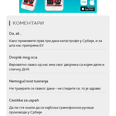
КОМЕНТАРИ
Da, ali...
Како преживети прва три дана катастрофе у Србији, и за
шта нас припрема ЕУ
Dvojnik mog oca
Вероватно свако од нас има свог двојника са којим дели и
сличну ДНК
Nemogućnost tusiranja
Не туширате се сваког дана – не стидите се, то је здраво
Cestitke za uspeh
Да ли сте знали да се најбоље грамофонске ручице
производе у Србији