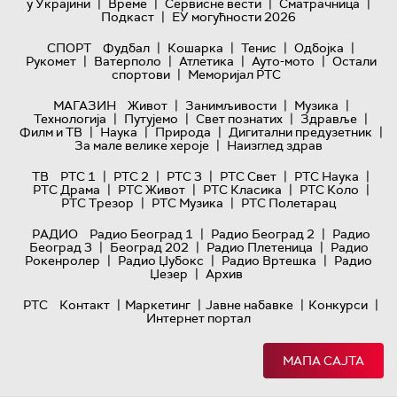
|
|
|
|
у Украјини
Време
Сервисне вести
Сматрачница
|
Подкаст
ЕУ могућности 2026
|
|
|
|
СПОРТ
Фудбал
Кошарка
Тенис
Одбојка
|
|
|
|
Рукомет
Ватерполо
Атлетика
Ауто-мото
Остали
|
спортови
Меморијал РТС
|
|
|
МАГАЗИН
Живот
Занимљивости
Музика
|
|
|
|
Технологијa
Путујемо
Свет познатих
Здравље
|
|
|
|
Филм и ТВ
Наука
Природа
Дигитални предузетник
|
За мале велике хероје
Наизглед здрав
|
|
|
|
|
ТВ
РТС 1
РТС 2
РТС 3
РТС Свет
РТС Наука
|
|
|
|
РТС Драма
РТС Живот
РТС Класика
РТС Коло
|
|
РТС Трезор
РТС Музика
РТС Полетарац
|
|
РАДИО
Радио Београд 1
Радио Београд 2
Радио
|
|
|
Београд 3
Београд 202
Радио Плетеница
Радио
|
|
|
Рокенролер
Радио Џубокс
Радио Вртешка
Радио
|
Џезер
Архив
|
|
|
|
РТС
Контакт
Маркетинг
Јавне набавке
Конкурси
Интернет портал
МАПА САЈТА