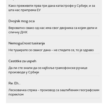
Како преживети прва три дана катастрофе у Србији, и за
шта нас припрема ЕУ
Dvojnik mog oca
Вероватно свако од нас има свог двојника са којим дели и
сличну ДНК
Nemogućnost tusiranja
Не туширате се сваког дана – не стидите се, то је здраво
Cestitke za uspeh
Да ли сте знали да се најбоље грамофонске ручице
производе у Србији
Re: Eh...
Лесковачка спржа – производ са заштићеним географским
пореклом