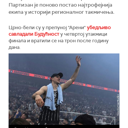
Партизан је поново постао најтрофејнија
екипа у историји регионалног такмичења.
Црно-бели су у препуној "Арени"
убедљиво
савладали Будућност
у четвртој утакмици
финала и вратили се на трон после годину
дана.