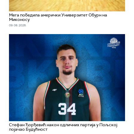
Мега победила амерички Универзитет Обурн на
Миконосу
09. 08. 2026.
Стефан Ђорђевић након одличних партија у Пољској
појачао Будућност