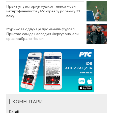
Први пут у историји мушког тениса – сви
четвртфиналисти у Монтреалу рођени у 21.
веку
Мурињова одлука је променила фудбал:
Пристао сам да наследим Фергусона, али
срце изабрало Челси
КОМЕНТАРИ
Da, ali...