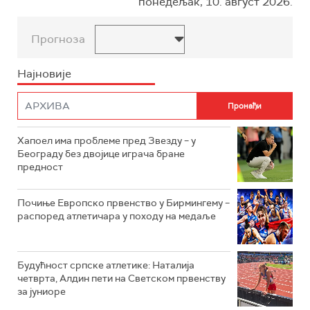
понедељак, 10. август 2026.
Прогноза
Најновије
Хапоел има проблеме пред Звезду – у
Београду без двојице играча бране
предност
Почиње Европско првенство у Бирмингему –
распоред атлетичара у походу на медаље
Будућност српске атлетике: Наталија
четврта, Алдин пети на Светском првенству
за јуниоре