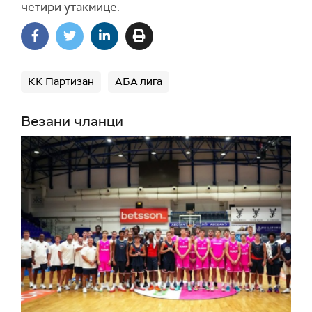
четири утакмице.
КК Партизан
АБА лига
Везани чланци