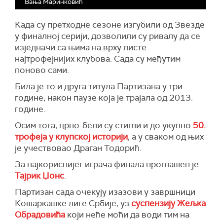
Вања Маринковић
Када су претходне сезоне изгубили од Звезде
у финалној серији, дозволили су ривалу да се
изједначи са њима на врху листе
најтрофејнијих клубова. Сада су међутим
поново сами.
Била је то и друга титула Партизана у три
године, након паузе која је трајала од 2013.
године.
Осим тога, црно-бели су стигли и до укупно
50.
трофеја у клупској историји
, а у сваком од њих
је учествовао Драган Тодорић.
За најкориснијег играча финала проглашен је
Тајрик Џонс
.
Партизан сада очекују изазови у завршници
Кошаркашке лиге Србије, уз
суспензију Жељка
Обрадовића
који неће моћи да води тим на