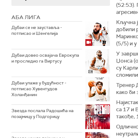
(52:53).
агресивн
АБА ЛИГА
Кључна 
Дубаи се не зауставља -
добили р
потписао и Шенгелија
Маринков
(5/5) и 
У завршн
Дубаи довео освајача Еврокупа
Џонса (о
и проследио га Виртусу
су Карл
сломили
Дубаи улаже у будућност -
Тренер Д
потписао Хувентудов
како би 
Холанђанин
Најиста
са 17 и 
Звезда послала Радошића на
такође, 
позајмицу у Подгорицу
Одлично 
неутрал