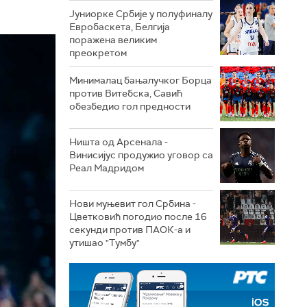
Јуниорке Србије у полуфиналу
Евробаскета, Белгија
поражена великим
преокретом
Минималац бањалучког Борца
против Витебска, Савић
обезбедио гол предности
Ништа од Арсенала -
Винисијус продужио уговор са
Реал Мадридом
Нови муњевит гол Србина -
Цветковић погодио после 16
секунди против ПАОК-а и
утишао "Тумбу"