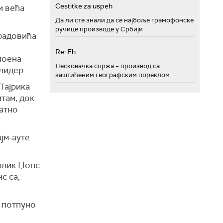
Cestitke za uspeh
и већа
Да ли сте знали да се најбоље грамофонске
ручице производе у Србији
брадовића
Re: Eh...
поена
Лесковачка спржа – производ са
лидер.
заштићеним географским пореклом
Тајрика
итам, док
датно
јм-ауте
рлик Џонс
с са,
у потпуно