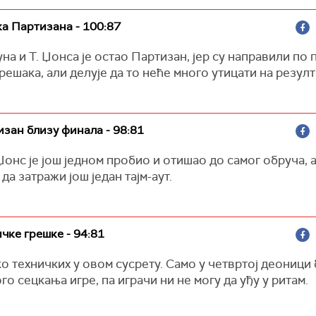
ка Партизана - 100:87
на и Т. Џонса је остао Партизан, јер су направили по 
решака, али делује да то неће много утицати на резулт
изан близу финала - 98:81
онс је још једном пробио и отишао до самог обруча, 
 да затражи још један тајм-аут.
ичке грешке - 94:81
 техничких у овом сусрету. Само у четвртој деоници 
го сецкања игре, па играчи ни не могу да уђу у ритам.