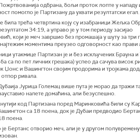
 Пожртвованија одбрана, бољи проток лопте у нападу 
ост помогло је Партизану да ухвати резултатски егал.
је била трећа четвртина коју су изабраници Жељка О
езултатом 34:19, а управо је у том периоду засијао
ић, који је меч завршио без промашаја у шуту за три 
у најтежим моментима преузео одговорност као прави 
ици утакмице Партизан је и без искључених Брауна и 
ба са по пет личних грешака) успео да сачува висок р
ик Џонс и Вашингтон својим продорима и тројкама до
 отпор ривала.
убаија Јурица Големац више пута је морао да тражи та
зауставио налете домаћина, али безуспешно.
кнутији код Партизана поред Маринковића били су Ка
Вашингтон са 18 поена, док је Дубаи предводио Бертан
18 поена.
је Бертанс отворио меч, али је у другом полувремен
изован.