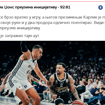
ик Џонс преузима иницијативу - 92:81
се брзо вратио у игру, а његов презимењак Карлик је 
 своје руке и у два продора одлично поентирао. Види 
преузме иницијативу.
је затражио тајм-аут.