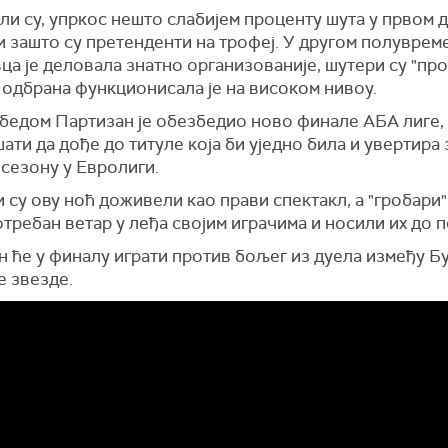
и су, упркос нешто слабијем проценту шута у првом д
 зашто су претенденти на трофеј. У другом полувреме
ца је деловала знатно организованије, шутери су "про
 одбрана функционисала је на високом нивоу.
бедом Партизан је обезбедио ново финале АБА лиге, 
ати да дође до титуле која би уједно била и увертира 
сезону у Евролиги.
 су ову ноћ доживели као прави спектакл, а "гробари"
требан ветар у леђа својим играчима и носили их до 
н ће у финалу играти против бољег из дуела између Б
е звезде.