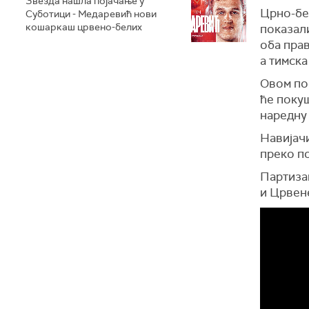
Звезда нашла појачање у
Црно-бел
Суботици - Медаревић нови
кошаркаш црвено-белих
показали
оба прав
а тимска
Овом по
ће покуш
наредну 
Навијачи
преко по
Партиза
и Црвен