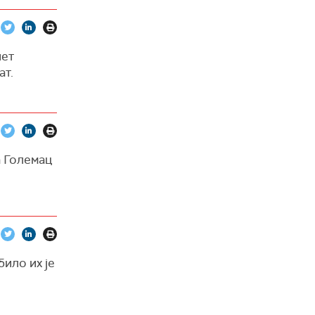
пет
ат.
а Големац
било их је