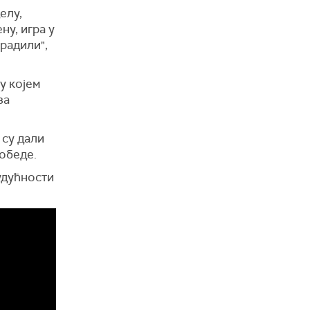
елу,
ну, игра у
радили",
у којем
за
 су дали
победе.
удућности