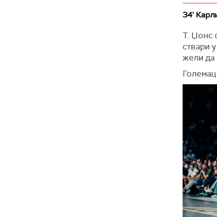
34' Карл
Т. Џонс 
ствари у
жели да 
Големац 