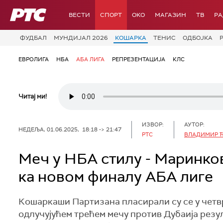
РТС
ВЕСТИ
СПОРТ
OKO
МАГАЗИН
ТВ
Р
ФУДБАЛ
МУНДИЈАЛ 2026
КОШАРКА
ТЕНИС
ОДБОЈКА
ЕВРОЛИГА
НБА
АБА ЛИГА
РЕПРЕЗЕНТАЦИЈА
КЛС
Читај ми!
ИЗВОР:
АУТОР:
НЕДЕЉА, 01.06.2025, 18:18 -> 21:47
РТС
ВЛАДИМИР 
Меч у НБА стилу - Маринко
ка новом финалу АБА лиге
Кошаркаши Партизана пласирали су се у четв
одлучујућем трећем мечу против Дубаија резул