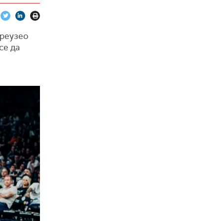
преузео
се да