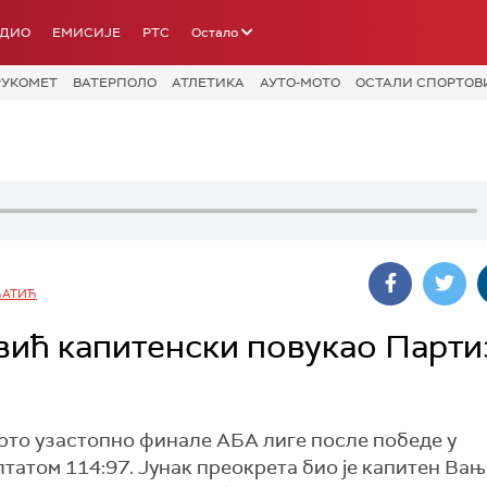
АДИО
ЕМИСИЈЕ
РТС
Остало
РУКОМЕТ
ВАТЕРПОЛО
АТЛЕТИКА
АУТО-МОТО
ОСТАЛИ СПОРТОВ
ЋАТИЋ
вић капитенски повукао Парти
рто узастопно финале АБА лиге после победе у
татом 114:97. Јунак преокрета био је капитен Вањ