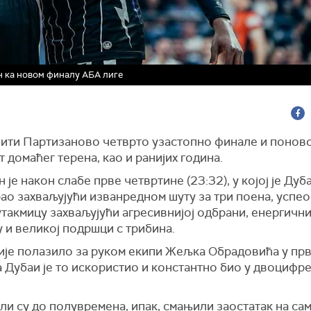
н ка новом финалу АБА лиге
бити Партизаново четврто узастопно финале и поново
 домаћег терена, као и ранијих година.
 је након слабе прве четвртине (23:32), у којој је Дуб
о захваљујући изванредном шуту за три поена, успео
утакмицу захваљујући агресивнијој одбрани, енергичн
 и великој подршци с трибина.
ије полазило за руком екипи Жељка Обрадовића у прв
а Дубаи је то искористио и константно био у двоцифр
и су до полувремена, ипак, смањили заостатак на са