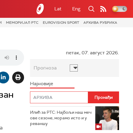
Lat
Eng
И
МЕМОРИЈАЛ РТС
EUROVISION SPORT
АРХИВА РУБРИКА
петак, 07. август 2026.
Прогноза
Најновије
зан
Илић за РТС: Најбољи наш меч
ове сезоне, морамо исто и у
реваншу
а