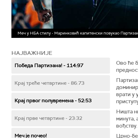
Меч у НБА стилу - Маринковић капитенски повукао Партиза
НАЈВАЖНИЈЕ
Ово ће 
Победа Партизана! - 114:97
предност
Партизан
Крај треће четвртине - 86:73
доминира
врати у 
Крај првог полувремена - 52:53
приступу
Ништа н
Крај прве четвртине - 23:32
минута, 
вођству.
Меч је почео!
Црно-бел