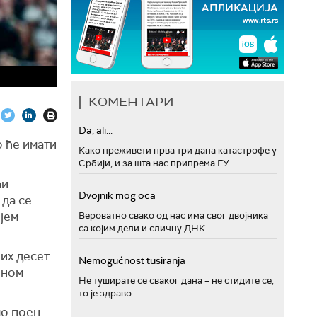
КОМЕНТАРИ
Da, ali...
 ће имати
Како преживети прва три дана катастрофе у
Србији, и за шта нас припрема ЕУ
аи
Dvojnik mog oca
 да се
ијем
Вероватно свако од нас има свог двојника
са којим дели и сличну ДНК
их десет
Nemogućnost tusiranja
еном
Не туширате се сваког дана – не стидите се,
то је здраво
мо поен