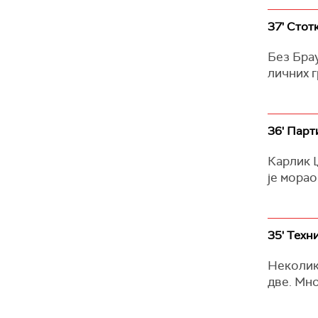
37' Стот
Без Брау
личних г
36' Парт
Карлик Џ
је морао
35' Техн
Неколико
две. Мно