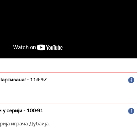
артизана! - 114:97
 у серији - 100:91
ија играча Дубаија.