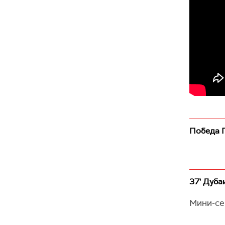
Победа П
37' Дубаи
Мини-сер