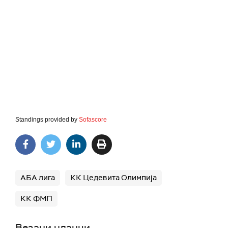
Standings provided by
Sofascore
АБА лига
КК Цедевита Олимпија
КК ФМП
Везани чланци