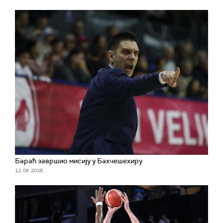
Бараћ завршио мисију у Бахчешехиру
12. 06. 2026.