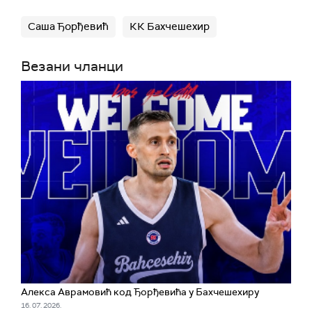
Саша Ђорђевић
КК Бахчешехир
Везани чланци
Алекса Аврамовић код Ђорђевића у Бахчешехиру
16. 07. 2026.