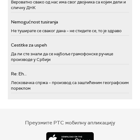
Вероватно свако од нас има свог двојника са којим дели и
сличну ДНК
Nemogućnost tusiranja
Не туширате се сваког дана – не стидите се, то је здраво
Cestitke za uspeh
Да ли сте знали да се најбоље грамофонске ручице
производе у Србији
Re: Eh...
Лесковачка спржа – производ са заштићеним географским
пореклом
Преузмите РТС мобилну апликацију