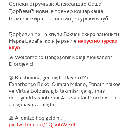
Српски стручњак Александар Саша
Ђорђевић нови је тренер кошаркаша
Бахчешехира, саопштио је турски клуб.
Ђорђевић ће на клупи Бахчешехира заменити
Марка Бараћа, који је раније
напустио турски
клуб
.
🔥 Welcome to Bahçeşehir Koleji Aleksandar
Djordjevic!
🤝 Kulübümüz; geçmişte Bayern Münih,
Fenerbahçe Beko, Olimpia Milano, Panathinaikos
ve Virtus Bologna gibi takımları çalıştırmış
deneyimli başantrenör Aleksandar Djordjevic ile
anlaşmaya varmıştır.
🙏 Ailemize hoş geldin…
pic.twitter.com/1QjkubW3dI