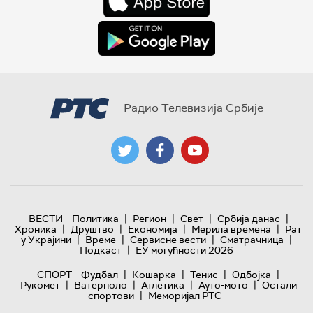
Радио Телевизија Србије
|
|
|
|
ВЕСТИ
Политика
Регион
Свет
Србија данас
|
|
|
|
Хроника
Друштво
Економија
Мерила времена
Рат
|
|
|
|
у Украјини
Време
Сервисне вести
Сматрачница
|
Подкаст
ЕУ могућности 2026
|
|
|
|
СПОРТ
Фудбал
Кошарка
Тенис
Одбојка
|
|
|
|
Рукомет
Ватерполо
Атлетика
Ауто-мото
Остали
|
спортови
Меморијал РТС