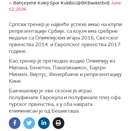
— Bahçeşehir Koleji Spor Kulübü (@BKBasketbol)
June
12, 2026
Српски тренер је највеће успехе имао на клупи
репрезентације Србије, са којом има сребрне
медаље са Олимпијских игара 2016, Светског
првенства 2014. и Европског првенства 2017.
године.
Као тренер је претходно водио Олимпију из
Милана, Бенетон, Панатинаикос, Бајерн
Минхен, Виртус, Фенербахче и репрезентацију
Кине.
Бахчешехир је ове сезоне је играо
полуфинале Еврокупа и полуфинале плеј-офа
турског првенства, а у оба наврата
елиминисан је од Бешикташа.