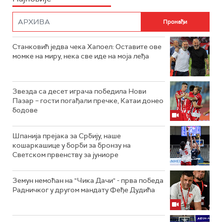
Станковић једва чека Хапоел: Оставите ове
момке на миру, нека све иде на моја леђа
Звезда са десет играча победила Нови
Пазар – гости погађали пречке, Катаи донео
бодове
Шпанија прејакa за Србију, наше
кошаркашице у борби за бронзу на
Светском првенству за јуниоре
Земун немоћан на "Чика Дачи" - прва победа
Радничког у другом мандату Феђе Дудића