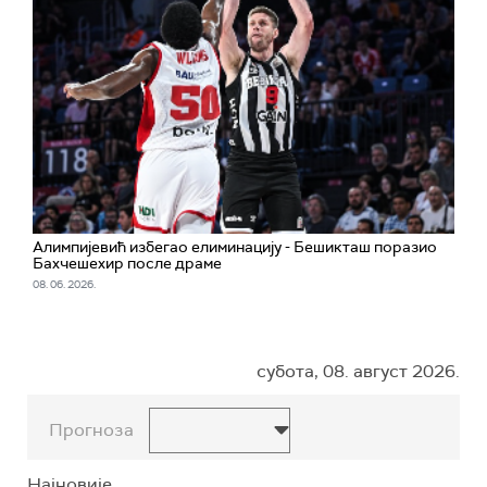
Алимпијевић избегао елиминацију - Бешикташ поразио
Бахчешехир после драме
08. 06. 2026.
субота, 08. август 2026.
Прогноза
Најновије