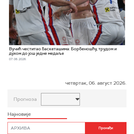
Вучић честитао баскеташима: Борбеношћу, трудом и
духом до још једне медаље
07. 06. 2026.
четвртак, 06. август 2026.
Прогноза
Најновије