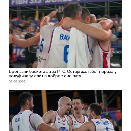
Бронзани баскеташи за РТС: Остаје жал због пораза у
полуфиналу, али на добром смо путу
09. 06. 2026.