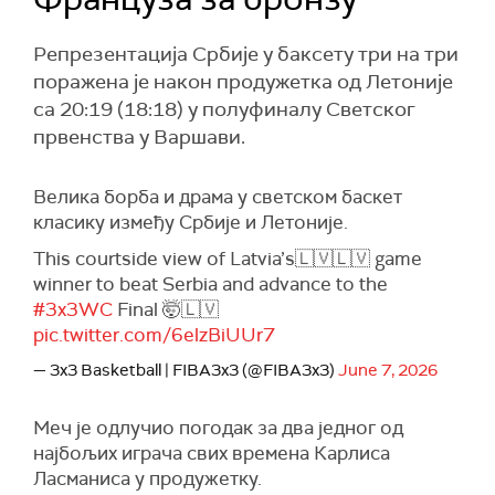
Репрезентација Србије у баксету три на три
поражена је након продужетка од Летоније
са 20:19 (18:18) у полуфиналу Светског
првенства у Варшави.
Велика борба и драма у светском баскет
класику између Србије и Летоније.
This courtside view of Latvia’s🇱🇻🇱🇻 game
winner to beat Serbia and advance to the
#3x3WC
Final 🤯🇱🇻
pic.twitter.com/6elzBiUUr7
— 3x3 Basketball | FIBA3x3 (@FIBA3x3)
June 7, 2026
Меч је одлучио погодак за два једног од
најбољих играча свих времена Карлиса
Ласманиса у продужетку.