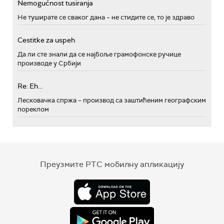
Nemogućnost tusiranja
Не туширате се сваког дана – не стидите се, то је здраво
Cestitke za uspeh
Да ли сте знали да се најбоље грамофонске ручице
производе у Србији
Re: Eh...
Лесковачка спржа – производ са заштићеним географским
пореклом
Преузмите РТС мобилну апликацију