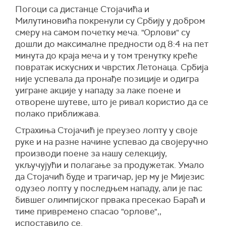
Погоци са дистанце Стојачића и
Милутиновића покренули су Србију у добром
смеру на самом почетку меча. "Орлови" су
дошли до максималне предности од 8:4 на пет
минута до краја меча и у том тренутку креће
повратак искусних и чврстих Летонаца. Србија
није успевала да пронађе позиције и одигра
уигране акције у нападу за лаке поене и
отворене шутеве, што је ривал користио да се
полако приближава.
Страхиња Стојачић је преузео лопту у своје
руке и на разне начине успевао да својеручно
производи поене за нашу селекцију,
укључујући и полагање за продужетак. Умало
да Стојачић буде и трагичар, јер му је Мијезис
одузео лопту у последњем нападу, али је пас
бившег олимпијског првака пресекао Бараћ и
тиме привремено спасао "орлове",,
испоставило се.