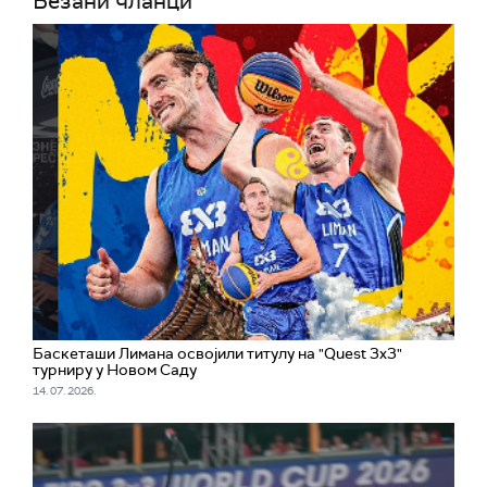
Везани чланци
Баскеташи Лимана освојили титулу на "Quest 3x3"
турниру у Новом Саду
14. 07. 2026.