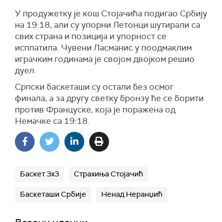
У продужетку је кош Стојачића подигао Србију
на 19:18, али су упорни Летонци шутирали са
свих страна и позиција и упорност се
исплатила. Чувени Ласманис у поодмаклим
играчким годинама је својом двојком решио
дуел.
Српски баскеташи су остали без осмог
финала, а за другу светку бронзу ће се борити
против Француске, која је поражена од
Немачке са 19:18.
Баскет 3х3
Страхиња Стојачић
Баскеташи Србије
Ненад Неранџић