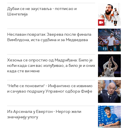
Дубаи се не зауставља - потписао и
Шенгелија
Неславан повратак Зверева после финала
Вимблдона, иста судбина и за Медведева
Хезоња се опростио од Мадриђана: Било је
ноћи када сам вас излуђивао, а било је и оних
када сте ви мене
"Неће се поновити" - Инфантино се извинио
и сачувао подршку Управног одбора Фифе
Из Арсенала у Евертон - Нергор жели
значајнију улогу