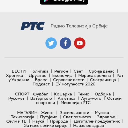
Радио Телевизија Србије
|
|
|
|
ВЕСТИ
Политика
Регион
Свет
Србија данас
|
|
|
|
Хроника
Друштво
Економија
Мерила времена
Рат
|
|
|
|
у Украјини
Време
Сервисне вести
Сматрачница
|
Подкаст
ЕУ могућности 2026
|
|
|
|
СПОРТ
Фудбал
Кошарка
Тенис
Одбојка
|
|
|
|
Рукомет
Ватерполо
Атлетика
Ауто-мото
Остали
|
спортови
Меморијал РТС
|
|
|
МАГАЗИН
Живот
Занимљивости
Музика
|
|
|
|
Технологијa
Путујемо
Свет познатих
Здравље
|
|
|
|
Филм и ТВ
Наука
Природа
Дигитални предузетник
|
За мале велике хероје
Наизглед здрав