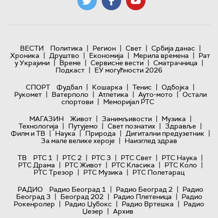
|
|
|
|
ВЕСТИ
Политика
Регион
Свет
Србија данас
|
|
|
|
Хроника
Друштво
Економија
Мерила времена
Рат
|
|
|
|
у Украјини
Време
Сервисне вести
Сматрачница
|
Подкаст
ЕУ могућности 2026
|
|
|
|
СПОРТ
Фудбал
Кошарка
Тенис
Одбојка
|
|
|
|
Рукомет
Ватерполо
Атлетика
Ауто-мото
Остали
|
спортови
Меморијал РТС
|
|
|
МАГАЗИН
Живот
Занимљивости
Музика
|
|
|
|
Технологијa
Путујемо
Свет познатих
Здравље
|
|
|
|
Филм и ТВ
Наука
Природа
Дигитални предузетник
|
За мале велике хероје
Наизглед здрав
|
|
|
|
|
ТВ
РТС 1
РТС 2
РТС 3
РТС Свет
РТС Наука
|
|
|
|
РТС Драма
РТС Живот
РТС Класика
РТС Коло
|
|
РТС Трезор
РТС Музика
РТС Полетарац
|
|
РАДИО
Радио Београд 1
Радио Београд 2
Радио
|
|
|
Београд 3
Београд 202
Радио Плетеница
Радио
|
|
|
Рокенролер
Радио Џубокс
Радио Вртешка
Радио
|
Џезер
Архив