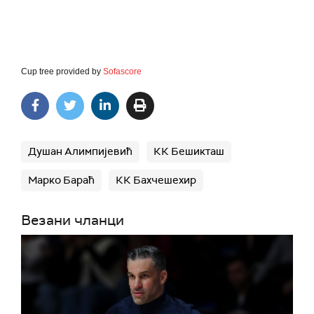
Cup tree provided by
Sofascore
Душан Алимпијевић
КК Бешикташ
Марко Бараћ
КК Бахчешехир
Везани чланци