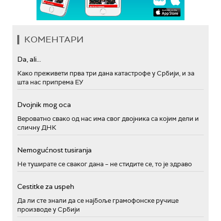
КОМЕНТАРИ
Da, ali...
Како преживети прва три дана катастрофе у Србији, и за
шта нас припрема ЕУ
Dvojnik mog oca
Вероватно свако од нас има свог двојника са којим дели и
сличну ДНК
Nemogućnost tusiranja
Не туширате се сваког дана – не стидите се, то је здраво
Cestitke za uspeh
Да ли сте знали да се најбоље грамофонске ручице
производе у Србији