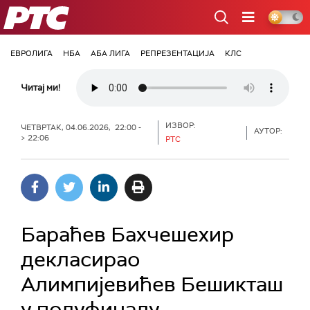
РТС
ЕВРОЛИГА
НБА
АБА ЛИГА
РЕПРЕЗЕНТАЦИЈА
КЛС
Читај ми!
ИЗВОР:
ЧЕТВРТАК, 04.06.2026, 22:00 -
АУТОР:
> 22:06
РТС
Бараћев Бахчешехир
декласирао
Алимпијевићев Бешикташ
у полуфиналу