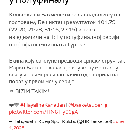
Кошаркаши Бахчешехира савладали су на
гостовању Бешикташ резултатом 101:79
(22:20, 21:28, 31:16, 27:15) и тако
изједначили на 1:1 у полуфиналној серији
плеј-офа шампионата Турске.
Екипа коју са клупе предводи српски стручњак
Марко Бараћ показала је изузетну менталну
снагу и на импресиван начин одговорила на
пораз у првом мечу серије.
🫵 BİZİM TAKIM!
❤️💙
#HayalineKanatlan
|
@basketsuperligi
pic.twitter.com/HN6Tiy66gA
— Bahçeşehir Koleji Spor Kulübü (@BKBasketbol)
June
4, 2026