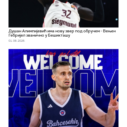
Душан Алимпијевић има нову звер под обручем - Вењен
Гебријел званично у Бешикташу
01. 08. 2026.