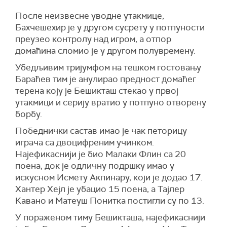
После неизвесне уводне утакмице,
Бахчешехир је у другом сусрету у потпуности
преузео контролу над игром, а отпор
домаћина сломио је у другом полувремену.
Убедљивим тријумфом на тешком гостовању
Бараћев тим је анулирао предност домаћег
терена коју је Бешикташ стекао у првој
утакмици и серију вратио у потпуно отворену
борбу.
Победнички састав имао је чак петорицу
играча са двоцифреним учинком.
Најефикаснији је био Малаки Флин са 20
поена, док је одличну подршку имао у
искусном Исмету Акпинару, који је додао 17.
Хантер Хејл је убацио 15 поена, а Тајлер
Кавано и Матеуш Понитка постигли су по 13.
У пораженом тиму Бешикташа, најефикаснији