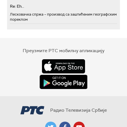
Re: Eh...
Лесковачка спржа – производ са заштићеним географским
пореклом
Преузмите РТС мобилну апликацију
Радио Телевизија Србије