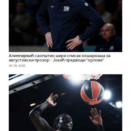
Алимпијевић саопштио шири списак кошаркаша за
августовски прозор - Јокић предводи "орлове"
06. 08. 2026.