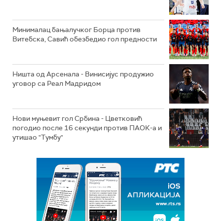
Минималац бањалучког Борца против
Витебска, Савић обезбедио гол предности
Ништа од Арсенала - Винисијус продужио
уговор са Реал Мадридом
Нови муњевит гол Србина - Цветковић
погодио после 16 секунди против ПАОК-а и
утишао "Тумбу"