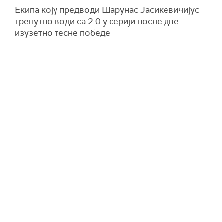
Екипа коју предводи Шарунас Јасикевичијус
тренутно води са 2:0 у серији после две
изузетно тесне победе.