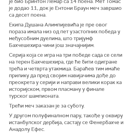
је био Бринтон Лемар са 14 поена. Мет Томас
је додао 11, док је Ентони Браун меч завршио
са десет поена.
Екипа Душана Алимпијевића је пре овог
пораза имала низ од пет узастопних победа у
међусобним дуелима, што тријумф
Бахчешехира чини још значајнијим.
Серија која се игра на три победе сада се сели
на терен Бахчешехира, где ће бити одигране
трећа и четврта утакмица. Бараћев тим имаће
прилику да пред својим навијачима дође до
преокрета у серији и направи велики корак ка
историјском, првом пласману у финале
турског шампионата.
Трећи меч заказан је за суботу.
У другом полуфиналном пару, такође у оквиру
истанбулског дербија, састају се Фенербахче и
Анадолу Ефес.