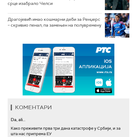
срце изабрало Челси
Драгојевић имао кошмарни деби за Ренџерс
– скривио пенал, па замењен на полувремену
КОМЕНТАРИ
Da, ali...
Како преживети прва три дана катастрофе у Србији, и за
шта нас припрема ЕУ