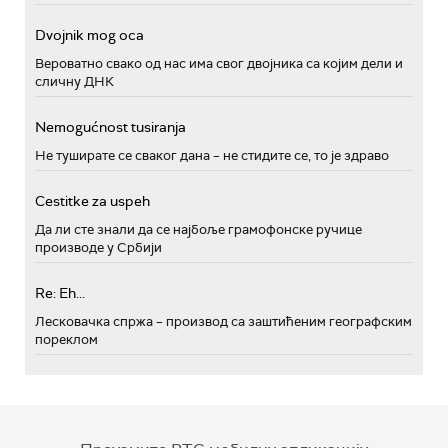
Dvojnik mog oca
Вероватно свако од нас има свог двојника са којим дели и
сличну ДНК
Nemogućnost tusiranja
Не туширате се сваког дана – не стидите се, то је здраво
Cestitke za uspeh
Да ли сте знали да се најбоље грамофонске ручице
производе у Србији
Re: Eh...
Лесковачка спржа – производ са заштићеним географским
пореклом