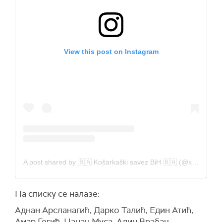
View this post on Instagram
A post shared by 🇧🇦 Košarkaški savez BiH 🇧🇦 (@ksbosneihercegovine)
На списку се налазе:
Аднан Арсланагић, Дарко Талић, Един Атић,
Амар Гегић, Џанан Муса, Адин Врабац,