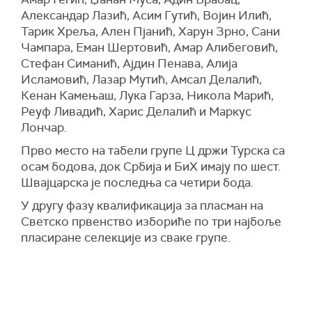
Александар Лазић, Асим Гутић, Војин Илић,
Тарик Хреља, Ален Пјанић, Харун Зрно, Сани
Чампара, Еман Шертовић, Амар Алибеговић,
Стефан Симанић, Ајдин Пенава, Алија
Исламовић, Лазар Мутић, Амсал Делалић,
Кенан Камењаш, Лука Гарза, Никола Марић,
Реуф Ливадић, Харис Делалић и Маркус
Лончар.
Прво место на табели групе Ц држи Турска са
осам бодова, док Србија и БиХ имају по шест.
Швајцарска је последња са четири бода.
У другу фазу квалификација за пласман на
Светско првенство избориће по три најбоље
пласиране селекције из сваке групе.