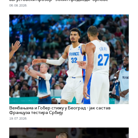
06. 08. 2026.
Вембањама и Гобер стижу у Београд - јак састав
Француза тестира Србију
19. 07. 2026.