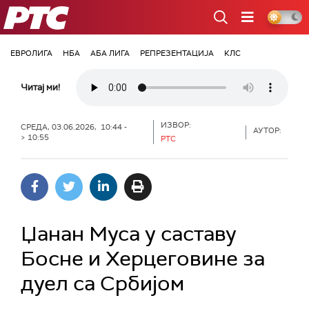
РТС
ЕВРОЛИГА
НБА
АБА ЛИГА
РЕПРЕЗЕНТАЦИЈА
КЛС
Читај ми!
ИЗВОР:
СРЕДА, 03.06.2026, 10:44 -
АУТОР:
> 10:55
РТС
Џанан Муса у саставу
Босне и Херцеговине за
дуел са Србијом