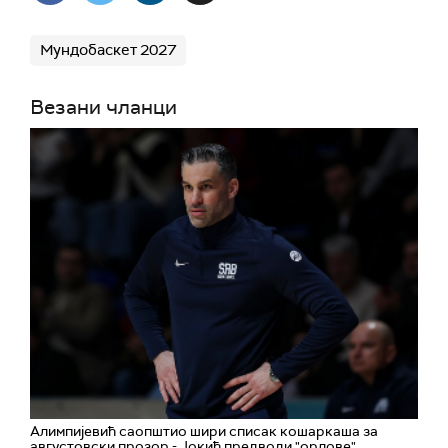
Мундобаскет 2027
Везани чланци
Алимпијевић саопштио шири списак кошаркаша за
августовски прозор - Јокић предводи "орлове"