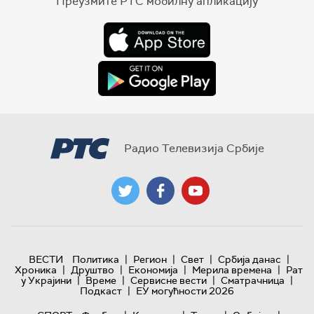
Преузмите РТС мобилну апликацију
Радио Телевизија Србије
|
|
|
|
ВЕСТИ
Политика
Регион
Свет
Србија данас
|
|
|
|
Хроника
Друштво
Економија
Мерила времена
Рат
|
|
|
|
у Украјини
Време
Сервисне вести
Сматрачница
|
Подкаст
ЕУ могућности 2026