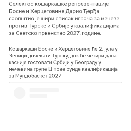
Селектор кошаркашке репрезентације
Босне и Херцеговине Дарио Ђерђа
саопштио је шири списак играча за мечеве
против Турске и Србије у квалификацијама
за Светско првенство 2027. године.
Кошаркаши Бoсне и Херцеговине ће 2. јула у
Зеници дочекати Турску, док ће четири дана
касније гостовати Србији у Београду у
мечевима групе Ц прве рунде квалификација
за Мундобаскет 2027.