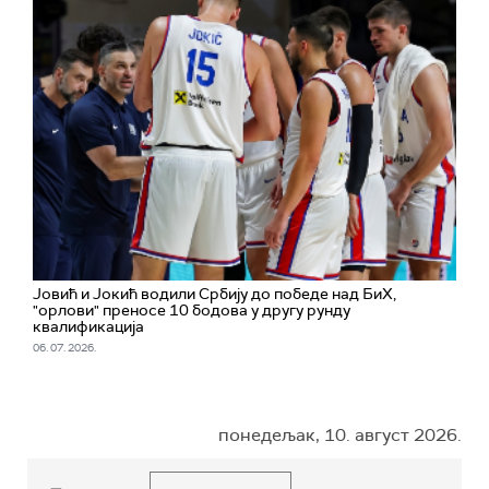
Јовић и Јокић водили Србију до победе над БиХ,
"орлови" преносе 10 бодова у другу рунду
квалификација
06. 07. 2026.
понедељак, 10. август 2026.