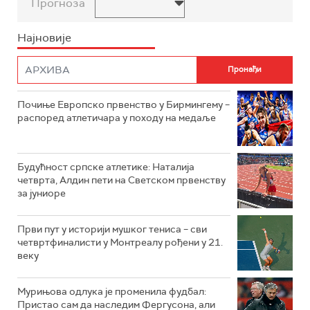
Прогноза
Најновије
Почиње Европско првенство у Бирмингему –
распоред атлетичара у походу на медаље
Будућност српске атлетике: Наталија
четврта, Алдин пети на Светском првенству
за јуниоре
Први пут у историји мушког тениса – сви
четвртфиналисти у Монтреалу рођени у 21.
веку
Мурињова одлука је променила фудбал:
Пристао сам да наследим Фергусона, али