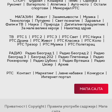
|
|
|
|
СПОРТ
Фудбал
Кошарка
Тенис
Одбојка
|
|
|
|
Рукомет
Ватерполо
Атлетика
Ауто-мото
Остали
|
спортови
Меморијал РТС
|
|
|
МАГАЗИН
Живот
Занимљивости
Музика
|
|
|
|
Технологијa
Путујемо
Свет познатих
Здравље
|
|
|
|
Филм и ТВ
Наука
Природа
Дигитални предузетник
|
За мале велике хероје
Наизглед здрав
|
|
|
|
|
ТВ
РТС 1
РТС 2
РТС 3
РТС Свет
РТС Наука
|
|
|
|
РТС Драма
РТС Живот
РТС Класика
РТС Коло
|
|
РТС Трезор
РТС Музика
РТС Полетарац
|
|
РАДИО
Радио Београд 1
Радио Београд 2
Радио
|
|
|
Београд 3
Београд 202
Радио Плетеница
Радио
|
|
|
Рокенролер
Радио Џубокс
Радио Вртешка
Радио
|
Џезер
Архив
|
|
|
|
РТС
Контакт
Маркетинг
Јавне набавке
Конкурси
Интернет портал
МАПА САЈТА
Приватност
Copyright
Правила употребе садржаја
Мапа
|
|
|
сајта