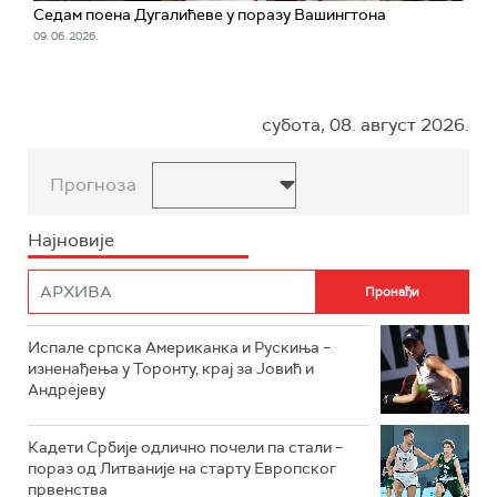
Седам поена Дугалићеве у поразу Вашингтона
09. 06. 2026.
субота, 08. август 2026.
Прогноза
Најновије
Испале српска Американка и Рускиња –
изненађења у Торонту, крај за Јовић и
Андрејеву
Кадети Србије одлично почели па стали –
пораз од Литваније на старту Европског
првенства