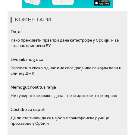
КОМЕНТАРИ
Da, ali...
Како преживети прва три дана катастрофе у Србији, и за
шта нас припрема ЕУ
Dvojnik mog oca
Вероватно свако од нас има свог двојника са којим дели и
сличну ДНК
Nemogućnost tusiranja
Не туширате се сваког дана – не стидите се, то је здраво
Cestitke za uspeh
Да ли сте знали да се најбоље грамофонске ручице
производе у Србији