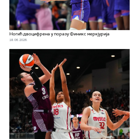
Ногић двоцифрена у поразу Финикс меркјурија
18. 06. 2026.