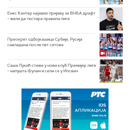
Енес Кантер најавио пријаву за ВНБА драфт
– жели да тестира правила лиге
Преокрет одбојкашица Србије, Русија
савладана после пет сетова
Саша Лукић стиже у нови клуб Премијер лиге
– напушта Фулам и сели се у Ипсвич