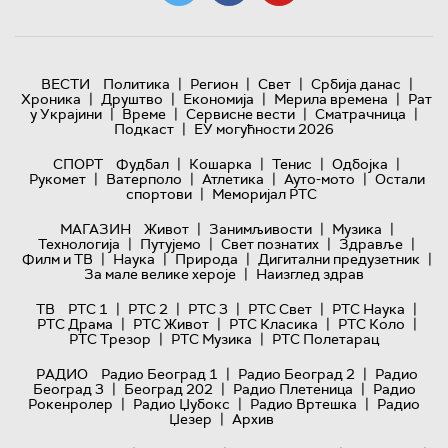
|
|
|
|
ВЕСТИ
Политика
Регион
Свет
Србија данас
|
|
|
|
Хроника
Друштво
Економија
Мерила времена
Рат
|
|
|
|
у Украјини
Време
Сервисне вести
Сматрачница
|
Подкаст
ЕУ могућности 2026
|
|
|
|
СПОРТ
Фудбал
Кошарка
Тенис
Одбојка
|
|
|
|
Рукомет
Ватерполо
Атлетика
Ауто-мото
Остали
|
спортови
Меморијал РТС
|
|
|
МАГАЗИН
Живот
Занимљивости
Музика
|
|
|
|
Технологијa
Путујемо
Свет познатих
Здравље
|
|
|
|
Филм и ТВ
Наука
Природа
Дигитални предузетник
|
За мале велике хероје
Наизглед здрав
|
|
|
|
|
ТВ
РТС 1
РТС 2
РТС 3
РТС Свет
РТС Наука
|
|
|
|
РТС Драма
РТС Живот
РТС Класика
РТС Коло
|
|
РТС Трезор
РТС Музика
РТС Полетарац
|
|
РАДИО
Радио Београд 1
Радио Београд 2
Радио
|
|
|
Београд 3
Београд 202
Радио Плетеница
Радио
|
|
|
Рокенролер
Радио Џубокс
Радио Вртешка
Радио
|
Џезер
Архив