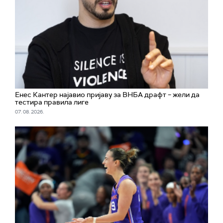
Енес Кантер најавио пријаву за ВНБА драфт – жели да
тестира правила лиге
07. 08. 2026.