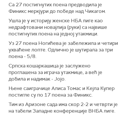
Са 27 постигнутих поена предводила је
Финикс меркјури до победе над Чикагом.
Ушла је у историју женске НБА лиге као
недрафтовани новајлија (руки) са највише
постигнутих поена на једној утакмици.
Уз 27 поена Ногићева је забележила и четири
ухваћене лопте. Одлично је шутирала за три
поена - 5/8.
Српска кошаркашица је заслужено
проглашена за играча утакмице, а већ је
добила и надимак - Јојо.
Њене саиграчице Алиса Томас и Кејла Купер
постигле су по 17 поена за Финикс.
Тим из Аризоне сада има скор 2-2 и четврти је
на табели Западне конференције ВНБА лиге.