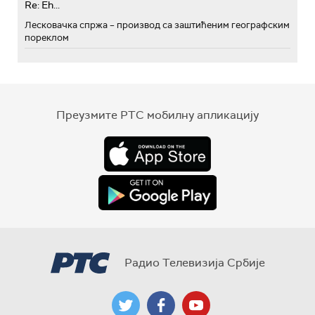
Re: Eh...
Лесковачка спржа – производ са заштићеним географским
пореклом
Преузмите РТС мобилну апликацију
Радио Телевизија Србије