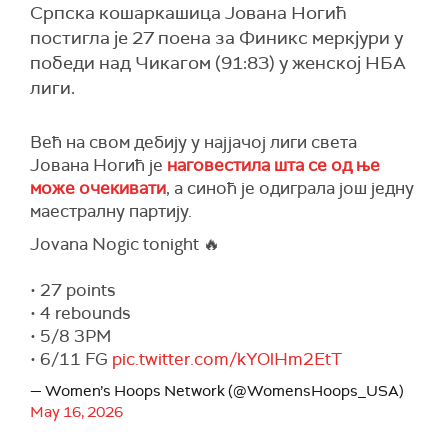
Српска кошаркашица Јована Ногић
постигла је 27 поена за Финикс меркјури у
победи над Чикагом (91:83) у женској НБА
лиги.
Већ на свом дебију у најјачој лиги света
Јована Ногић је
наговестила шта се од ње
може очекивати
, а синоћ је одиграла још једну
маестралну партију.
Jovana Nogic tonight 🔥
• 27 points
• 4 rebounds
• 5/8 3PM
• 6/11 FG
pic.twitter.com/kYOlHm2EtT
— Women’s Hoops Network (@WomensHoops_USA)
May 16, 2026