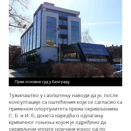
Први основни суд у Београду
Тужилаштво у саопштењу наводи да је, после
консултације са оштећеним који се сагласио са
применом опортунитета према окривљенима
С. Б. и И. Б, донета наредба о одлагању
кривичног гоњења којом је одређено да
окривљени уплате новчани износ од по