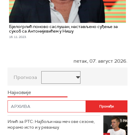
Бјелогрлић поново саслушан, настављено суђење за
сукоб са Антонијевићем у Нишу
16. 11. 2023.
петак, 07. август 2026.
Прогноза
Најновије
Илић за РТС: Најбољи наш меч ове сезоне,
морамо исто и у реваншу