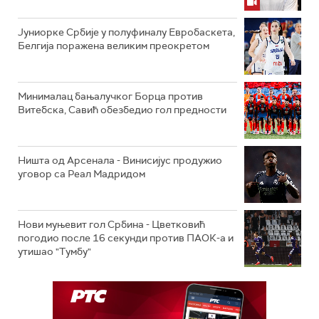
Јуниорке Србије у полуфиналу Евробаскета,
Белгија поражена великим преокретом
Минималац бањалучког Борца против
Витебска, Савић обезбедио гол предности
Ништа од Арсенала - Винисијус продужио
уговор са Реал Мадридом
Нови муњевит гол Србина - Цветковић
погодио после 16 секунди против ПАОК-а и
утишао "Тумбу"