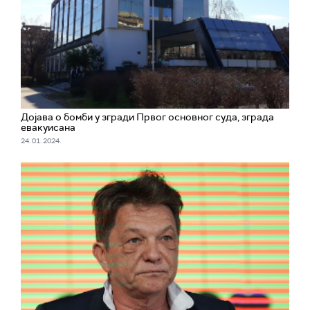
Дојава о бомби у згради Првог основног суда, зграда
евакуисана
24. 01. 2024.