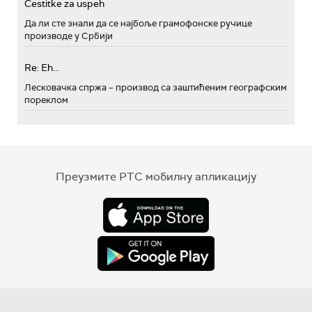
Cestitke za uspeh
Да ли сте знали да се најбоље грамофонске ручице
производе у Србији
Re: Eh...
Лесковачка спржа – производ са заштићеним географским
пореклом
Преузмите РТС мобилну апликацију