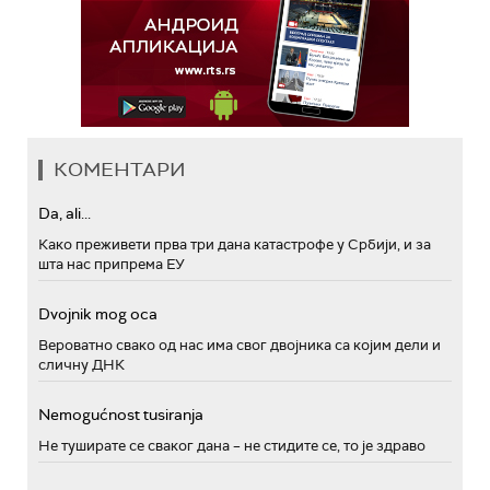
КОМЕНТАРИ
Da, ali...
Како преживети прва три дана катастрофе у Србији, и за
шта нас припрема ЕУ
Dvojnik mog oca
Вероватно свако од нас има свог двојника са којим дели и
сличну ДНК
Nemogućnost tusiranja
Не туширате се сваког дана – не стидите се, то је здраво