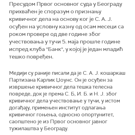
Пресудом Првог основног суда у Београду
прихваћен је споразум о признању
кривичног дела на основу ког је С. А. Ј.
осуђен на условну казну од осам месеци са
роком провере од две године због
учествовања у тучи 5. маја прошле године
испред клуба "Банк", у којој је један младић
тешко повређен.
Медији су раније писали да је С. А. Ј. кошаркаш
Партизана Карлик Џоунс. Он је осуђен за
извршење кривичног дела тешка телесна
повреде, док је према С. Б, И. Б. и Н. Ј. због
кривичног дела учествовање у тучи, у истом
догађају, примењен институт одлагања
кривичног гоњења, односно опортунитет,
саопштено је из Првог основног јавног
тужилаштва у Београду.