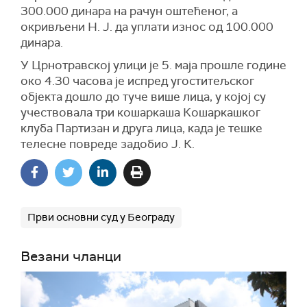
300.000 динара на рачун оштећеног, а
окривљени Н. Ј. да уплати износ од 100.000
динара.
У Црнотравској улици је 5. маја прошле године
око 4.30 часова је испред угоститељског
објекта дошло до туче више лица, у којој су
учествовала три кошаркаша Кошаркашког
клуба Партизан и друга лица, када је тешке
телесне повреде задобио Ј. К.
Први основни суд у Београду
Везани чланци