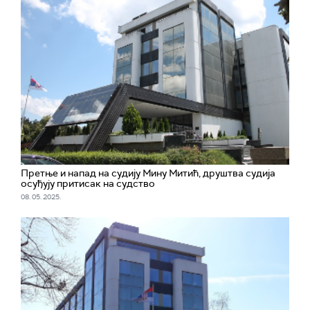
Претње и напад на судију Мину Митић, друштва судија
осуђују притисак на судство
08. 05. 2025.