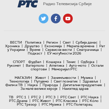
Радио Телевизија Србије
|
|
|
|
ВЕСТИ
Политика
Регион
Свет
Србија данас
|
|
|
|
Хроника
Друштво
Економија
Мерила времена
Рат
|
|
|
|
у Украјини
Време
Сервисне вести
Сматрачница
|
Подкаст
ЕУ могућности 2026
|
|
|
|
СПОРТ
Фудбал
Кошарка
Тенис
Одбојка
|
|
|
|
Рукомет
Ватерполо
Атлетика
Ауто-мото
Остали
|
спортови
Меморијал РТС
|
|
|
МАГАЗИН
Живот
Занимљивости
Музика
|
|
|
|
Технологијa
Путујемо
Свет познатих
Здравље
|
|
|
|
Филм и ТВ
Наука
Природа
Дигитални предузетник
|
За мале велике хероје
Наизглед здрав
|
|
|
|
|
ТВ
РТС 1
РТС 2
РТС 3
РТС Свет
РТС Наука
|
|
|
|
РТС Драма
РТС Живот
РТС Класика
РТС Коло
|
|
РТС Трезор
РТС Музика
РТС Полетарац