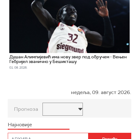
Душан Алимпијевић има нову звер под обручем - Вењен
Гебријел званично у Бешикташу
01. 08. 2026.
недеља, 09. август 2026.
Прогноза
Најновије