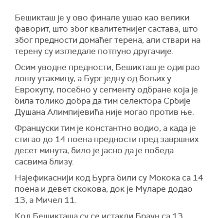
Бешикташ је у ово финале ушао као велики
фаворит, што због квалитетнијег састава, што
због предности домаћег терена, али ствари на
терену су изгледале потпуно другачије.
Осим уводне предности, Бешикташ је одиграо
лошу утакмицу, а Бург једну од бољих у
Еврокупу, посебно у сегменту одбране која је
била толико добра да тим селектора Србије
Душана Алимпијевића није могао против ње.
Француски тим је константно водио, а када је
стигао до 14 поена предности пред завршних
десет минута, било је јасно да је победа
сасвима близу.
Најефикаснији код Бурга били су Мокока са 14
поена и девет скокова, док је Муларе додао
13, а Мичел 11.
Код Бешикташа су се истакли Браун са 13