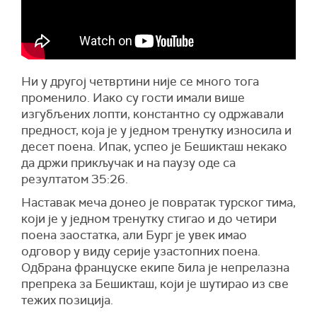
Ни у другој четвртини није се много тога
променило. Иако су гости имали више
изгубљених лопти, константно су одржавали
предност, која је у једном тренутку износила и
десет поена. Ипак, успео је Бешикташ некако
да држи прикључак и на паузу оде са
резултатом 35:26.
Наставак меча донео је повратак турског тима,
који је у једном тренутку стигао и до четири
поена заостатка, али Бург је увек имао
одговор у виду серије узастопних поена.
Одбрана француске екипе била је непрелазна
препрека за Бешикташ, који је шутирао из све
тежих позиција.