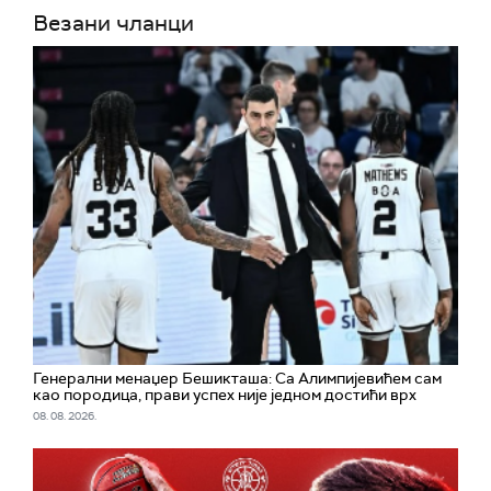
Везани чланци
Генерални менаџер Бешикташа: Са Алимпијевићем сам
као породица, прави успех није једном достићи врх
08. 08. 2026.