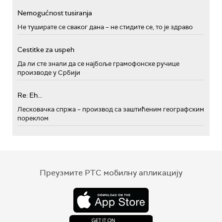
Nemogućnost tusiranja
Не туширате се сваког дана – не стидите се, то је здраво
Cestitke za uspeh
Да ли сте знали да се најбоље грамофонске ручице
производе у Србији
Re: Eh...
Лесковачка спржа – производ са заштићеним географским
пореклом
Преузмите РТС мобилну апликацију