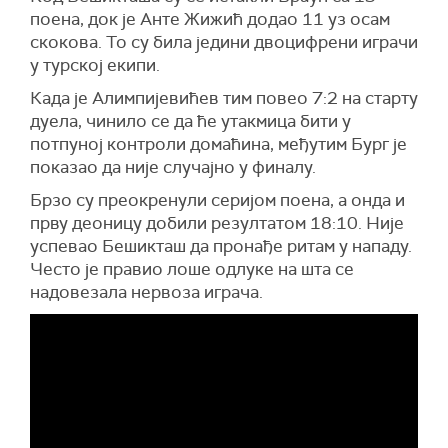
поена, док је Анте Жижић додао 11 уз осам
скокова. То су била једини двоцифрени играчи
у турској екипи.
Када је Алимпијевићев тим повео 7:2 на старту
дуела, чинило се да ће утакмица бити у
потпуној контроли домаћина, међутим Бург је
показао да није случајно у финалу.
Брзо су преокренули серијом поена, а онда и
прву деоницу добили резултатом 18:10. Није
успевао Бешикташ да пронађе ритам у нападу.
Често је правио лоше одлуке на шта се
надовезала нервоза играча.