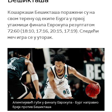
Кошаркаши Бешикташа поражени су на
свом терену од екипе Бурга у првој
утакмици финала Еврокупа резултатом
72:60 (18:10, 17:16, 20:15, 17:19). Следећи
меч игра се у уторак.
Алимпијевић губи у финалу Еврокупа - Бург направио
брејк против Бешикташа