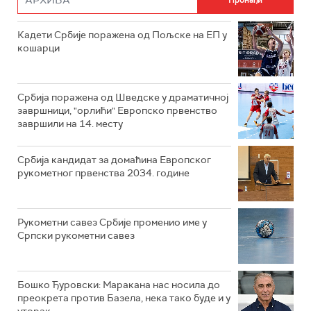
Кадети Србије поражена од Пољске на ЕП у
кошарци
Србија поражена од Шведске у драматичној
завршници, "орлићи" Европско првенство
завршили на 14. месту
Србија кандидат за домаћина Европског
рукометног првенства 2034. године
Рукометни савез Србије променио име у
Српски рукометни савез
Бошко Ђуровски: Маракана нас носила до
преокрета против Базела, нека тако буде и у