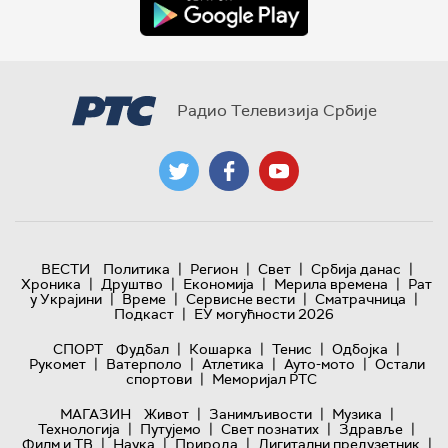
Радио Телевизија Србије
|
|
|
|
ВЕСТИ
Политика
Регион
Свет
Србија данас
|
|
|
|
Хроника
Друштво
Економија
Мерила времена
Рат
|
|
|
|
у Украјини
Време
Сервисне вести
Сматрачница
|
Подкаст
ЕУ могућности 2026
|
|
|
|
СПОРТ
Фудбал
Кошарка
Тенис
Одбојка
|
|
|
|
Рукомет
Ватерполо
Атлетика
Ауто-мото
Остали
|
спортови
Меморијал РТС
|
|
|
МАГАЗИН
Живот
Занимљивости
Музика
|
|
|
|
Технологијa
Путујемо
Свет познатих
Здравље
|
|
|
|
Филм и ТВ
Наука
Природа
Дигитални предузетник