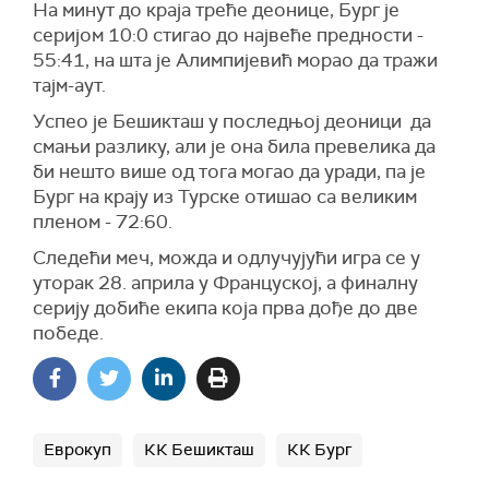
На минут до краја треће деонице, Бург је
серијом 10:0 стигао до највеће предности -
55:41, на шта је Алимпијевић морао да тражи
тајм-аут.
Успео је Бешикташ у последњој деоници да
смањи разлику, али је она била превелика да
би нешто више од тога могао да уради, па је
Бург на крају из Турске отишао са великим
пленом - 72:60.
Следећи меч, можда и одлучујући игра се у
уторак 28. априла у Француској, а финалну
серију добиће екипа која прва дође до две
победе.
Еврокуп
КК Бешикташ
КК Бург