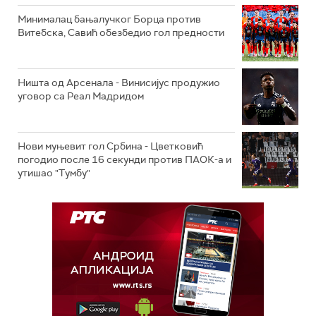
Минималац бањалучког Борца против
Витебска, Савић обезбедио гол предности
Ништа од Арсенала - Винисијус продужио
уговор са Реал Мадридом
Нови муњевит гол Србина - Цветковић
погодио после 16 секунди против ПАОК-а и
утишао "Тумбу"