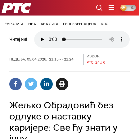
РТС
ЕВРОЛИГА
НБА
АБА ЛИГА
РЕПРЕЗЕНТАЦИЈА
КЛС
Читај ми!
ИЗВОР:
НЕДЕЉА, 05.04.2026, 21:15 -> 21:24
РТС, 24UR
Жељко Обрадовић без
одлуке о наставку
каријере: Све ћу знати у
јуну