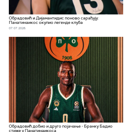
Обрадовић и Дијамантидис поново сарађују:
Панатинаикос окупио легенде клуба
07. 07. 2026.
Обрадовић добио и друго појачање - Бранку Бадио
стиже у Панатинаикоса