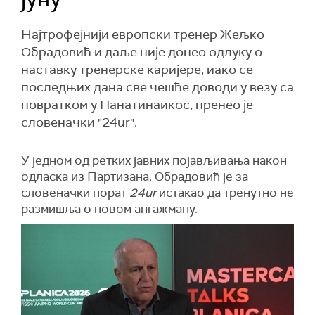
Најтрофејнији европски тренер Жељко
Обрадовић и даље није донео одлуку о
наставку тренерске каријере, иако се
последњих дана све чешће доводи у везу са
повратком у Панатинаикос, пренео је
словеначки "24ur".
У једном од ретких јавних појављивања након
одласка из Партизана, Обрадовић је за
словеначки порат
24ur
истакао да тренутно не
размишља о новом ангажману.