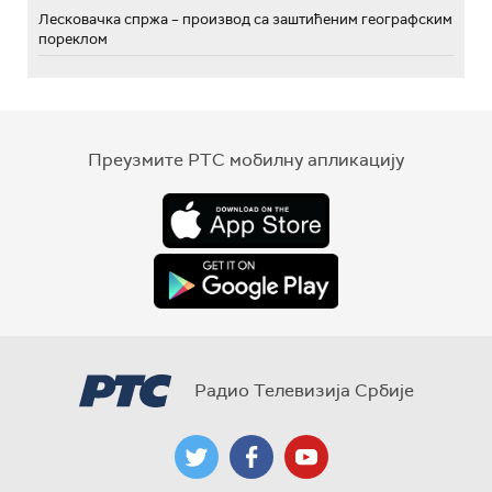
Лесковачка спржа – производ са заштићеним географским
пореклом
Преузмите РТС мобилну апликацију
Радио Телевизија Србије