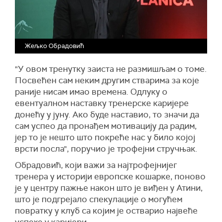
Жељко Обрадовић
"У овом тренутку заиста не размишљам о томе.
Посвећен сам неким другим стварима за које
раније нисам имао времена. Одлуку о
евентуалном наставку тренерске каријере
донећу у јуну. Ако буде наставио, то значи да
сам успео да пронађем мотивацију да радим,
јер то је нешто што покреће нас у било којој
врсти посла", поручио је трофејни стручњак.
Обрадовић, који важи за најтрофејнијег
тренера у историји европске кошарке, поново
је у центру пажње након што је виђен у Атини,
што је подгрејало спекулације о могућем
повратку у клуб са којим је остварио највеће