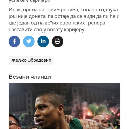
успехе у каријери.
Ипак, према његовим речима, коначна одлука
још није донета, па остаје да се види да ли ће и
где један од највећих европских тренера
наставити своју богату каријеру.
Жељко Обрадовић
Везани чланци