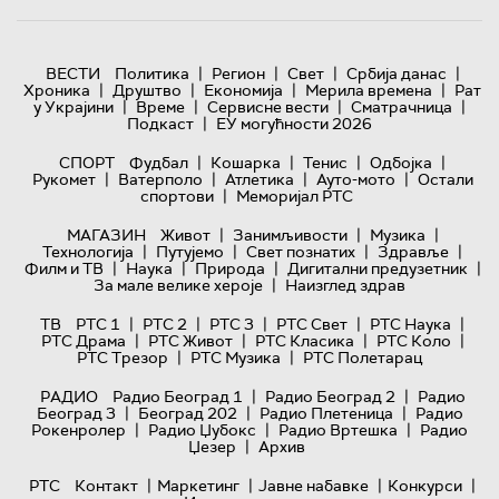
|
|
|
|
ВЕСТИ
Политика
Регион
Свет
Србија данас
|
|
|
|
Хроника
Друштво
Економија
Мерила времена
Рат
|
|
|
|
у Украјини
Време
Сервисне вести
Сматрачница
|
Подкаст
ЕУ могућности 2026
|
|
|
|
СПОРТ
Фудбал
Кошарка
Тенис
Одбојка
|
|
|
|
Рукомет
Ватерполо
Атлетика
Ауто-мото
Остали
|
спортови
Меморијал РТС
|
|
|
МАГАЗИН
Живот
Занимљивости
Музика
|
|
|
|
Технологијa
Путујемо
Свет познатих
Здравље
|
|
|
|
Филм и ТВ
Наука
Природа
Дигитални предузетник
|
За мале велике хероје
Наизглед здрав
|
|
|
|
|
ТВ
РТС 1
РТС 2
РТС 3
РТС Свет
РТС Наука
|
|
|
|
РТС Драма
РТС Живот
РТС Класика
РТС Коло
|
|
РТС Трезор
РТС Музика
РТС Полетарац
|
|
РАДИО
Радио Београд 1
Радио Београд 2
Радио
|
|
|
Београд 3
Београд 202
Радио Плетеница
Радио
|
|
|
Рокенролер
Радио Џубокс
Радио Вртешка
Радио
|
Џезер
Архив
|
|
|
|
РТС
Контакт
Маркетинг
Јавне набавке
Конкурси