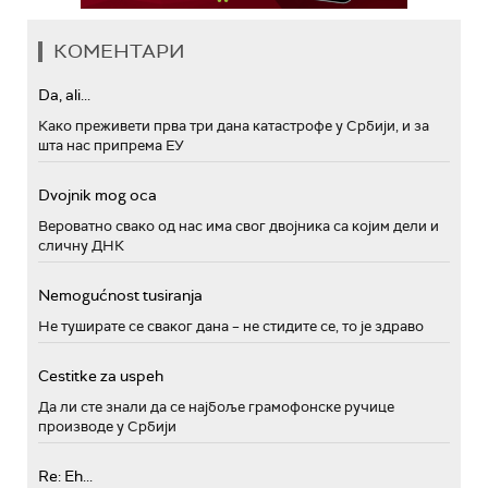
КОМЕНТАРИ
Da, ali...
Како преживети прва три дана катастрофе у Србији, и за
шта нас припрема ЕУ
Dvojnik mog oca
Вероватно свако од нас има свог двојника са којим дели и
сличну ДНК
Nemogućnost tusiranja
Не туширате се сваког дана – не стидите се, то је здраво
Cestitke za uspeh
Да ли сте знали да се најбоље грамофонске ручице
производе у Србији
Re: Eh...