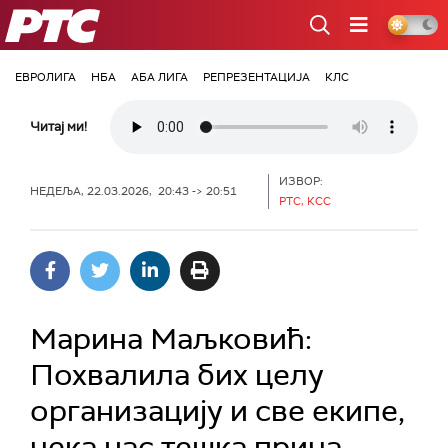
РТС
ЕВРОЛИГА
НБА
АБА ЛИГА
РЕПРЕЗЕНТАЦИЈА
КЛС
Читај ми!
ИЗВОР:
НЕДЕЉА, 22.03.2026, 20:43 -> 20:51
РТС, КСС
Марина Маљковић:
Похвалила бих целу
организацију и све екипе,
чека нас тешка прича