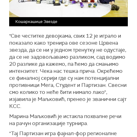
Кошаркашице Звезде
"Све честитке девојкама, свих 12 је играло и
показало како тренира ове сезоне Црвена
звезда, да се ни у једном тренутку не одустаје,
да се не задовољавамо разликом, сад водимо
20 разлике да кажемо, па ћемо да смањимо
интензитет. Чека нас тешка прича. Окрећемо
се финалној серији где су нам потенцијални
противници Мега, Студент и Партизан. Свесни
смо колико то неће бити нимало лако",
изјавила је Маљковић, пренео је званични сајт
КСС.
Марина Маљковић је истакла похвалне речи
на рачун организације турнира.
"Тај Партизан игра фајнал-фор регионалне