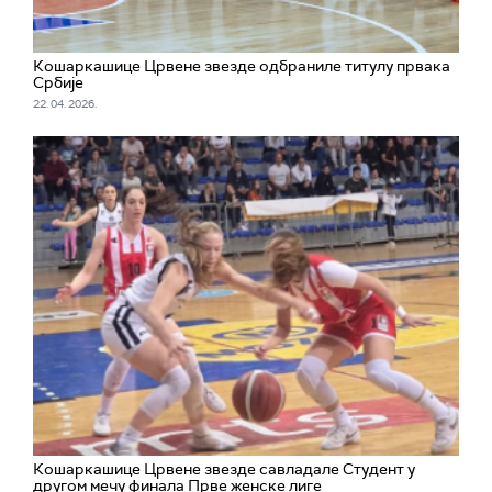
Кошаркашице Црвене звезде одбраниле титулу првака
Србије
22. 04. 2026.
Кошаркашице Црвене звезде савладале Студент у
другом мечу финала Прве женске лиге