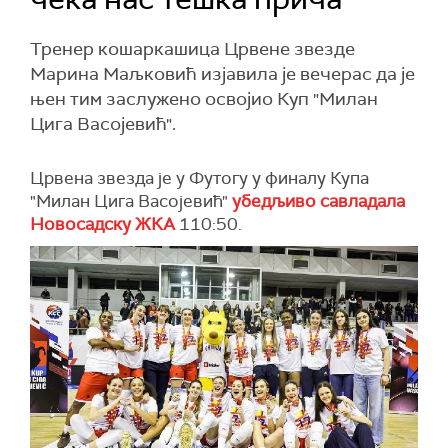
Тренер кошаркашица Црвене звезде
Марина Маљковић изјавила је вечерас да је
њен тим заслужено освојио Куп "Милан
Цига Васојевић".
Црвена звезда је у Футогу у финалу Купа
"Милан Цига Васојевић"
убедљиво савладала
Новосадску ЖКА
110:50.