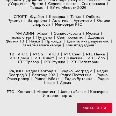
|
|
|
|
у Украјини
Време
Сервисне вести
Сматрачница
|
Подкаст
ЕУ могућности 2026
|
|
|
|
СПОРТ
Фудбал
Кошарка
Тенис
Одбојка
|
|
|
|
Рукомет
Ватерполо
Атлетика
Ауто-мото
Остали
|
спортови
Меморијал РТС
|
|
|
МАГАЗИН
Живот
Занимљивости
Музика
|
|
|
|
Технологијa
Путујемо
Свет познатих
Здравље
|
|
|
|
Филм и ТВ
Наука
Природа
Дигитални предузетник
|
За мале велике хероје
Наизглед здрав
|
|
|
|
|
ТВ
РТС 1
РТС 2
РТС 3
РТС Свет
РТС Наука
|
|
|
|
РТС Драма
РТС Живот
РТС Класика
РТС Коло
|
|
РТС Трезор
РТС Музика
РТС Полетарац
|
|
РАДИО
Радио Београд 1
Радио Београд 2
Радио
|
|
|
Београд 3
Београд 202
Радио Плетеница
Радио
|
|
|
Рокенролер
Радио Џубокс
Радио Вртешка
Радио
|
Џезер
Архив
|
|
|
|
РТС
Контакт
Маркетинг
Јавне набавке
Конкурси
Интернет портал
МАПА САЈТА