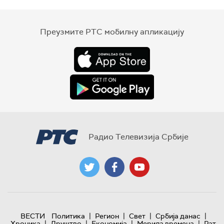
Преузмите РТС мобилну апликацију
Радио Телевизија Србије
|
|
|
|
ВЕСТИ
Политика
Регион
Свет
Србија данас
|
|
|
|
Хроника
Друштво
Економија
Мерила времена
Рат