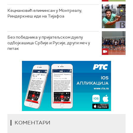
Кецмановић елиминсан у Монтреалу,
Риндеркнеш иде на Тијафоа
Без победника у пријатељском дуелу
одбојкашица Србије и Русије, други меч у
петак
КОМЕНТАРИ