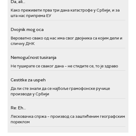
Da, ali...
Како преживети прва три дана катастрофе у Србији, и за
шта нас припрема ЕУ
Dvojnik mog oca
Вероватно свако од нас има свог двојника са којим дели и
сличну ДНК
Nemogućnost tusiranja
Не туширате се сваког дана – не стидите се, то је здраво
Cestitke za uspeh
Да ли сте знали да се најбоље грамофонске ручице
производе у Србији
Re: Eh...
Лесковачка спржа – производ са заштићеним географским
пореклом