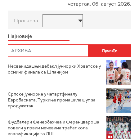
четвртак, 06. август 2026.
Прогноза
Најновије
Несвакидашњи дебакл јуниорки Хрватске у
осмини финала са Шпанијом
Српске јуниорке у четвртфиналу
Евробаскета, Туркиње промашиле шут за
продужетак
Фудбалери Фенербахчеа и Ференцвароша
повели у првим мечевима трећег кола
квалификација за ЛШ