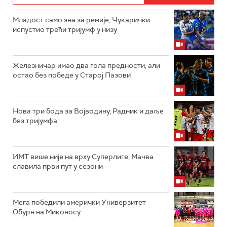
Младост само зна за ремије, Чукарички
испустио трећи тријумф у низу
Железничар имао два гола предности, али
остао без победе у Старој Пазови
Нова три бода за Војводину, Радник и даље
без тријумфа
ИМТ више није на врху Суперлиге, Мачва
славила први пут у сезони
Мега победили амерички Универзитет
Обурн на Миконосу