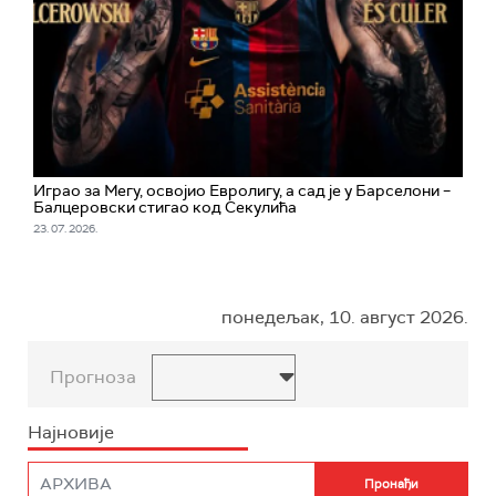
Играо за Мегу, освојио Евролигу, а сад је у Барселони –
Балцеровски стигао код Секулића
23. 07. 2026.
понедељак, 10. август 2026.
Прогноза
Најновије