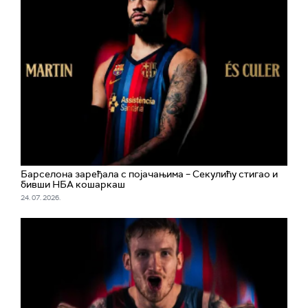
Барселона заређала с појачањима – Секулићу стигао и
бивши НБА кошаркаш
24. 07. 2026.