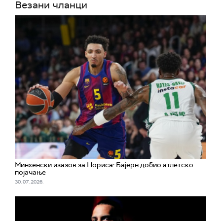
Везани чланци
Минхенски изазов за Нориса: Бајерн добио атлетско
појачање
30. 07. 2026.