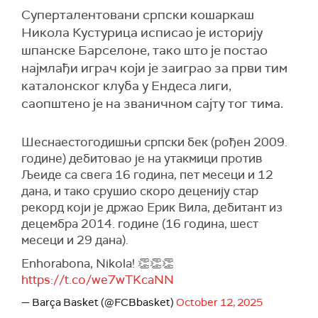
Суперталентовани српски кошаркаш
Никола Кустурица исписао је историју
шпанске Барселоне, тако што је постао
најмлађи играч који је заиграо за први тим
каталонског клуба у Ендеса лиги,
саопштено је на званичном сајту тог тима.
Шеснаестогодишњи српски бек (рођен 2009.
године) дебитовао је на утакмици против
Љеиде са свега 16 година, пет месеци и 12
дана, и тако срушио скоро деценију стар
рекорд који је држао Ерик Вила, дебитант из
децембра 2014. године (16 година, шест
месеци и 29 дана).
Enhorabona, Nikola! 👏👏👏
https://t.co/we7wTKcaNN
— Barça Basket (@FCBbasket)
October 12, 2025