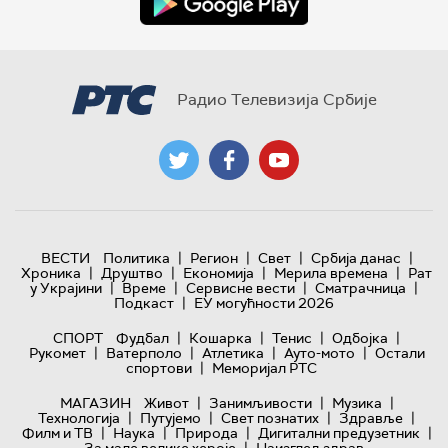
Радио Телевизија Србије
|
|
|
|
ВЕСТИ
Политика
Регион
Свет
Србија данас
|
|
|
|
Хроника
Друштво
Економија
Мерила времена
Рат
|
|
|
|
у Украјини
Време
Сервисне вести
Сматрачница
|
Подкаст
ЕУ могућности 2026
|
|
|
|
СПОРТ
Фудбал
Кошарка
Тенис
Одбојка
|
|
|
|
Рукомет
Ватерполо
Атлетика
Ауто-мото
Остали
|
спортови
Меморијал РТС
|
|
|
МАГАЗИН
Живот
Занимљивости
Музика
|
|
|
|
Технологијa
Путујемо
Свет познатих
Здравље
|
|
|
|
Филм и ТВ
Наука
Природа
Дигитални предузетник