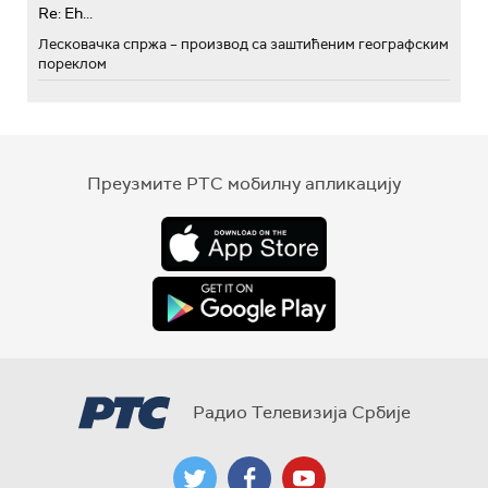
Re: Eh...
Лесковачка спржа – производ са заштићеним географским
пореклом
Преузмите РТС мобилну апликацију
Радио Телевизија Србије