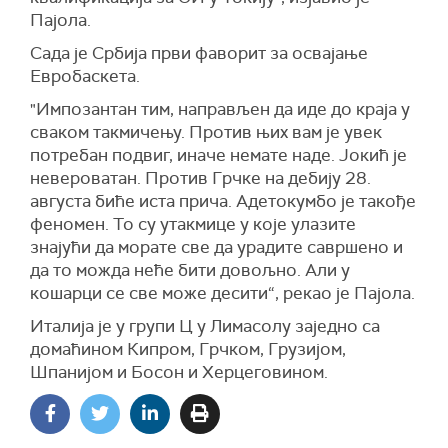
Пајола.
Сада је Србија први фаворит за освајање
Евробаскета.
"Импозантан тим, направљен да иде до краја у
сваком такмичењу. Против њих вам је увек
потребан подвиг, иначе немате наде. Јокић је
невероватан. Против Грчке на дебију 28.
августа биће иста прича. Адетокумбо је такође
феномен. То су утакмице у које улазите
знајући да морате све да урадите савршено и
да то можда неће бити довољно. Али у
кошарци се све може десити“, рекао је Пајола.
Италија је у групи Ц у Лимасолу заједно са
домаћином Кипром, Грчком, Грузијом,
Шпанијом и Босон и Херцеговином.