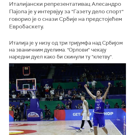
Италијански репрезентативац Алесандро
Пајола је у интервјуу за "Газету дело спорт"
говорио је о снази Србије на предстојећем
Евробаскету.
Италија је у низу од три тријумфа над Србијом
на званичним дуелима. "Орлови" чекају
наредни дуел како би скинули ту "клетву".