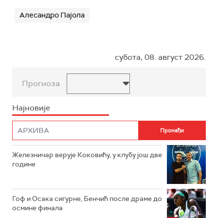
Алесандро Пајола
субота, 08. август 2026.
Прогноза
Најновије
Железничар верује Коковићу, у клубу још две
године
Гоф и Осака сигурне, Бенчић после драме до
осмине финала