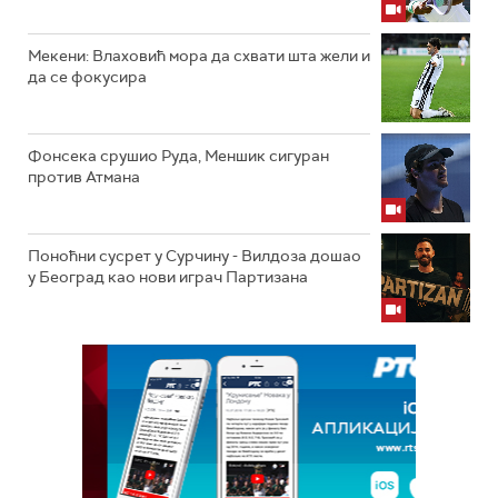
Мекени: Влаховић мора да схвати шта жели и
да се фокусира
Фонсека срушио Руда, Меншик сигуран
против Атмана
Поноћни сусрет у Сурчину - Вилдоза дошао
у Београд као нови играч Партизана