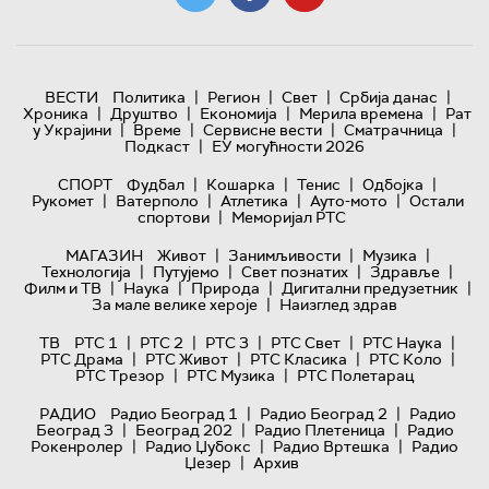
|
|
|
|
ВЕСТИ
Политика
Регион
Свет
Србија данас
|
|
|
|
Хроника
Друштво
Економија
Мерила времена
Рат
|
|
|
|
у Украјини
Време
Сервисне вести
Сматрачница
|
Подкаст
ЕУ могућности 2026
|
|
|
|
СПОРТ
Фудбал
Кошарка
Тенис
Одбојка
|
|
|
|
Рукомет
Ватерполо
Атлетика
Ауто-мото
Остали
|
спортови
Меморијал РТС
|
|
|
МАГАЗИН
Живот
Занимљивости
Музика
|
|
|
|
Технологијa
Путујемо
Свет познатих
Здравље
|
|
|
|
Филм и ТВ
Наука
Природа
Дигитални предузетник
|
За мале велике хероје
Наизглед здрав
|
|
|
|
|
ТВ
РТС 1
РТС 2
РТС 3
РТС Свет
РТС Наука
|
|
|
|
РТС Драма
РТС Живот
РТС Класика
РТС Коло
|
|
РТС Трезор
РТС Музика
РТС Полетарац
|
|
РАДИО
Радио Београд 1
Радио Београд 2
Радио
|
|
|
Београд 3
Београд 202
Радио Плетеница
Радио
|
|
|
Рокенролер
Радио Џубокс
Радио Вртешка
Радио
|
Џезер
Архив