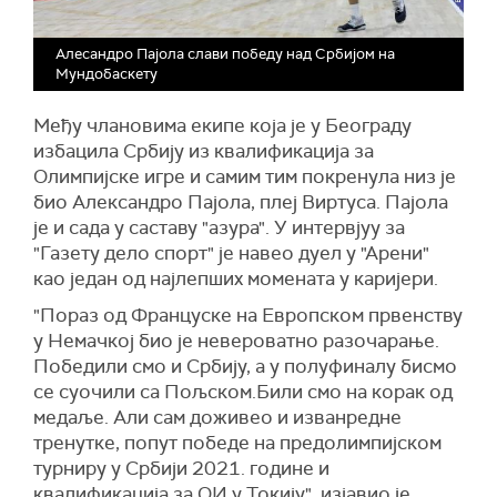
Алесандро Пајола слави победу над Србијом на
Мундобаскету
Међу члановима екипе која је у Београду
избацила Србију из квалификација за
Олимпијске игре и самим тим покренула низ је
био Александро Пајола, плеј Виртуса. Пајола
је и сада у саставу "азура". У интервјуу за
"Газету дело спорт" је навео дуел у "Арени"
као један од најлепших момената у каријери.
"Пораз од Француске на Европском првенству
у Немачкој био је невероватно разочарање.
Победили смо и Србију, а у полуфиналу бисмо
се суочили са Пољском.Били смо на корак од
медаље. Али сам доживео и изванредне
тренутке, попут победе на предолимпијском
турниру у Србији 2021. године и
квалификација за ОИ у Токију", изјавио је