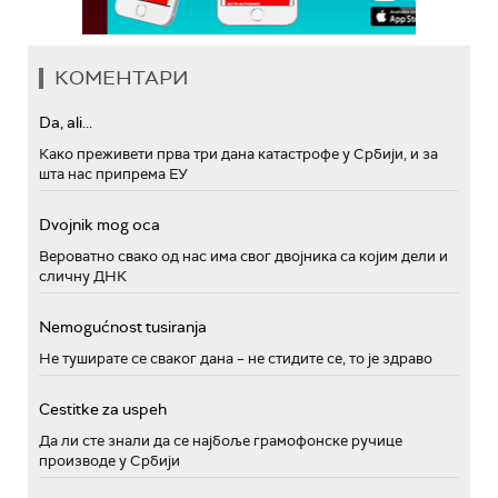
КОМЕНТАРИ
Da, ali...
Како преживети прва три дана катастрофе у Србији, и за
шта нас припрема ЕУ
Dvojnik mog oca
Вероватно свако од нас има свог двојника са којим дели и
сличну ДНК
Nemogućnost tusiranja
Не туширате се сваког дана – не стидите се, то је здраво
Cestitke za uspeh
Да ли сте знали да се најбоље грамофонске ручице
производе у Србији