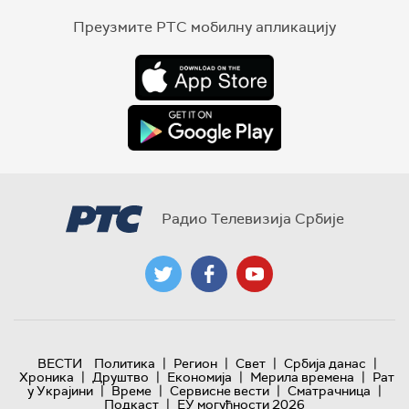
Преузмите РТС мобилну апликацију
Радио Телевизија Србије
|
|
|
|
ВЕСТИ
Политика
Регион
Свет
Србија данас
|
|
|
|
Хроника
Друштво
Економија
Мерила времена
Рат
|
|
|
|
у Украјини
Време
Сервисне вести
Сматрачница
|
Подкаст
ЕУ могућности 2026