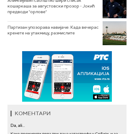
Алимпијевић саопштио шири списак
кошаркаша за августовски прозор - Јокић
предводи "орлове"
Партизан упозорава навијаче: Када вечерас
кренете на утакмицу, размислите
КОМЕНТАРИ
Da, ali...
Како преживети прва три дана катастрофе у Србији, и за