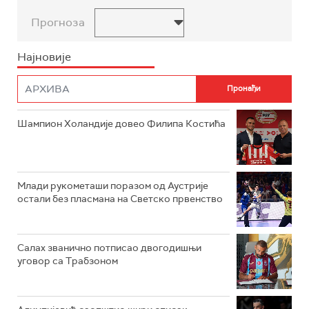
Прогноза
Најновије
Шампион Холандије довео Филипа Костића
Млади рукометаши поразом од Аустрије
остали без пласмана на Светско првенство
Салах званично потписао двогодишњи
уговор са Трабзоном