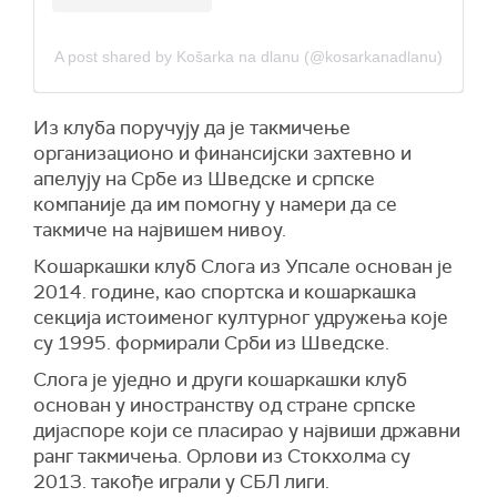
A post shared by Košarka na dlanu (@kosarkanadlanu)
Из клуба поручују да је такмичење
организационо и финансијски захтевно и
апелују на Србе из Шведске и српске
компаније да им помогну у намери да се
такмиче на највишем нивоу.
Кошаркашки клуб Слога из Упсале основан је
2014. године, као спортска и кошаркашка
секција истоименог културног удружења које
су 1995. формирали Срби из Шведске.
Слога је уједно и други кошаркашки клуб
основан у иностранству од стране српске
дијаспоре који се пласирао у највиши државни
ранг такмичења. Орлови из Стокхолма су
2013. такође играли у СБЛ лиги.