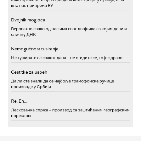
шта нас припрема ЕУ
Dvojnik mog oca
Вероватно свако од нас има свог двојника са којим дели и
сличну ДНК
Nemogućnost tusiranja
Не туширате се сваког дана – не стидите се, то је здраво
Cestitke za uspeh
Да ли сте знали да се најбоље грамофонске ручице
производе у Србији
Re: Eh...
Лесковачка спржа – производ са заштићеним географским
пореклом