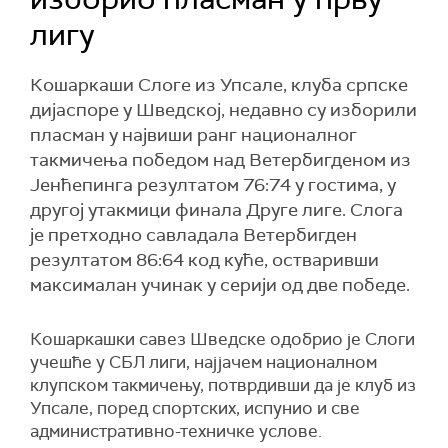
лигу
Кошаркаши Слоге из Упсале, клуба српске
дијаспоре у Шведској, недавно су изборили
пласман у највиши ранг националног
такмичења победом над Ветербигденом из
Јенћепинга резултатом 76:74 у гостима, у
другој утакмици финала Друге лиге. Слога
је претходно савладала Ветербигден
резултатом 86:64 код куће, остваривши
максималан учинак у серији од две победе.
Кошаркaшки савез Шведске одобрио је Слоги
учешће у СБЛ лиги, најјачем националном
клупском такмичењу, потврдивши да је клуб из
Упсале, поред спортских, испунио и све
административно-техничке услове.