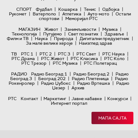
|
|
|
|
СПОРТ
Фудбал
Кошарка
Тенис
Одбојка
|
|
|
|
Рукомет
Ватерполо
Атлетика
Ауто-мото
Остали
|
спортови
Меморијал РТС
|
|
|
МАГАЗИН
Живот
Занимљивости
Музика
|
|
|
|
Технологијa
Путујемо
Свет познатих
Здравље
|
|
|
|
Филм и ТВ
Наука
Природа
Дигитални предузетник
|
За мале велике хероје
Наизглед здрав
|
|
|
|
|
ТВ
РТС 1
РТС 2
РТС 3
РТС Свет
РТС Наука
|
|
|
|
РТС Драма
РТС Живот
РТС Класика
РТС Коло
|
|
РТС Трезор
РТС Музика
РТС Полетарац
|
|
РАДИО
Радио Београд 1
Радио Београд 2
Радио
|
|
|
Београд 3
Београд 202
Радио Плетеница
Радио
|
|
|
Рокенролер
Радио Џубокс
Радио Вртешка
Радио
|
Џезер
Архив
|
|
|
|
РТС
Контакт
Маркетинг
Јавне набавке
Конкурси
Интернет портал
МАПА САЈТА