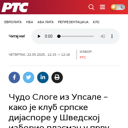
РТС
ЕВРОЛИГА
НБА
АБА ЛИГА
РЕПРЕЗЕНТАЦИЈА
КЛС
Читај ми!
ИЗВОР:
ЧЕТВРТАК, 22.05.2025, 12:15 -> 12:16
РТС
Чудо Слоге из Упсале –
како је клуб српске
дијаспоре у Шведској
изборио пласман у прву