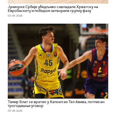
Јуниорке Србије убедљиво савладале Хрватску на
Евробаскету и победом затвориле групну фазу
03. 08. 2026.
Тамир Блат се вратио у Хапоел из Тел Авива, потписан
трогодишњи уговор
03. 08. 2026.