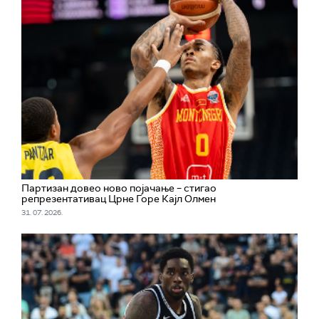
Партизан довео ново појачање – стигао
репрезентативац Црне Горе Кајл Олмен
31. 07. 2026.