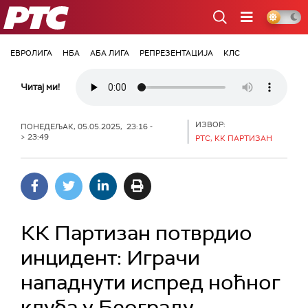
РТС
ЕВРОЛИГА
НБА
АБА ЛИГА
РЕПРЕЗЕНТАЦИЈА
КЛС
Читај ми!
ИЗВОР:
ПОНЕДЕЉАК, 05.05.2025, 23:16 -
> 23:49
РТС, КК ПАРТИЗАН
КК Партизан потврдио
инцидент: Играчи
нападнути испред ноћног
клуба у Београду