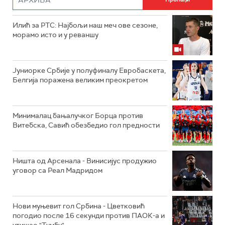
Илић за РТС: Најбољи наш меч ове сезоне,
морамо исто и у реваншу
Јуниорке Србије у полуфиналу Евробаскета,
Белгија поражена великим преокретом
Минималац бањалучког Борца против
Витебска, Савић обезбедио гол предности
Ништа од Арсенала - Винисијус продужио
уговор са Реал Мадридом
Нови муњевит гол Србина - Цветковић
погодио после 16 секунди против ПАОК-а и
утишао "Тумбу"