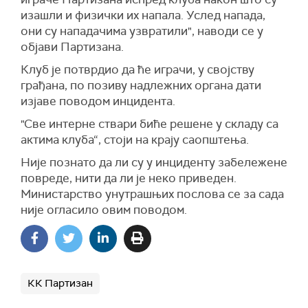
изашли и физички их напала. Услед напада,
они су нападачима узвратили", наводи се у
објави Партизана.
Клуб је потврдио да ће играчи, у својству
грађана, по позиву надлежних органа дати
изјаве поводом инцидента.
"Све интерне ствари биће решене у складу са
актима клуба“, стоји на крају саопштења.
Није познато да ли су у инциденту забележене
повреде, нити да ли је неко приведен.
Министарство унутрашњих послова се за сада
није огласило овим поводом.
КК Партизан