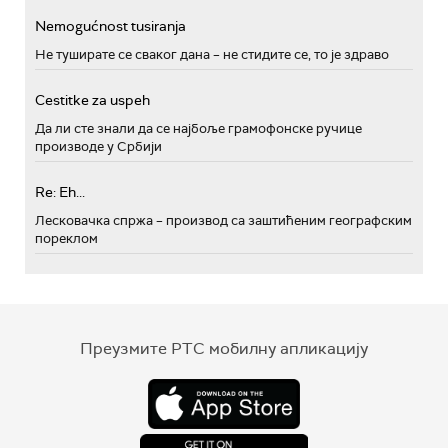
Nemogućnost tusiranja
Не туширате се сваког дана – не стидите се, то је здраво
Cestitke za uspeh
Да ли сте знали да се најбоље грамофонске ручице
производе у Србији
Re: Eh...
Лесковачка спржа – производ са заштићеним географским
пореклом
Преузмите РТС мобилну апликацију