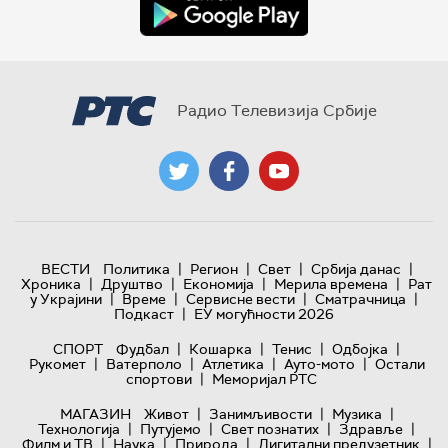
Радио Телевизија Србије
|
|
|
|
ВЕСТИ
Политика
Регион
Свет
Србија данас
|
|
|
|
Хроника
Друштво
Економија
Мерила времена
Рат
|
|
|
|
у Украјини
Време
Сервисне вести
Сматрачница
|
Подкаст
ЕУ могућности 2026
|
|
|
|
СПОРТ
Фудбал
Кошарка
Тенис
Одбојка
|
|
|
|
Рукомет
Ватерполо
Атлетика
Ауто-мото
Остали
|
спортови
Меморијал РТС
|
|
|
МАГАЗИН
Живот
Занимљивости
Музика
|
|
|
|
Технологијa
Путујемо
Свет познатих
Здравље
|
|
|
|
Филм и ТВ
Наука
Природа
Дигитални предузетник