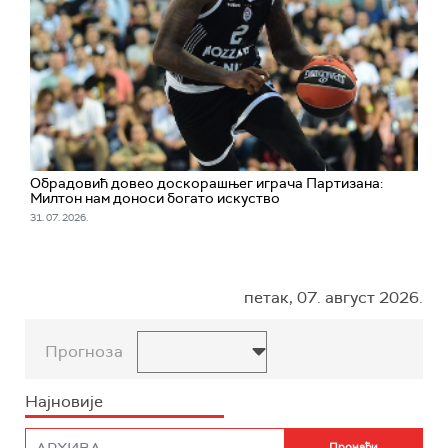
Обрадовић довео доскорашњег играча Партизана:
Милтон нам доноси богато искуство
31. 07. 2026.
петак, 07. август 2026.
Прогноза
Најновије