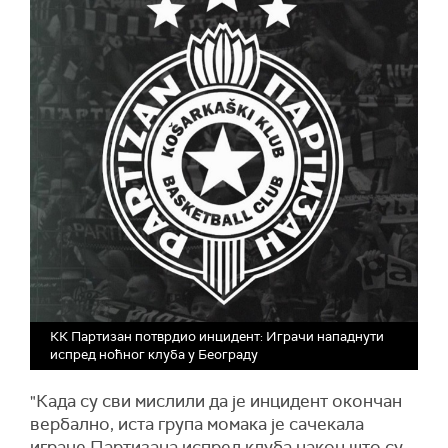
КК Партизан потврдио инцидент: Играчи нападнути
испред ноћног клуба у Београду
"Када су сви мислили да је инцидент окончан
вербално, иста група момака је сачекала
играче Партизана испред клуба након што су