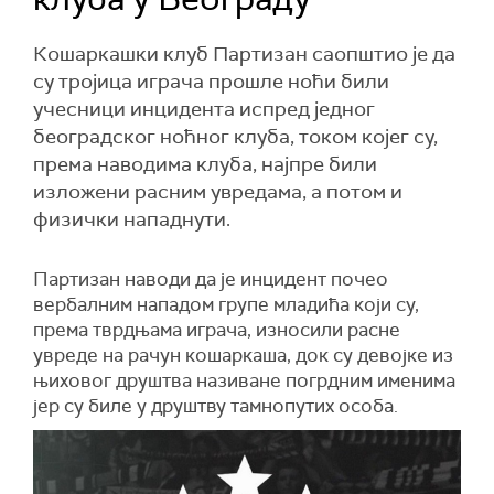
Кошаркашки клуб Партизан саопштио је да
су тројица играча прошле ноћи били
учесници инцидента испред једног
београдског ноћног клуба, током којег су,
према наводима клуба, најпре били
изложени расним увредама, а потом и
физички нападнути.
Партизан наводи да је инцидент почео
вербалним нападом групе младића који су,
према тврдњама играча, износили расне
увреде на рачун кошаркаша, док су девојке из
њиховог друштва називане погрдним именима
јер су биле у друштву тамнопутих особа.