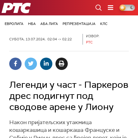
РТС
ЕВРОЛИГА
НБА
АБА ЛИГА
РЕПРЕЗЕНТАЦИЈА
КЛС
ИЗВОР:
СУБОТА, 13.07.2024, 02:04 -> 02:22
РТС
Легенди у част - Паркеров
дрес подигнут под
сводове арене у Лиону
Након пријатељских утакмица
кошаркашица и кошаркаша Француске и
Србије у Лиону, дрес са бројев девет, који је