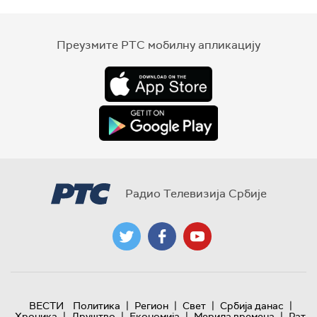
Преузмите РТС мобилну апликацију
Радио Телевизија Србије
|
|
|
|
ВЕСТИ
Политика
Регион
Свет
Србија данас
|
|
|
|
Хроника
Друштво
Економија
Мерила времена
Рат