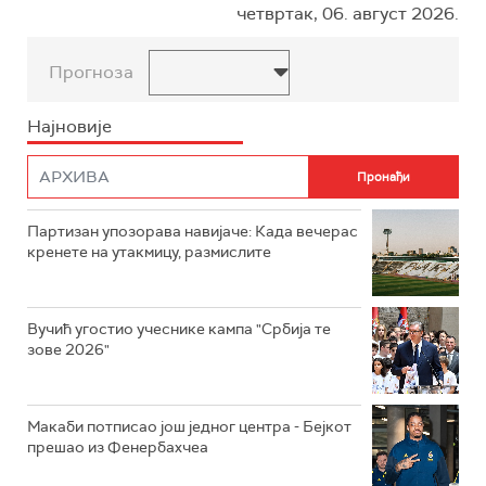
четвртак, 06. август 2026.
Прогноза
Најновије
Партизан упозорава навијаче: Када вечерас
кренете на утакмицу, размислите
Вучић угостио учеснике кампа "Србија те
зове 2026"
Макаби потписао још једног центра - Бејкот
прешао из Фенербахчеа