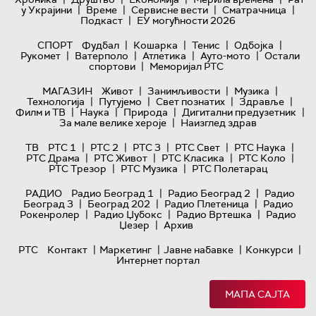
|
|
|
|
у Украјини
Време
Сервисне вести
Сматрачница
|
Подкаст
ЕУ могућности 2026
|
|
|
|
СПОРТ
Фудбал
Кошарка
Тенис
Одбојка
|
|
|
|
Рукомет
Ватерполо
Атлетика
Ауто-мото
Остали
|
спортови
Меморијал РТС
|
|
|
МАГАЗИН
Живот
Занимљивости
Музика
|
|
|
|
Технологијa
Путујемо
Свет познатих
Здравље
|
|
|
|
Филм и ТВ
Наука
Природа
Дигитални предузетник
|
За мале велике хероје
Наизглед здрав
|
|
|
|
|
ТВ
РТС 1
РТС 2
РТС 3
РТС Свет
РТС Наука
|
|
|
|
РТС Драма
РТС Живот
РТС Класика
РТС Коло
|
|
РТС Трезор
РТС Музика
РТС Полетарац
|
|
РАДИО
Радио Београд 1
Радио Београд 2
Радио
|
|
|
Београд 3
Београд 202
Радио Плетеница
Радио
|
|
|
Рокенролер
Радио Џубокс
Радио Вртешка
Радио
|
Џезер
Архив
|
|
|
|
РТС
Контакт
Маркетинг
Јавне набавке
Конкурси
Интернет портал
МАПА САЈТА