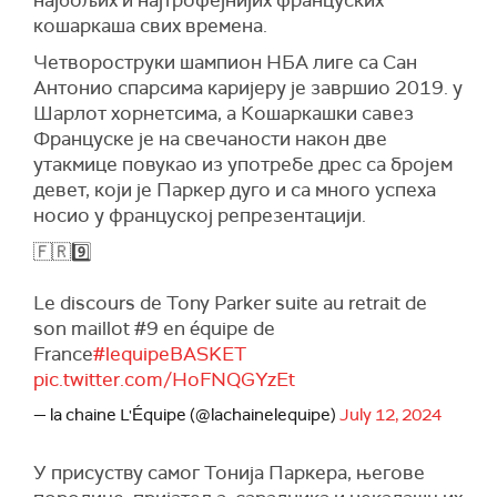
најбољих и најтрофејнијих француских
кошаркаша свих времена.
Четвороструки шампион НБА лиге са Сан
Антонио спарсима каријеру је завршио 2019. у
Шарлот хорнетсима, а Кошаркашки савез
Француске је на свечаности након две
утакмице повукао из употребе дрес са бројем
девет, који је Паркер дуго и са много успеха
носио у француској репрезентацији.
🇫🇷9️⃣
Le discours de Tony Parker suite au retrait de
son maillot #9 en équipe de
France
#lequipeBASKET
pic.twitter.com/HoFNQGYzEt
— la chaine L'Équipe (@lachainelequipe)
July 12, 2024
У присуству самог Тонија Паркера, његове