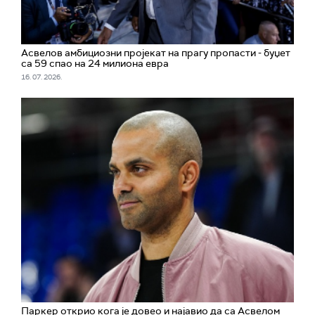
Асвелов амбициозни пројекат на прагу пропасти - буџет
са 59 спао на 24 милиона евра
16. 07. 2026.
Паркер открио кога је довео и најавио да са Асвелом