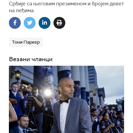
Србије са његовим презименом и бројем девет
на леђима.
Тони Паркер
Везани чланци