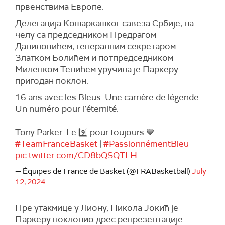
првенствима Европе.
Делегација Кошаркашког савеза Србије, на
челу са председником Предрагом
Даниловићем, генералним секретаром
Златком Болићем и потпредседником
Миленком Тепићем уручила је Паркеру
пригодан поклон.
16 ans avec les Bleus. Une carrière de légende.
Un numéro pour l’éternité.
Tony Parker. Le 9️⃣ pour toujours 💙
#TeamFranceBasket
|
#PassionnémentBleu
pic.twitter.com/CD8bQSQTLH
— Équipes de France de Basket (@FRABasketball)
July
12, 2024
Пре утакмице у Лиону, Никола Јокић је
Паркеру поклонио дрес репрезентације