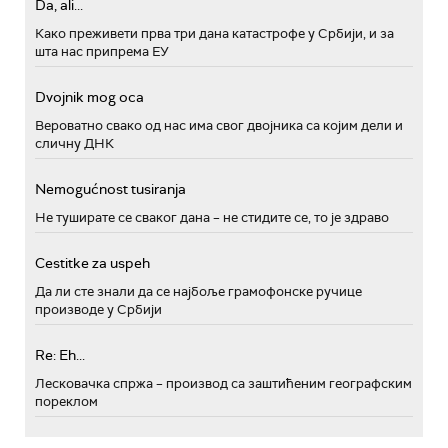
Da, ali...
Како преживети прва три дана катастрофе у Србији, и за
шта нас припрема ЕУ
Dvojnik mog oca
Вероватно свако од нас има свог двојника са којим дели и
сличну ДНК
Nemogućnost tusiranja
Не туширате се сваког дана – не стидите се, то је здраво
Cestitke za uspeh
Да ли сте знали да се најбоље грамофонске ручице
производе у Србији
Re: Eh...
Лесковачка спржа – производ са заштићеним географским
пореклом