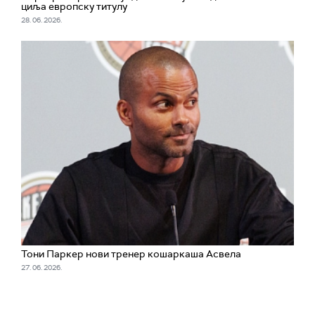
циља европску титулу
28. 06. 2026.
Тони Паркер нови тренер кошаркаша Асвела
27. 06. 2026.