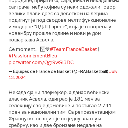
породице, пријатеља, сарадника и некадашњих
саиграча, међу којима су неки одржали говор,
велики плави дрес са деветком на леђима
подигнут је под сводове мултифункционалне
и модерне "ЛДЛЦ арене", која је отворена у
новембру прошле године и нови је дом
кошаркаша Асвела.
Ce moment... 9️⃣💙
#TeamFranceBasket
|
#PassionnémentBleu
pic.twitter.com/Qgr9wSl3DC
— Équipes de France de Basket (@FRABasketball)
July
12, 2024
Некада сјајни плејмејкер, а данас већински
власник Асвела, одиграо је 181 меч за
селекцију своје домовине и постигао 2.741
поен за национални тим. Са репрезентацијом
Француске освојио је по једну златну и
сребрну, као и две бронзане медаље на