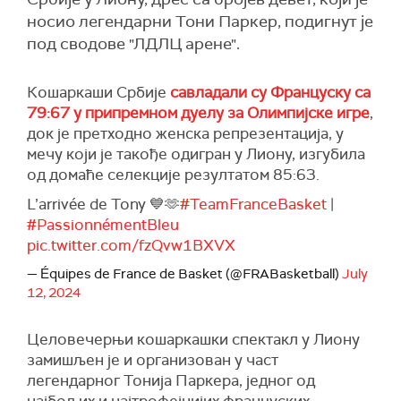
носио легендарни Тони Паркер, подигнут је
под сводове "ЛДЛЦ арене".
Кошаркаши Србије
савладали су Француску са
79:67 у припремном дуелу за Олимпијске игре
,
док је претходно женска репрезентација, у
мечу који је такође одигран у Лиону, изгубила
од домаће селекције резултатом 85:63.
L’arrivée de Tony 💙🫶
#TeamFranceBasket
|
#PassionnémentBleu
pic.twitter.com/fzQvw1BXVX
— Équipes de France de Basket (@FRABasketball)
July
12, 2024
Целовечерњи кошаркашки спектакл у Лиону
замишљен је и организован у част
легендарног Тонија Паркера, једног од