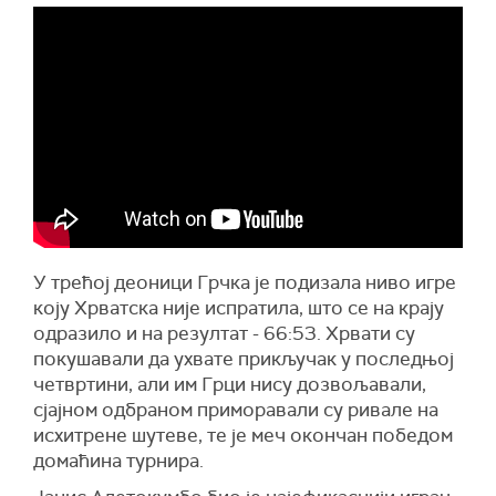
У трећој деоници Грчка је подизала ниво игре
коју Хрватска није испратила, што се на крају
одразило и на резултат - 66:53. Хрвати су
покушавали да ухвате прикључак у последњој
четвртини, али им Грци нису дозвољавали,
сјајном одбраном приморавали су ривале на
исхитрене шутеве, те је меч окончан победом
домаћина турнира.