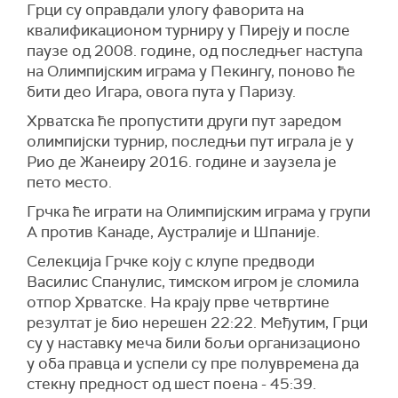
Грци су оправдали улогу фаворита на
квалификационом турниру у Пиреју и после
паузе од 2008. године, од последњег наступа
на Олимпијским играма у Пекингу, поново ће
бити део Игара, овога пута у Паризу.
Хрватска ће пропустити други пут заредом
олимпијски турнир, последњи пут играла је у
Рио де Жанеиру 2016. године и заузела је
пето место.
Грчка ће играти на Олимпијским играма у групи
А против Канаде, Аустралије и Шпаније.
Селекција Грчке коју с клупе предводи
Василис Спанулис, тимском игром је сломила
отпор Хрватске. На крају прве четвртине
резултат је био нерешен 22:22. Међутим, Грци
су у наставку меча били бољи организационо
у оба правца и успели су пре полувремена да
стекну предност од шест поена - 45:39.