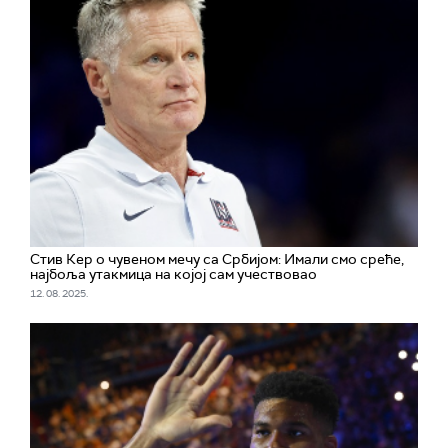
Стив Кер о чувеном мечу са Србијом: Имали смо среће,
најбоља утакмица на којој сам учествовао
12. 08. 2025.