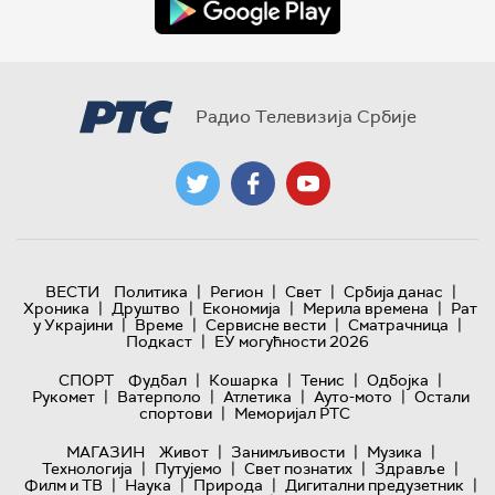
Радио Телевизија Србије
|
|
|
|
ВЕСТИ
Политика
Регион
Свет
Србија данас
|
|
|
|
Хроника
Друштво
Економија
Мерила времена
Рат
|
|
|
|
у Украјини
Време
Сервисне вести
Сматрачница
|
Подкаст
ЕУ могућности 2026
|
|
|
|
СПОРТ
Фудбал
Кошарка
Тенис
Одбојка
|
|
|
|
Рукомет
Ватерполо
Атлетика
Ауто-мото
Остали
|
спортови
Меморијал РТС
|
|
|
МАГАЗИН
Живот
Занимљивости
Музика
|
|
|
|
Технологијa
Путујемо
Свет познатих
Здравље
|
|
|
|
Филм и ТВ
Наука
Природа
Дигитални предузетник