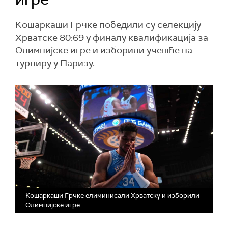
Кошаркаши Грчке победили су селекцију
Хрватске 80:69 у финалу квалификација за
Олимпијске игре и изборили учешће на
турниру у Паризу.
Кошаркаши Грчке елиминисали Хрватску и изборили
Олимпијске игре