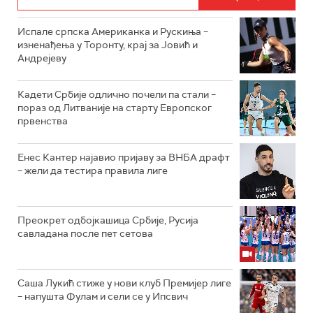
Испале српска Американка и Рускиња –
изненађења у Торонту, крај за Јовић и
Андрејеву
Кадети Србије одлично почели па стали –
пораз од Литваније на старту Европског
првенства
Енес Кантер најавио пријаву за ВНБА драфт
– жели да тестира правила лиге
Преокрет одбојкашица Србије, Русија
савладана после пет сетова
Саша Лукић стиже у нови клуб Премијер лиге
– напушта Фулам и сели се у Ипсвич