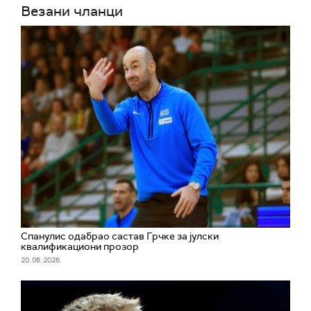
Везани чланци
Спанулис одабрао састав Грчке за јулски
квалификациони прозор
20. 06. 2026.