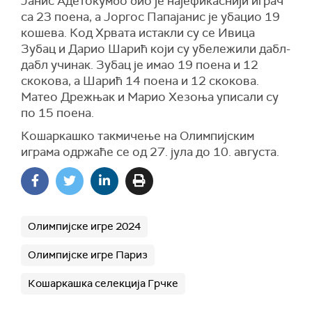
Јанис Адетокумбо био је најефикаснији играч
са 23 поена, а Јоргос Папајанис је убацио 19
кошева. Код Хрвата истакли су се Ивица
Зубац и Дарио Шарић који су убележили дабл-
дабл учинак. Зубац је имао 19 поена и 12
скокова, а Шарић 14 поена и 12 скокова.
Матео Дрежњак и Марио Хезоња уписали су
по 15 поена.
Кошаркашко такмичење на Олимпијским
играма одржаће се од 27. јула до 10. августа.
Олимпијске игре 2024
Олимпијске игре Париз
Кошаркашка селекција Грчке