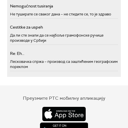
Nemogućnost tusiranja
Не туширате се сваког дана – не стидите се, то је здраво
Cestitke za uspeh
Да ли сте знали да се најбоље грамофонске ручице
производе у Србији
Re: Eh...
Лесковачка спржа – производ са заштићеним географским
пореклом
Преузмите РТС мобилну апликацију