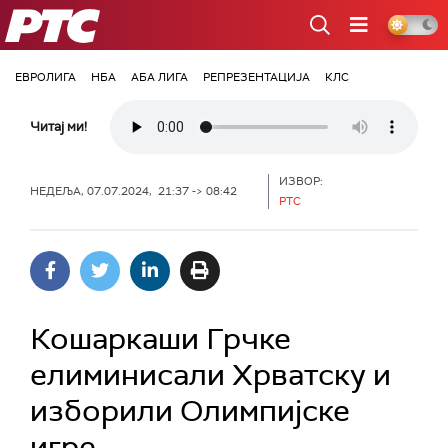
РТС
ЕВРОЛИГА
НБА
АБА ЛИГА
РЕПРЕЗЕНТАЦИЈА
КЛС
Читај ми!
ИЗВОР:
НЕДЕЉА, 07.07.2024, 21:37 -> 08:42
РТС
Кошаркаши Грчке
елиминисали Хрватску и
изборили Олимпијске
игре