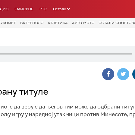
АДИО
ЕМИСИЈЕ
РТС
Остало
РУКОМЕТ
ВАТЕРПОЛО
АТЛЕТИКА
АУТО-МОТО
ОСТАЛИ СПОРТОВ
рану титуле
о је да верује да његов тим може да одбрани титу
бољу игру у наредној утакмици против Минесоте, п