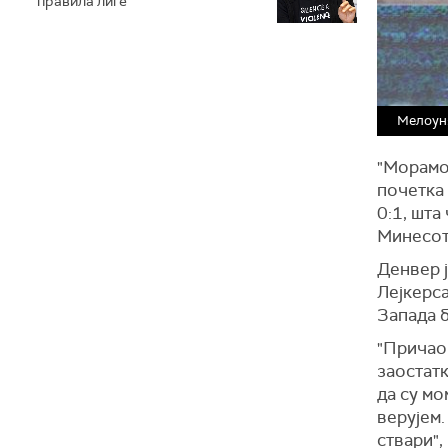
правила лиге
Мелоун:
"Морамо
почетка
0:1, шта
Минесот
Денвер 
Лејкерса
Запада 
"Причао 
заостатк
да су мо
верујем.
ствари",