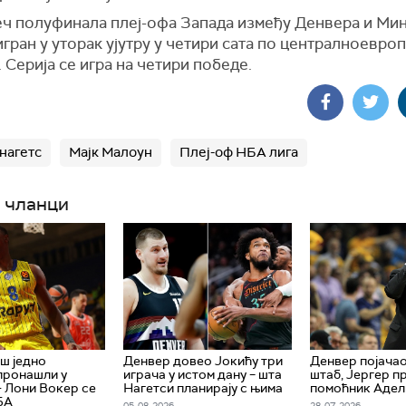
еч полуфинала плеј-офа Запада између Денвера и Ми
гран у уторак ујутру у четири сата по централноевро
 Серија се игра на четири победе.
нагетс
Мајк Малоун
Плеј-оф НБА лига
 чланци
ош једно
Денвер довео Јокићу три
Денвер појачао
пронашли у
играча у истом дану – шта
штаб, Јергер п
- Лони Вокер се
Нагетси планирају с њима
помоћник Адел
БА
05. 08. 2026.
28. 07. 2026.