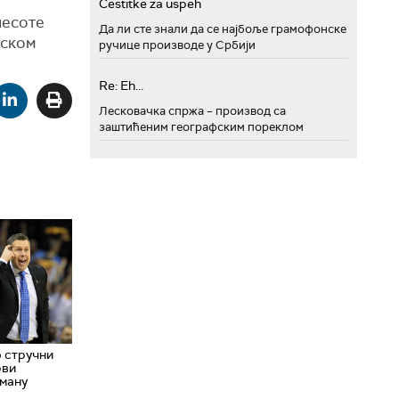
Cestitke za uspeh
несоте
Да ли сте знали да се најбоље грамофонске
пском
ручице производе у Србији
Re: Eh...
Лесковачка спржа – производ са
заштићеним географским пореклом
 стручни
рви
ману