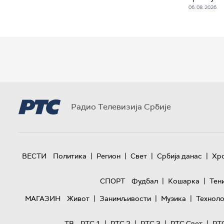
06. 08. 2026.
Радио Телевизија Србије
|
|
|
|
ВЕСТИ
Политика
Регион
Свет
Србија данас
Хр
|
|
СПОРТ
Фудбал
Кошарка
Тен
|
|
|
МАГАЗИН
Живот
Занимљивости
Музика
Техноло
|
|
|
|
ТВ
РТС 1
РТС 2
РТС 3
РТС Свет
РТ