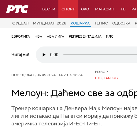
РТС
ВЕСТИ
СПОРТ
OKO
МАГАЗИН
ТВ
Р
ФУДБАЛ
МУНДИЈАЛ 2026
КОШАРКА
ТЕНИС
ОДБОЈКА
ЕВРОЛИГА
НБА
АБА ЛИГА
РЕПРЕЗЕНТАЦИЈА
КЛС
Читај ми!
ИЗВОР:
ПОНЕДЕЉАК, 06.05.2024, 14:29 -> 18:34
РТС, TANJUG
Мелоун: Даћемо све за одб
Тренер кошаркаша Денвера Мајк Мелоун изјави
лиги и истакао да Нагетси морају да прикажу 
америчка телевизија И-Ес-Пи-Ен.