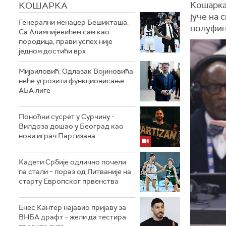
КОШАРКА
Кошарка
јуче на 
Генерални менаџер Бешикташа:
полуфин
Са Алимпијевићем сам као
породица, прави успех није
једном достићи врх
Мијаиловић: Одлазак Војиновића
неће угрозити функционисање
АБА лиге
Поноћни сусрет у Сурчину -
Вилдоза дошао у Београд као
нови играч Партизана
Кадети Србије одлично почели
па стали – пораз од Литваније на
старту Европског првенства
Енес Кантер најавио пријаву за
ВНБА драфт – жели да тестира