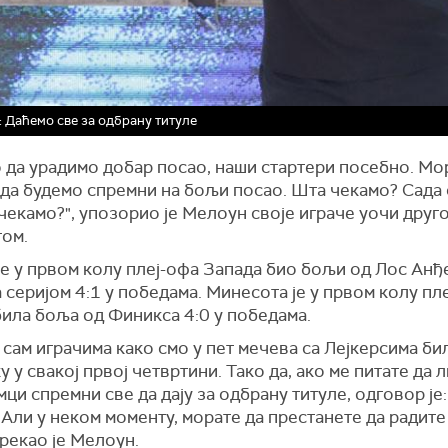
 Даћемо све за одбрану титуле
 да урадимо добар посао, наши стартери посебно. Мо
 да будемо спремни на бољи посао. Шта чекамо? Сада 
 чекамо?", упозорио је Мелоун своје играче уочи друго
ом.
је у првом колу плеј-офа Запада био бољи од Лос Анђ
 серијом 4:1 у победама. Минесота је у првом колу пл
била боља од Финикса 4:0 у победама.
сам играчима како смо у пет мечева са Лејкерсима би
у у свакој првој четвртини. Тако да, ако ме питате да 
мци спремни све да дају за одбрану титуле, одговор је:
 Али у неком моменту, морате да престанете да радите
 рекао је Мелоун.