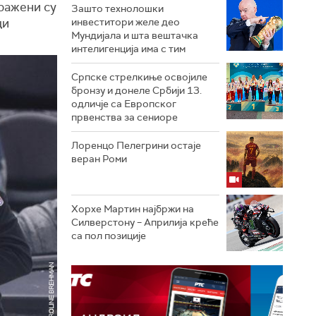
ражени су
Зашто технолошки
ци
инвеститори желе део
Мундијала и шта вештачка
интелигенција има с тим
Српске стрелкиње освојиле
бронзу и донеле Србији 13.
одличје са Европског
првенства за сениоре
Лоренцо Пелегрини остаје
веран Роми
Хорхе Мартин најбржи на
Силверстону – Априлија креће
са пол позиције