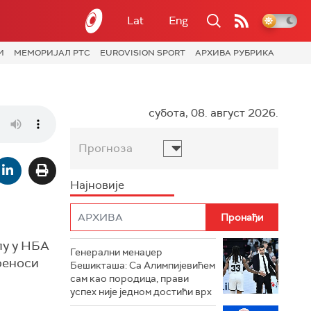
Lat
Eng
И
МЕМОРИЈАЛ РТС
EUROVISION SPORT
АРХИВА РУБРИКА
субота, 08. август 2026.
Прогноза
Најновије
лу у НБА
Генерални менаџер
реноси
Бешикташа: Са Алимпијевићем
сам као породица, прави
успех није једном достићи врх