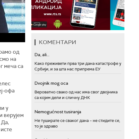
КОМЕНТАРИ
рамо од
Da, ali...
смо на
Како преживети прва три дана катастрофе у
г меча са
Србији, и за шта нас припрема ЕУ
елес
Dvojnik mog oca
еј-офа
Вероватно свако од нас има свог двојника
са којим дели и сличну ДНК
ли у
Nemogućnost tusiranja
ли верујем
Не туширате се сваког дана – не стидите се,
 Да,
то је здраво
 исте