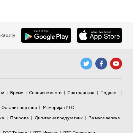
кацију
|
|
|
|
|
ни
Време
Сервисне вести
Сматрачница
Подкаст
|
Остали спортови
Меморијал РТС
|
|
|
ка
Природа
Дигитални предузетник
За мале велике
|
|
|
РТС Трезор
РТС Музика
РТС Полетарац