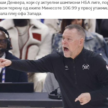
ши Денвера, који су актуелни шампиони НБА лиге, по
свом терену од екипе Минесоте 106:99 у првој утакми
ала плеј-офа Запада.