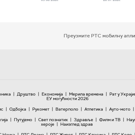
Преузмите РТС мобилну апли
|
|
|
|
оника
Друштво
Економија
Мерила времена
Рат у Украји
ЕУ могућности 2026
|
|
|
|
|
|
ис
Одбојка
Рукомет
Ватерполо
Атлетика
Ауто-мото
|
|
|
|
|
гијa
Путујемо
Свет познатих
Здравље
Филм и ТВ
Нау
|
хероје
Наизглед здрав
|
|
|
|
С Наука
РТС Драма
РТС Живот
РТС Класика
РТС Коло