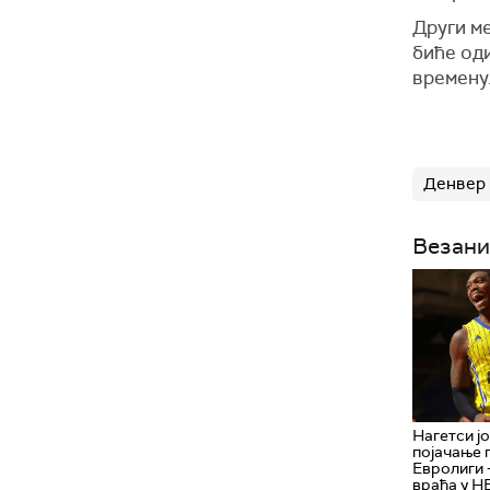
Други м
биће оди
времену.
Денвер 
Везани
Нагетси ј
појачање 
Евролиги 
враћа у Н