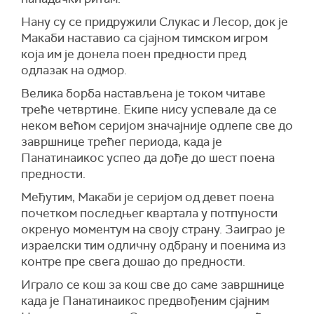
Нану су се придружили Слукас и Лесор, док је
Макаби наставио са сјајном тимском игром
која им је донела поен предности пред
одлазак на одмор.
Велика борба настављена је током читаве
треће четвртине. Екипе нису успевале да се
неком већом серијом значајније одлепе све до
завршнице трећег периода, када је
Панатинаикос успео да дође до шест поена
предности.
Међутим, Макаби је серијом од девет поена
почетком последњег квартала у потпуности
окренуо моментум на своју страну. Заиграо је
израелски тим одличну одбрану и поенима из
контре пре свега дошао до предности.
Играло се кош за кош све до саме завршнице
када је Панатинаикос предвођеним сјајним