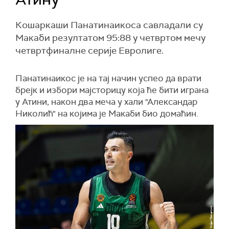
Кошаркаши Панатинаикоса савладали су
Макаби резултатом 95:88 у четвртом мечу
четвртфиналне серије Евролиге.
Панатинаикос је на тај начин успео да врати
брејк и избори мајсторицу која ће бити играна
у Атини, након два меча у хали "Александар
Николић" на којима је Макаби био домаћин.