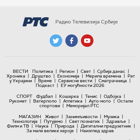
Радио Телевизија Србије
|
|
|
|
ВЕСТИ
Политика
Регион
Свет
Србија данас
|
|
|
|
Хроника
Друштво
Економија
Мерила времена
Рат
|
|
|
|
у Украјини
Време
Сервисне вести
Сматрачница
|
Подкаст
ЕУ могућности 2026
|
|
|
|
СПОРТ
Фудбал
Кошарка
Тенис
Одбојка
|
|
|
|
Рукомет
Ватерполо
Атлетика
Ауто-мото
Остали
|
спортови
Меморијал РТС
|
|
|
МАГАЗИН
Живот
Занимљивости
Музика
|
|
|
|
Технологијa
Путујемо
Свет познатих
Здравље
|
|
|
|
Филм и ТВ
Наука
Природа
Дигитални предузетник
|
За мале велике хероје
Наизглед здрав