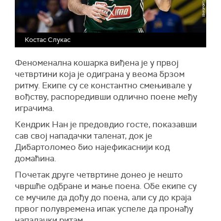
Костас Слукас
Феноменална кошарка виђена је у првој
четвртини која је одиграна у веома брзом
ритму. Екипе су се константно смењивале у
вођству, распоредивши одлично поене међу
играчима.
Кендрик Нан је предовдио госте, показавши
сав свој нападачки таленат, док је
Дибартоломео био најефикаснији код
домаћина.
Почетак друге четвртине донео је нешто
чвршће одбране и мање поена. Обе екипе су
се мучиле да дођу до поена, али су до краја
првог полувремена ипак успеле да пронађу
нападачки ритам.