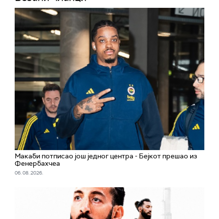
Макаби потписао још једног центра - Бејкот прешао из
Фенербахчеа
06. 08. 2026.