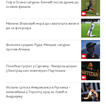
Гоф и Осака сигурне, Бенчић после драме до
осмине финала
Мекени: Влаховић мора да схвати шта жели и
да се фокусира
Фонсека срушио Руда, Меншик сигуран
против Атмана
Поноћни сусрет у Сурчину - Вилдоза дошао
у Београд као нови играч Партизана
Испале српска Американка и Рускиња –
изненађења у Торонту, крај за Јовић и
Андрејеву