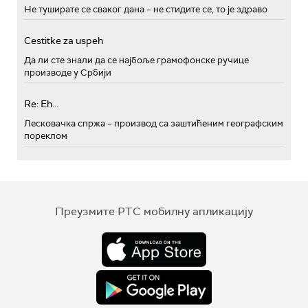
Не туширате се сваког дана – не стидите се, то је здраво
Cestitke za uspeh
Да ли сте знали да се најбоље грамофонске ручице
производе у Србији
Re: Eh...
Лесковачка спржа – производ са заштићеним географским
пореклом
Преузмите РТС мобилну апликацију