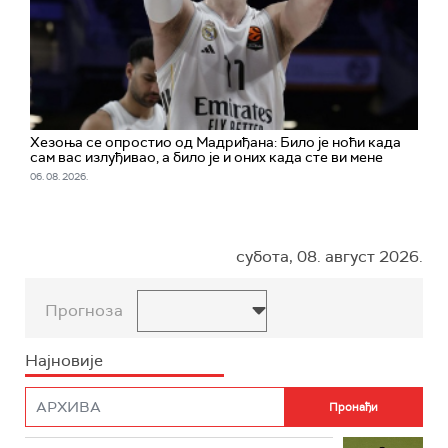
Хезоња се опростио од Мадриђана: Било је ноћи када
сам вас излуђивао, а било је и оних када сте ви мене
06. 08. 2026.
субота, 08. август 2026.
Прогноза
Најновије