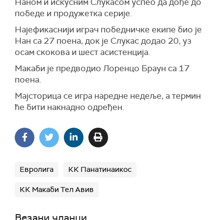
Наном и искусним Слукасом успео да дође до
победе и продужетка серије.
Најефикаснији играч победничке екипе био је
Нан са 27 поена, док је Слукас додао 20, уз
осам скокова и шест асистенција.
Макаби је предводио Лоренцо Браун са 17
поена.
Мајсторица се игра наредне недеље, а термин
ће бити накнадно одређен.
Евролига
КК Панатинаикос
КК Макаби Тел Авив
Везани чланци