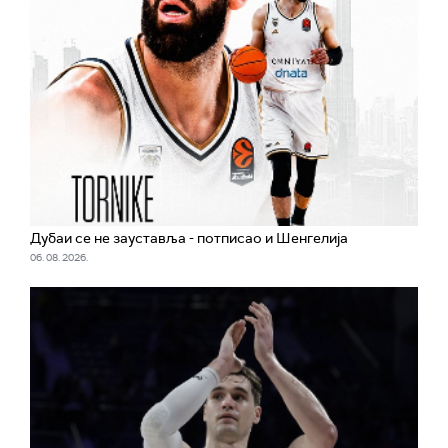
Дубаи се не зауставља - потписао и Шенгелија
06. 08. 2026.