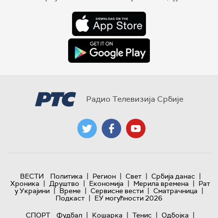
Радио Телевизија Србије
|
|
|
|
ВЕСТИ
Политика
Регион
Свет
Србија данас
|
|
|
|
Хроника
Друштво
Економија
Мерила времена
Рат
|
|
|
|
у Украјини
Време
Сервисне вести
Сматрачница
|
Подкаст
ЕУ могућности 2026
|
|
|
|
СПОРТ
Фудбал
Кошарка
Тенис
Одбојка