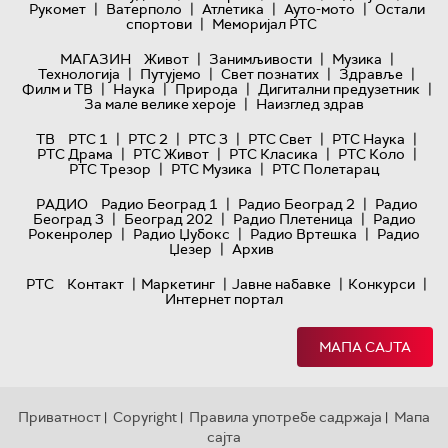
|
|
|
|
Рукомет
Ватерполо
Атлетика
Ауто-мото
Остали
|
спортови
Меморијал РТС
|
|
|
МАГАЗИН
Живот
Занимљивости
Музика
|
|
|
|
Технологијa
Путујемо
Свет познатих
Здравље
|
|
|
|
Филм и ТВ
Наука
Природа
Дигитални предузетник
|
За мале велике хероје
Наизглед здрав
|
|
|
|
|
ТВ
РТС 1
РТС 2
РТС 3
РТС Свет
РТС Наука
|
|
|
|
РТС Драма
РТС Живот
РТС Класика
РТС Коло
|
|
РТС Трезор
РТС Музика
РТС Полетарац
|
|
РАДИО
Радио Београд 1
Радио Београд 2
Радио
|
|
|
Београд 3
Београд 202
Радио Плетеница
Радио
|
|
|
Рокенролер
Радио Џубокс
Радио Вртешка
Радио
|
Џезер
Архив
|
|
|
|
РТС
Контакт
Маркетинг
Јавне набавке
Конкурси
Интернет портал
МАПА САЈТА
Приватност
Copyright
Правила употребе садржаја
Мапа
|
|
|
сајта