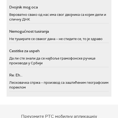
Dvojnik mog oca
Вероватно свако од нас има свог двојника са којим дели и
сличну ДНК
Nemogućnost tusiranja
Не туширате се сваког дана – не стидите се, то је здраво
Cestitke za uspeh
Да ли сте знали да се најбоље грамофонске ручице
производе у Србији
Re: Eh...
Лесковачка спржа – производ са заштићеним географским
пореклом
Преузмите РТС мобилну апликацију