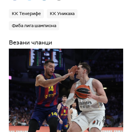
КК Тенерифе
КК Уникаха
Фиба лига шампиона
Везани чланци