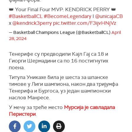
👑 Your Final Four MVP: KENDRICK PERRY 👑
#BasketballCL
#BecomeLegendary
I
@unicajaCB
x
@kendrick3perry
pic.twitter.com/F3ijvHNjVz
— Basketball Champions League (@BasketballCL)
April
28, 2024
Тенерифе су предводили Кајл Гај са 18 и
Гиорги Шермадини са по 16 постигнутих
поена.
Титула Уникахе била је шеста за шпанске
тимове у Лиги шампиона, након два тријумфа
Тенерифа и Бургоса, уз један шампионски
наслов Манресе.
У мечу за треће место
Мурсија је савладала
Перистери
.