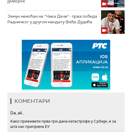
јуниорке
Земун немоћан на "Чика Дачи" - прва победа
Радничког у другом мандату Феђе Дудића
КОМЕНТАРИ
Da, ali...
Како преживети прва три дана катастрофе у Србији, и за
шта нас припрема ЕУ