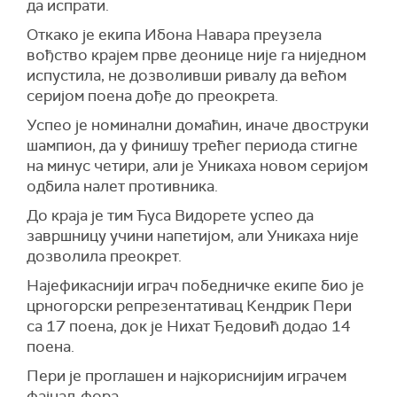
да испрати.
Откако је екипа Ибона Навара преузела
вођство крајем прве деонице није га ниједном
испустила, не дозволивши ривалу да већом
серијом поена дође до преокрета.
Успео је номинални домаћин, иначе двоструки
шампион, да у финишу трећег периода стигне
на минус четири, али је Уникаха новом серијом
одбила налет противника.
До краја је тим Ћуса Видорете успео да
завршницу учини напетијом, али Уникаха није
дозволила преокрет.
Најефикаснији играч победничке екипе био је
црногорски репрезентативац Кендрик Пери
са 17 поена, док је Нихат Ђедовић додао 14
поена.
Пери је проглашен и најкориснијим играчем
фајнал-фора.