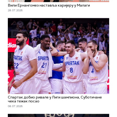
Вили Ернангомез наставља каријеру у Малаги
28. 07. 2026.
Спартак добио ривале у Лиги шампиона, Суботичане
чека тежак посао
08. 07. 2026.