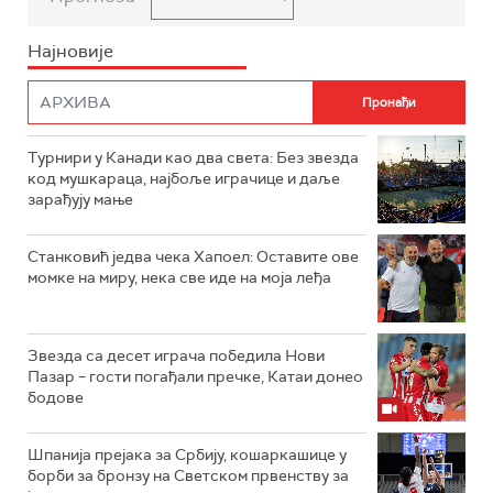
Најновије
Турнири у Канади као два света: Без звезда
код мушкараца, најбоље играчице и даље
зарађују мање
Станковић једва чека Хапоел: Оставите ове
момке на миру, нека све иде на моја леђа
Звезда са десет играча победила Нови
Пазар – гости погађали пречке, Катаи донео
бодове
Шпанија прејакa за Србију, кошаркашице у
борби за бронзу на Светском првенству за