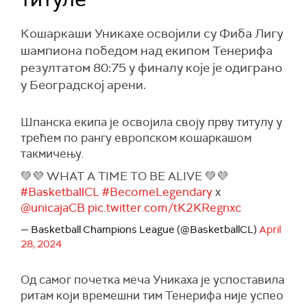
Кошаркаши Уникахе освојили су Фиба Лигу
шампиона победом над екипом Тенерифа
резултатом 80:75 у финалу које је одиграно
у Београдској арени.
Шпанска екипа је освојила своју прву титулу у
трећем по рангу европском кошаркашом
такмичењу.
💚💜 WHAT A TIME TO BE ALIVE 💚💜
#BasketballCL
#BecomeLegendary
x
@unicajaCB
pic.twitter.com/tK2KRegnxc
— Basketball Champions League (@BasketballCL)
April
28, 2024
Од самог почетка меча Уникаха је успоставила
ритам који времешни тим Тенерифа није успео