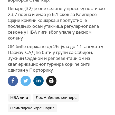
вориорса Стив Кер.
Ленард (32) је ове сезоне у просеку постизао
23,7 поена и имао је 6,1 скок за Клиперсе.
Сјајни крилни кошаркаш пропустио је
последњих осам утакмица регуларног дела
сезоне у НБА лиги због упале у десном
колену.
ОИ биће одржане од 26. јула до 11. августа у
Паризу. САД ће бити у групи са Србијом,
Јужним Суданом и репрезентацијом из
квалификационог турнира који ће бити
одигран у Порторику.
НБА лига
Лос Анђелес клиперс
Олимпијске игре Париз