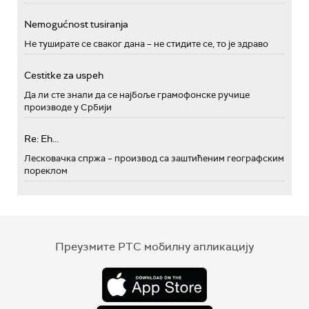
Nemogućnost tusiranja
Не туширате се сваког дана – не стидите се, то је здраво
Cestitke za uspeh
Да ли сте знали да се најбоље грамофонске ручице
производе у Србији
Re: Eh...
Лесковачка спржа – производ са заштићеним географским
пореклом
Преузмите РТС мобилну апликацију