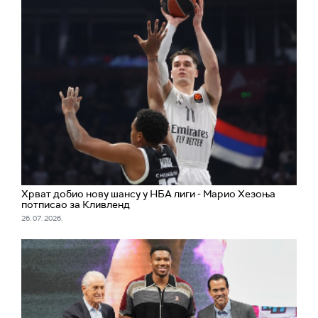
Хрват добио нову шансу у НБА лиги - Марио Хезоња
потписао за Кливленд
26. 07. 2026.