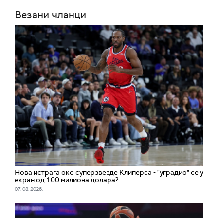
Везани чланци
Нова истрага око суперзвезде Клиперса - "уградио" се у
екран од 100 милиона долара?
07. 08. 2026.