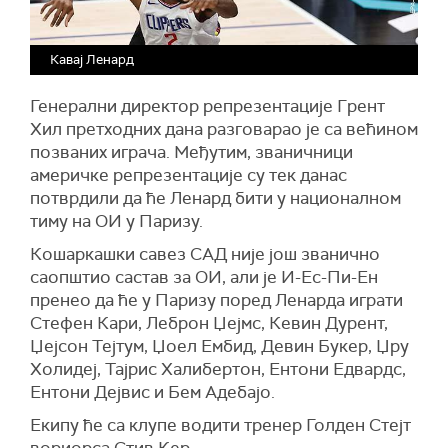
Кавај Ленард
Генерални директор репрезентације Грент
Хил претходних дана разговарао је са већином
позваних играча. Међутим, званичници
америчке репрезентације су тек данас
потврдили да ће Ленард бити у националном
тиму на ОИ у Паризу.
Кошаркашки савез САД није још званично
саопштио састав за ОИ, али је И-Ес-Пи-Ен
пренео да ће у Паризу поред Ленарда играти
Стефен Кари, Леброн Џејмс, Кевин Дурент,
Џејсон Тејтум, Џоел Ембид, Девин Букер, Џру
Холидеј, Тајрис Халибертон, Ентони Едвардс,
Ентони Дејвис и Бем Адебајо.
Екипу ће са клупе водити тренер Голден Стејт