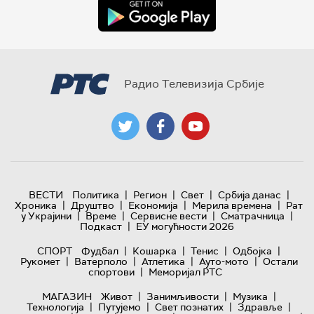
Радио Телевизија Србије
|
|
|
|
ВЕСТИ
Политика
Регион
Свет
Србија данас
|
|
|
|
Хроника
Друштво
Економија
Мерила времена
Рат
|
|
|
|
у Украјини
Време
Сервисне вести
Сматрачница
|
Подкаст
ЕУ могућности 2026
|
|
|
|
СПОРТ
Фудбал
Кошарка
Тенис
Одбојка
|
|
|
|
Рукомет
Ватерполо
Атлетика
Ауто-мото
Остали
|
спортови
Меморијал РТС
|
|
|
МАГАЗИН
Живот
Занимљивости
Музика
|
|
|
|
Технологијa
Путујемо
Свет познатих
Здравље