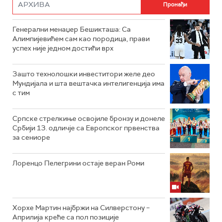
Генерални менаџер Бешикташа: Са
Алимпијевићем сам као породица, прави
успех није једном достићи врх
Зашто технолошки инвеститори желе део
Мундијала и шта вештачка интелигенција има
с тим
Српске стрелкиње освојиле бронзу и донеле
Србији 13. одличје са Европског првенства
за сениоре
Лоренцо Пелегрини остаје веран Роми
Хорхе Мартин најбржи на Силверстону –
Априлија креће са пол позиције