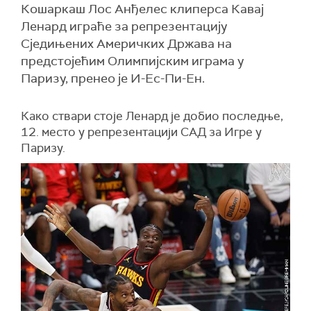
Кошаркаш Лос Анђелес клиперса Кавај
Ленард играће за репрезентацију
Сједињених Америчких Држава на
предстојећим Олимпијским играма у
Паризу, пренео је И-Ес-Пи-Ен.
Како ствари стоје Ленард је добио последње,
12. место у репрезентацији САД за Игре у
Паризу.