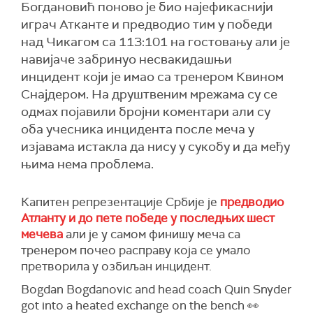
Богдановић поново је био најефикаснији
играч Атканте и предводио тим у победи
над Чикагом са 113:101 на гостовању али је
навијаче забринуо несвакидашњи
инцидент који је имао са тренером Квином
Снајдером. На друштвеним мрежама су се
одмах појавили бројни коментари али су
оба учесника инцидента после меча у
изјавама истакла да нису у сукобу и да међу
њима нема проблема.
Капитен репрезентације Србије је
предводио
Атланту и до пете победе у последњих шест
мечева
али је у самом финишу меча са
тренером почео расправу која се умало
претворила у озбиљан инцидент.
Bogdan Bogdanovic and head coach Quin Snyder
got into a heated exchange on the bench 👀