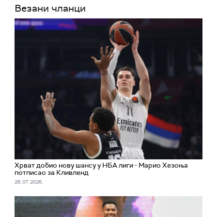
Везани чланци
Хрват добио нову шансу у НБА лиги - Марио Хезоња
потписао за Кливленд
26. 07. 2026.