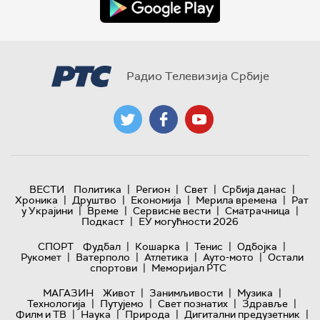
Радио Телевизија Србије
|
|
|
|
ВЕСТИ
Политика
Регион
Свет
Србија данас
|
|
|
|
Хроника
Друштво
Економија
Мерила времена
Рат
|
|
|
|
у Украјини
Време
Сервисне вести
Сматрачница
|
Подкаст
ЕУ могућности 2026
|
|
|
|
СПОРТ
Фудбал
Кошарка
Тенис
Одбојка
|
|
|
|
Рукомет
Ватерполо
Атлетика
Ауто-мото
Остали
|
спортови
Меморијал РТС
|
|
|
МАГАЗИН
Живот
Занимљивости
Музика
|
|
|
|
Технологијa
Путујемо
Свет познатих
Здравље
|
|
|
|
Филм и ТВ
Наука
Природа
Дигитални предузетник