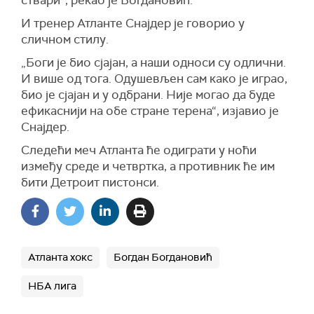
ствари“, рекао је Богдановић.
И тренер Атланте
Снајдер
је говорио у
сличном
стилу
.
„Боги је био сјајан, а наши односи су одлични.
И више од тога. Одушевљен сам како је играо,
био је сјајан и у одбрани. Није могао да буде
ефикаснији на обе стране терена“, изјавио је
Снајдер.
Следећи меч Атланта ће одиграти у ноћи
између среде и четвртка, а противник ће им
бити Детроит пистонси.
Атланта хокс
Богдан Богдановић
НБА лига