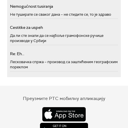
Nemogućnost tusiranja
Не туширате се сваког дана – не стидите се, то је здраво
Cestitke za uspeh
Да ли сте знали да се најбоље грамофонске ручице
производе у Србији
Re: Eh...
Лесковачка спржа – производ са заштићеним географским
пореклом
Преузмите РТС мобилну апликацију