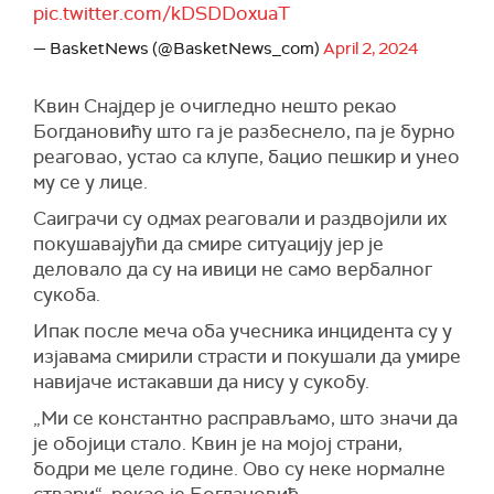
pic.twitter.com/kDSDDoxuaT
— BasketNews (@BasketNews_com)
April 2, 2024
Квин
Снајдер је очигледно нешто рекао
Богдановић
у
што
га
је разбеснело, па је
бурно
реаговао, устао са клупе, бацио пешкир
и
унео
му се у лице.
Саиграчи су одмах реаговали и раздвојили их
покушавајући да смире ситуацију јер је
деловало да су на ивици не само вербалног
сукоба.
Ипак после меча оба учесника инцидента су у
изјавама смирили страсти и покушали да умире
навијаче истакавши да нису у сукобу.
„Ми се константно расправљамо, што значи да
је обојици стало. Квин је на мојој страни,
бодри ме целе године. Ово су неке нормалне