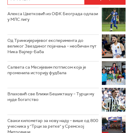
Алекса Цветковић из ОФК Београда одлази
у МЛС лигу
Од Тринкијеријевог експеримента до
великог Звездиног појачања – необичан пут
Ника Вајлер-Баба
Салвета са Месијевим потписом која је
променила историју фудбала
Влаховић све ближи Бешикташу – Турци му
нуде богатство
Сваки километар за нову наду – више од 800
учесника у "Трци за ретке" у Сремској
Митровици