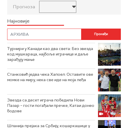
Прогноза
Најновије
Турнири у Канади као два света: Без звезда
код мушкараца, најбоље играчице и даље
зарађују мање
Станковић једва чека Хапоел: Оставите ове
момке на миру, нека све иде на моја леђа
Звезда са десет играча победила Нови
Пазар – гости погађали пречке, Катаи донео
бодове
Шпанија прејакa за Србију, кошаркашице у