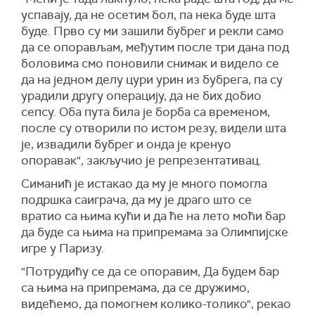
успавају, да не осетим бол, па нека буде шта
буде. Прво су ми зашили бубрег и рекли само
да се опорављам, међутим после три дана под
боловима смо поновили снимак и видело се
да на једном делу цури урин из бубрега, па су
урадили другу операцију, да не бих добио
сепсу. Оба пута била је борба са временом,
после су отворили по истом резу, видели шта
је, извадили бубрег и онда је кренуо
опоравак", закључио је репрезентативац.
Симанић је истакао да му је много помогла
подршка саиграча, да му је драго што се
вратио са њима кући и да ће на лето моћи бар
да буде са њима на припремама за Олимпијске
игре у Паризу.
"Потрудићу се да се опоравим, Да будем бар
са њима на припремама, да се дружимо,
видећемо, да помогнем колико-толико", рекао