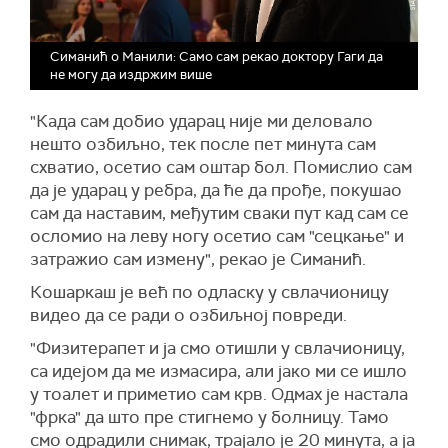
Симанић о Манили: Само сам рекао доктору Гаги да
не могу да издржим више
"Када сам добио ударац није ми деловало
нешто озбиљно, тек после пет минута сам
схватио, осетио сам оштар бол. Помислио сам
да је ударац у ребра, да ће да прође, покушао
сам да наставим, међутим сваки пут кад сам се
осломио на леву ногу осетио сам "сецкање" и
затражио сам измену", рекао је Симанић.
Кошаркаш је већ по одласку у свлачионицу
видео да се ради о озбиљној повреди.
"Физитерапет и ја смо отишли у свлачионицу,
са идејом да ме измасира, али јако ми се ишло
у тоалет и приметио сам крв. Одмах је настала
"фрка" да што пре стигнемо у болницу. Тамо
смо одрадили снимак, трајало је 20 минута, а ја