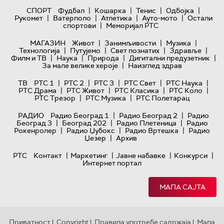
|
|
|
|
СПОРТ
Фудбал
Кошарка
Тенис
Одбојка
|
|
|
|
Рукомет
Ватерполо
Атлетика
Ауто-мото
Остали
|
спортови
Меморијал РТС
|
|
|
МАГАЗИН
Живот
Занимљивости
Музика
|
|
|
|
Технологијa
Путујемо
Свет познатих
Здравље
|
|
|
|
Филм и ТВ
Наука
Природа
Дигитални предузетник
|
За мале велике хероје
Наизглед здрав
|
|
|
|
|
ТВ
РТС 1
РТС 2
РТС 3
РТС Свет
РТС Наука
|
|
|
|
РТС Драма
РТС Живот
РТС Класика
РТС Коло
|
|
РТС Трезор
РТС Музика
РТС Полетарац
|
|
РАДИО
Радио Београд 1
Радио Београд 2
Радио
|
|
|
Београд 3
Београд 202
Радио Плетеница
Радио
|
|
|
Рокенролер
Радио Џубокс
Радио Вртешка
Радио
|
Џезер
Архив
|
|
|
|
РТС
Контакт
Маркетинг
Јавне набавке
Конкурси
Интернет портал
МАПА САЈТА
Приватност
Copyright
Правила употребе садржаја
Мапа
|
|
|