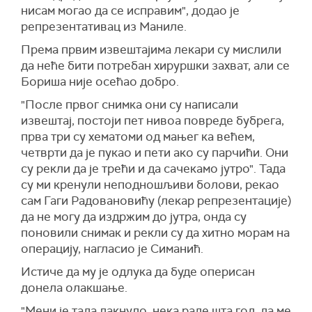
нисам могао да се исправим", додао је
репрезентативац из Маниле.
Према првим извештајима лекари су мислили
да неће бити потребан хируршки захват, али се
Бориша није осећао добро.
"После првог снимка они су написали
извештај, постоји пет нивоа повреде бубрега,
прва три су хематоми од мањег ка већем,
четврти да је пукао и пети ако су парчићи. Они
су рекли да је трећи и да сачекамо јутро". Тада
су ми кренули неподношљиви болови, рекао
сам Гаги Радовановићу (лекар репрезентације)
да не могу да издржим до јутра, онда су
поновили снимак и рекли су да хитно морам на
операцију, нагласио је Симанић.
Истиче да му је одлука да буде оперисан
донела олакшање.
"Мени је тада лакнуло, нека раде шта год, да ме