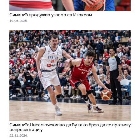
Симанић продужио уговор са Игокеом
19. 06. 2025.
Симанић: Нисам очекивао да ћу тако брзо да се вратим у
репрезентацију
22. 11. 2024.