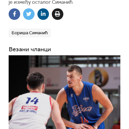
је између осталог Симанић.
Бориша Симанић
Везани чланци