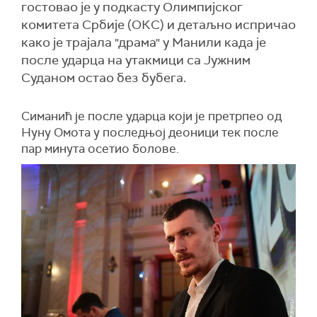
гостовао је у подкасту Олимпијског
комитета Србије (ОКС) и детаљно испричао
како је трајала "драма" у Манили када је
после ударца на утакмици са Јужним
Суданом остао без бубега.
Симанић је после ударца који је претрпео од
Нуну Омота у последњој деоници тек после
пар минута осетио болове.