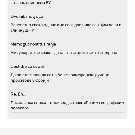
шта нас припрема ЕУ
Dvojnik mog oca
Вероватно свако од нас има свог двојника са којим дели и
сличну ДНК
Nemogućnost tusiranja
Не туширате се сваког дана – не стидите се, то је здраво
Cestitke za uspeh
Да ли сте знали да се најбоље грамофонске ручице
производе у Србији
Re: Eh...
Лесковачка спржа – производ са заштићеним географским
пореклом