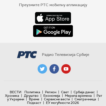
Преузмите РТС мобилну апликацију
Радио Телевизија Србије
|
|
|
|
ВЕСТИ
Политика
Регион
Свет
Србија данас
|
|
|
|
Хроника
Друштво
Економија
Мерила времена
Рат
|
|
|
|
у Украјини
Време
Сервисне вести
Сматрачница
|
Подкаст
ЕУ могућности 2026