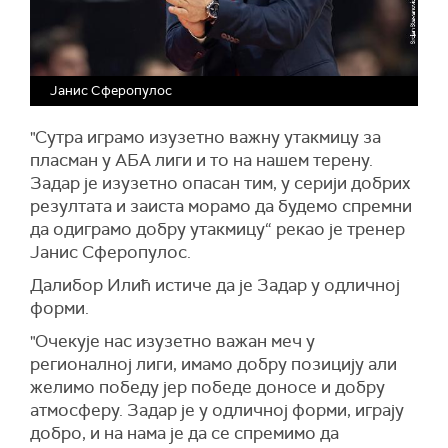
Јанис Сферопулос
"Сутра играмо изузетно важну утакмицу за
пласман у АБА лиги и то на нашем терену.
Задар је изузетно опасан тим, у серији добрих
резултата и заиста морамо да будемо спремни
да одиграмо добру утакмицу“ рекао је тренер
Јанис Сферопулос.
Далибор Илић истиче да је Задар у одличној
форми.
"Очекује нас изузетно важан меч у
регионалној лиги, имамо добру позицију али
желимо победу јер победе доносе и добру
атмосферу. Задар је у одличној форми, играју
добро, и на нама је да се спремимо да