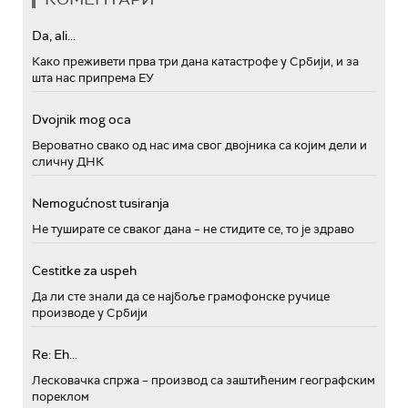
Da, ali...
Како преживети прва три дана катастрофе у Србији, и за
шта нас припрема ЕУ
Dvojnik mog oca
Вероватно свако од нас има свог двојника са којим дели и
сличну ДНК
Nemogućnost tusiranja
Не туширате се сваког дана – не стидите се, то је здраво
Cestitke za uspeh
Да ли сте знали да се најбоље грамофонске ручице
производе у Србији
Re: Eh...
Лесковачка спржа – производ са заштићеним географским
пореклом