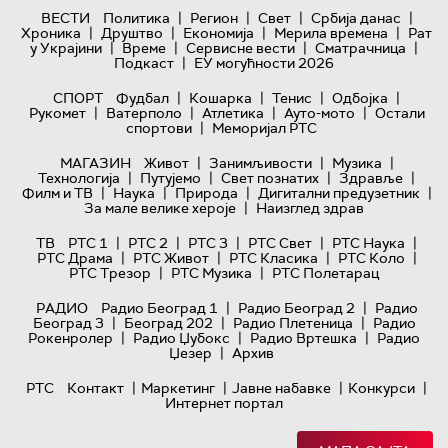
|
|
|
|
ВЕСТИ
Политика
Регион
Свет
Србија данас
|
|
|
|
Хроника
Друштво
Економија
Мерила времена
Рат
|
|
|
|
у Украјини
Време
Сервисне вести
Сматрачница
|
Подкаст
ЕУ могућности 2026
|
|
|
|
СПОРТ
Фудбал
Кошарка
Тенис
Одбојка
|
|
|
|
Рукомет
Ватерполо
Атлетика
Ауто-мото
Остали
|
спортови
Меморијал РТС
|
|
|
МАГАЗИН
Живот
Занимљивости
Музика
|
|
|
|
Технологијa
Путујемо
Свет познатих
Здравље
|
|
|
|
Филм и ТВ
Наука
Природа
Дигитални предузетник
|
За мале велике хероје
Наизглед здрав
|
|
|
|
|
ТВ
РТС 1
РТС 2
РТС 3
РТС Свет
РТС Наука
|
|
|
|
РТС Драма
РТС Живот
РТС Класика
РТС Коло
|
|
РТС Трезор
РТС Музика
РТС Полетарац
|
|
РАДИО
Радио Београд 1
Радио Београд 2
Радио
|
|
|
Београд 3
Београд 202
Радио Плетеница
Радио
|
|
|
Рокенролер
Радио Џубокс
Радио Вртешка
Радио
|
Џезер
Архив
|
|
|
|
РТС
Контакт
Маркетинг
Јавне набавке
Конкурси
Интернет портал