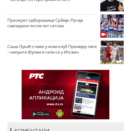
Преокрет одбојкашица Србије, Русија
савладана после пет сетова
Саша Лукић стиже у нови клуб Премијер лиге
– напушта Фулам и сели се у Ипсвич
КОМЕНТАРИ