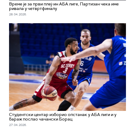
Време је за први плеј-ин АБА лиге, Партизан чека име
ривала у четвртфиналу
28. 04. 2026.
Студентски центар изборио опстанак у АБА лиги и у
бараж послао чачански Борац
27. 04. 2026.