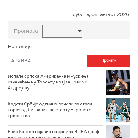
субота, 08. август 2026.
Прогноза
Најновије
Испале српска Американка и Рускиња –
изненађења у Торонту, крај за Јовић и
Андрејеву
Кадети Србије одлично почели па стали –
пораз од Литваније на старту Европског
првенства
Енес Кантер најавио пријаву за ВНБА драфт
– жели да тестира правила лиге