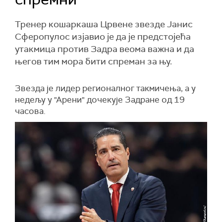
Тренер кошаркаша Црвене звезде Јанис
Сферопулос изјавио је да је предстојећа
утакмица против Задра веома важна и да
његов тим мора бити спреман за њу.
Звезда је лидер регионалног такмичења, а у
недељу у "Арени" дочекује Задране од 19
часова.