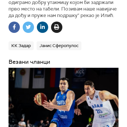
одиграмо добру утакмицу којом би задржали
прво место на табели. Позивам наше навијаче
да дођу и пруже нам подршку“ рекао је Илић.
КК Задар
Јанис Сферопулос
Везани чланци