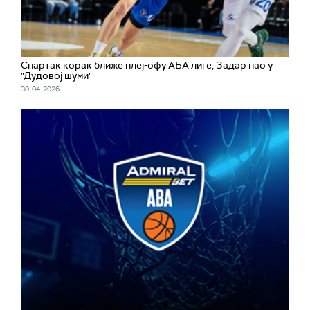
Спартак корак ближе плеј-офу АБА лиге, Задар пао у
"Дудовој шуми"
30. 04. 2026.