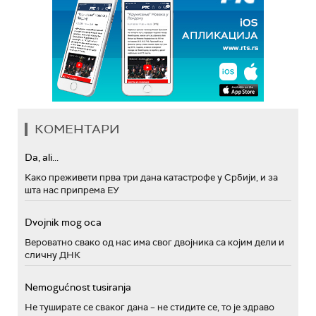
КОМЕНТАРИ
Da, ali...
Како преживети прва три дана катастрофе у Србији, и за
шта нас припрема ЕУ
Dvojnik mog oca
Вероватно свако од нас има свог двојника са којим дели и
сличну ДНК
Nemogućnost tusiranja
Не туширате се сваког дана – не стидите се, то је здраво