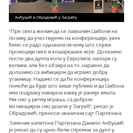
Анђушић и Обрадовић у Загребу
"Пре свега желим да се захвалим Цибони на
позиву да учествујемо на конференцији, увек
ћемо се радо одазвати нечему што служи
промоцији лиге и кошаркашке игре. Долазимо
после два дупла кола у Евролиги, напори су
велики, али без обзира на то, наравно да
долазимо са амбицијом да играмо добру
утакмицу. Надамо се да ће конференција
помоћи да буде што више публике и да Цибона
има подршку навијача какву је раније имала.
Ми смо у ритму играња, са добром
мотивацијом смо дошли у Загреб", рекао је
Обрадовић, преноси званични сајт Партизана.
Заменик капитена Партизана Данило Анђушић
је рекао да су црно-бели спремни за дуел у