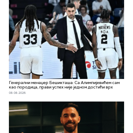
Генерални менаџер Бешикташа: Са Алимпијевићем сам
као породица, прави успех није једном достићи врх
08. 08. 2026.