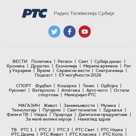
Радио Телевизија Србије
|
|
|
|
ВЕСТИ
Политика
Регион
Свет
Србија данас
|
|
|
|
Хроника
Друштво
Економија
Мерила времена
Рат
|
|
|
|
у Украјини
Време
Сервисне вести
Сматрачница
|
Подкаст
ЕУ могућности 2026
|
|
|
|
СПОРТ
Фудбал
Кошарка
Тенис
Одбојка
|
|
|
|
Рукомет
Ватерполо
Атлетика
Ауто-мото
Остали
|
спортови
Меморијал РТС
|
|
|
МАГАЗИН
Живот
Занимљивости
Музика
|
|
|
|
Технологијa
Путујемо
Свет познатих
Здравље
|
|
|
|
Филм и ТВ
Наука
Природа
Дигитални предузетник
|
За мале велике хероје
Наизглед здрав
|
|
|
|
|
ТВ
РТС 1
РТС 2
РТС 3
РТС Свет
РТС Наука
|
|
|
|
РТС Драма
РТС Живот
РТС Класика
РТС Коло