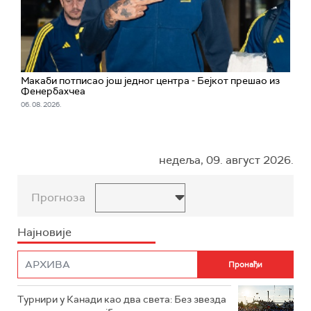
Макаби потписао још једног центра - Бејкот прешао из
Фенербахчеа
06. 08. 2026.
недеља, 09. август 2026.
Прогноза
Најновије
Турнири у Канади као два света: Без звезда