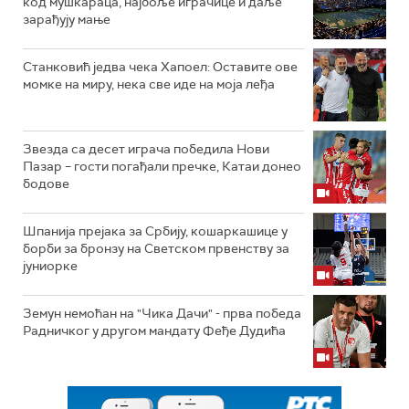
код мушкараца, најбоље играчице и даље
зарађују мање
Станковић једва чека Хапоел: Оставите ове
момке на миру, нека све иде на моја леђа
Звезда са десет играча победила Нови
Пазар – гости погађали пречке, Катаи донео
бодове
Шпанија прејакa за Србију, кошаркашице у
борби за бронзу на Светском првенству за
јуниорке
Земун немоћан на "Чика Дачи" - прва победа
Радничког у другом мандату Феђе Дудића