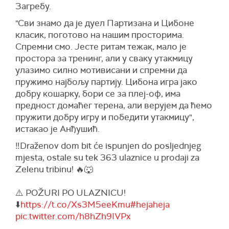
Загребу.
"Сви знамо да је дуел Партизана и Цибоне
класик, поготово на нашим просторима.
Спремни смо. Јесте ритам тежак, мало је
простора за тренинг, али у сваку утакмицу
улазимо силно мотивисани и спремни да
пружимо најбољу партију. Цибона игра јако
добру кошарку, бори се за плеј-оф, има
предност домаћег терена, али верујем да ћемо
пружити добру игру и победити утакмицу",
истакао је Анђушић.
‼️Draženov dom bit će ispunjen do posljednjeg
mjesta, ostale su tek 363 ulaznice u prodaji za
Zelenu tribinu! 🔥🐺
⚠️ POŽURI PO ULAZNICU!
⬇️
https://t.co/Xs3M5eeKmu
#hejaheja
pic.twitter.com/h8hZh9IVPx