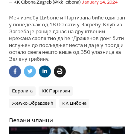
— KK Cibona Zagreb (@kk_cibona)
January 14, 2024
Меч између Цибоне и Партизана биће одигран
у понедељак од 18.00 сати у Загребу. Клуб из
Загреба је раније данас на друштвеним
мрежама саопштио да ће "Драженов дом" бити
испуњен до посљедњег места и да је у продаји
остало свега нешто више од 350 улазница за
Зелену трибину.
Евролига
КК Партизан
Жељко Обрадовић
КК Цибона
Везани чланци