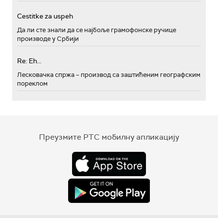
Cestitke za uspeh
Да ли сте знали да се најбоље грамофонске ручице
производе у Србији
Re: Eh...
Лесковачка спржа – производ са заштићеним географским
пореклом
Преузмите РТС мобилну апликацију