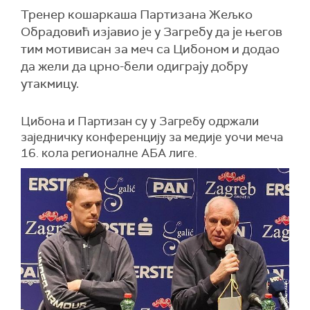
Тренер кошаркаша Партизана Жељко
Обрадовић изјавио је у Загребу да је његов
тим мотивисан за меч са Цибоном и додао
да жели да црно-бели одиграју добру
утакмицу.
Цибона и Партизан су у Загребу одржали
заједничку конференцију за медије уочи меча
16. кола регионалне АБА лиге.