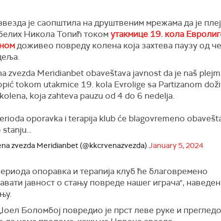
везда је саопштила на друштвеним мрежама да је пле
белих Никола Топић током
утакмице 19. кола Евролиг
ном
доживео повреду колена која захтева паузу од ч
деља.
a zvezda Meridianbet obaveštava javnost da je naš plejm
opić tokom utakmice 19. kola Evrolige sa Partizanom dož
kolena, koja zahteva pauzu od 4 do 6 nedelja.
rioda oporavka i terapija klub će blagovremeno obavešta
o stanju…
na zvezda Meridianbet (@kkcrvenazvezda)
January 5, 2024
периода опоравка и терапија клуб ће благовремено
вати јавност о стању повреде нашег играча", наведено
њу.
оел Боломбој повредио је прст леве руке и прегледо