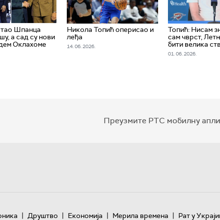
штао Шпанца
Никола Топић оперисао и
Топић: Нисам з
шу, а сад су нови
леђа
сам чврст, Летњ
дем Оклахоме
бити велика ст
14. 06. 2026.
01. 06. 2026.
Преузмите РТС мобилну апли
|
|
|
|
оника
Друштво
Економија
Мерила времена
Рат у Украји