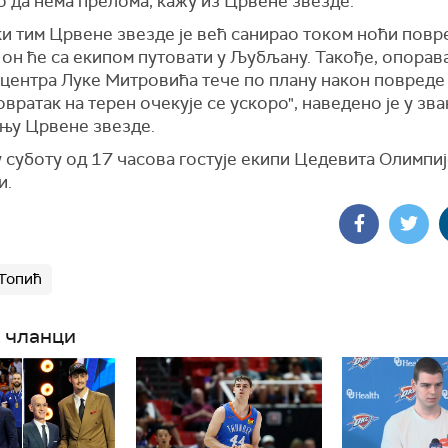
 да нема прелома, кажу из Црвене звезде.
ки тим Црвене звезде је већ санирао током ноћи повр
 он ће са екипом путовати у Љубљану. Такође, опорав
 центра Луке Митровића тече по плану након повреде
вратак на терен очекује се ускоро", наведено је у зв
њу Црвене звезде.
 суботу од 17 часова гостује екипи Цедевита Олимпиј
и.
Топић
 чланци