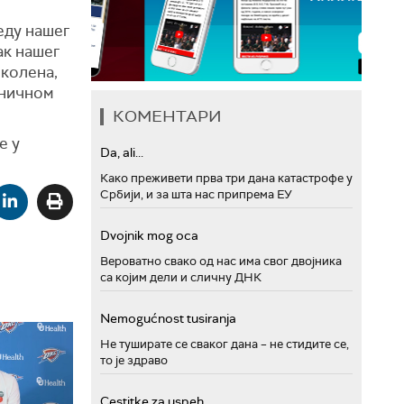
еду нашег
ак нашег
 колена,
аничном
КОМЕНТАРИ
е у
Da, ali...
Како преживети прва три дана катастрофе у
Србији, и за шта нас припрема ЕУ
Dvojnik mog oca
Вероватно свако од нас има свог двојника
са којим дели и сличну ДНК
Nemogućnost tusiranja
Не туширате се сваког дана – не стидите се,
то је здраво
Cestitke za uspeh