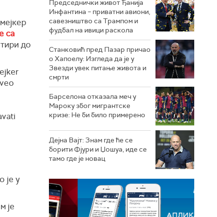
Председнички живот Ђанија
Инфантина – приватни авиони,
савезништво са Трампом и
јмејкер
фудбал на ивици раскола
е са
етири до
Станковић пред Пазар причао
о Хапоелу: Изгледа да је у
Звезди увек питање живота и
ejker
смрти
iveo
Барселона отказала меч у
Мароку због мигрантске
кризе: Не би било примерено
vati
Дејна Вајт: Знам где ће се
борити Фјури и Џошуа, иде се
тамо где је новац
 је у
м је