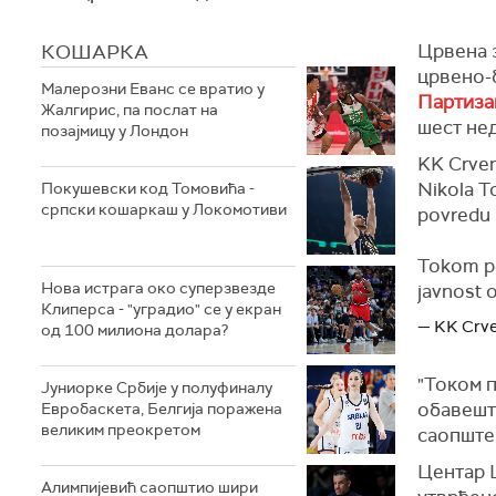
КОШАРКА
Црвена з
црвено-
Малерозни Еванс се вратио у
Партиза
Жалгирис, па послат на
шест не
позајмицу у Лондон
KK Crven
Nikola T
Покушевски код Томовића -
српски кошаркаш у Локомотиви
povredu 
Tokom pe
Нова истрага око суперзвезде
javnost 
Клиперса - "уградио" се у екран
— KK Crve
од 100 милиона долара?
"Током 
Јуниорке Србије у полуфиналу
обавешта
Евробаскета, Белгија поражена
великим преокретом
саопште
Центар Џ
Алимпијевић саопштио шири