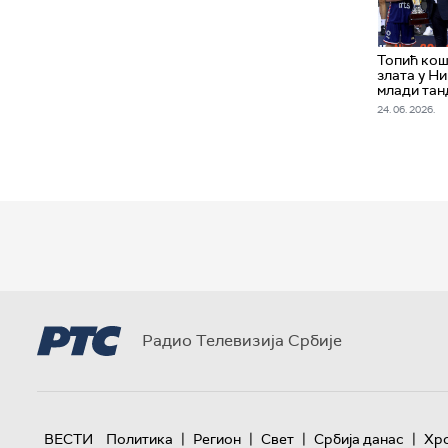
Топић ко
злата у Ни
млади тан
24. 06. 2026.
Радио Телевизија Србије
|
|
|
|
ВЕСТИ
Политика
Регион
Свет
Србија данас
Хр