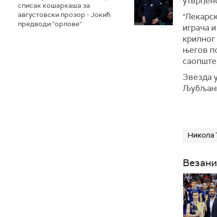
утврђено
списак кошаркаша за
августовски прозор - Јокић
"Лекарс
предводи "орлове"
играча и
крилног
његов по
саопште
Звезда у
Љубљан
Никола 
Везани