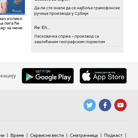
Да ли сте знали да се најбоље грамофонске
ручице производе у Србији
нао колико
а лига ће
Re: Eh...
вар за мене
Лесковачка спржа – производ са
заштићеним географским пореклом
кацију
|
|
|
|
|
ни
Време
Сервисне вести
Сматрачница
Подкаст