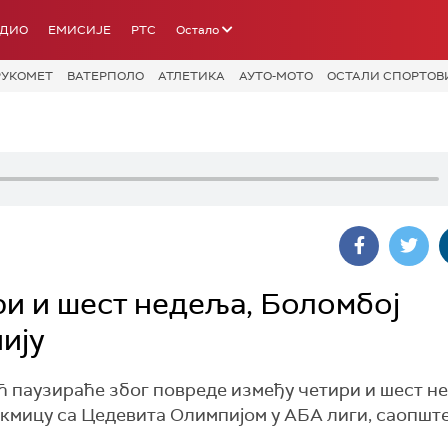
АДИО
ЕМИСИЈЕ
РТС
Остало
РУКОМЕТ
ВАТЕРПОЛО
АТЛЕТИКА
АУТО-МОТО
ОСТАЛИ СПОРТОВ
ри и шест недеља, Боломбој
ију
паузираће због повреде између четири и шест н
акмицу са Цедевита Олимпијом у АБА лиги, саопште