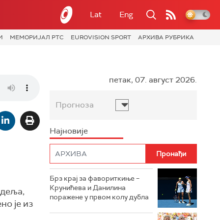
Lat
Eng
И
МЕМОРИЈАЛ РТС
EUROVISION SPORT
АРХИВА РУБРИКА
петак, 07. август 2026.
Прогноза
Најновије
Брз крај за фавориткиње –
Крунићева и Данилина
едеља,
поражене у првом колу дубла
но је из