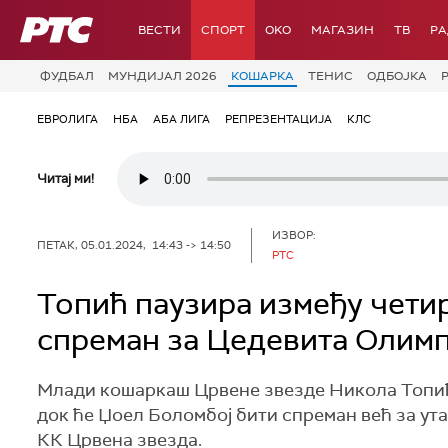
РТС
ВЕСТИ
СПОРТ
OKO
МАГАЗИН
ТВ
Р
ФУДБАЛ
МУНДИЈАЛ 2026
КОШАРКА
ТЕНИС
ОДБОЈКА
ЕВРОЛИГА
НБА
АБА ЛИГА
РЕПРЕЗЕНТАЦИЈА
КЛС
Читај ми!
ИЗВОР:
ПЕТАК, 05.01.2024, 14:43 -> 14:50
РТС
Топић паузира између чети
спреман за Цедевита Олимп
Млади кошаркаш Црвене звезде Никола Топић 
док ће Џоел Боломбој бити спреман већ за ут
КК Црвена звезда.