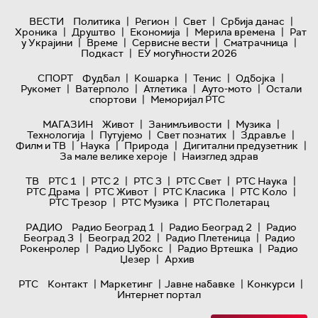
|
|
|
|
ВЕСТИ
Политика
Регион
Свет
Србија данас
|
|
|
|
Хроника
Друштво
Економија
Мерила времена
Рат
|
|
|
|
у Украјини
Време
Сервисне вести
Сматрачница
|
Подкаст
ЕУ могућности 2026
|
|
|
|
СПОРТ
Фудбал
Кошарка
Тенис
Одбојка
|
|
|
|
Рукомет
Ватерполо
Атлетика
Ауто-мото
Остали
|
спортови
Меморијал РТС
|
|
|
МАГАЗИН
Живот
Занимљивости
Музика
|
|
|
|
Технологијa
Путујемо
Свет познатих
Здравље
|
|
|
|
Филм и ТВ
Наука
Природа
Дигитални предузетник
|
За мале велике хероје
Наизглед здрав
|
|
|
|
|
ТВ
РТС 1
РТС 2
РТС 3
РТС Свет
РТС Наука
|
|
|
|
РТС Драма
РТС Живот
РТС Класика
РТС Коло
|
|
РТС Трезор
РТС Музика
РТС Полетарац
|
|
РАДИО
Радио Београд 1
Радио Београд 2
Радио
|
|
|
Београд 3
Београд 202
Радио Плетеница
Радио
|
|
|
Рокенролер
Радио Џубокс
Радио Вртешка
Радио
|
Џезер
Архив
|
|
|
|
РТС
Контакт
Маркетинг
Јавне набавке
Конкурси
Интернет портал