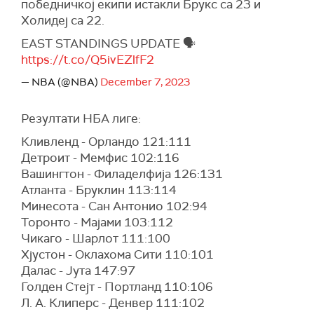
победничкој екипи истакли Брукс са 23 и
Холидеј са 22.
EAST STANDINGS UPDATE 🗣️
https://t.co/Q5ivEZlfF2
— NBA (@NBA)
December 7, 2023
Резултати НБА лиге:
Кливленд - Орландо 121:111
Детроит - Мемфис 102:116
Вашингтон - Филаделфија 126:131
Атланта - Бруклин 113:114
Минесота - Сан Антонио 102:94
Торонто - Мајами 103:112
Чикаго - Шарлот 111:100
Хјустон - Оклахома Сити 110:101
Далас - Јута 147:97
Голден Стејт - Портланд 110:106
Л. А. Клиперс - Денвер 111:102