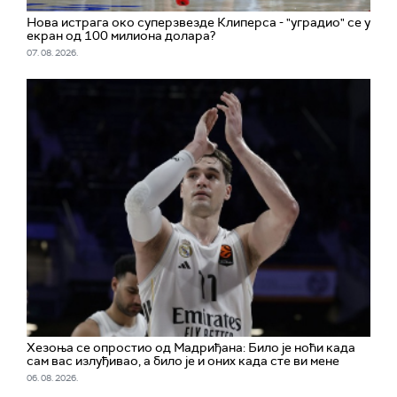
Нова истрага око суперзвезде Клиперса - "уградио" се у
екран од 100 милиона долара?
07. 08. 2026.
Хезоња се опростио од Мадриђана: Било је ноћи када
сам вас излуђивао, а било је и оних када сте ви мене
06. 08. 2026.