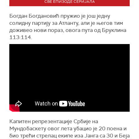
СВЕ ЕПИЗОДЕ СЕРИЈАЛА
Богдан Богдановић пружио је још једну
солидну партију за Атланту, али је његов тим
доживео нови пораз, овога пута од Бруклина
113:114.
Капитен репрезентације Србије на
Мундобаскету овог лета убацио је 20 поена и
био трећи стрелац екипе иза Јанга са 30 и Беја