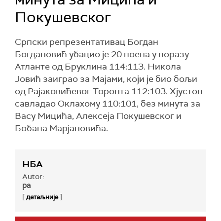
Покушевског
Српски репрезентативац Богдан
Богдановић убацио је 20 поена у поразу
Атланте од Бруклина 114:113. Никола
Јовић заиграо за Мајами, који је био бољи
од Рајаковићевог Торонта 112:103. Хјустон
савладао Оклахому 110:101, без минута за
Васу Мицића, Алексеја Покушевског и
Бобана Марјановића.
НБА
Autor:
ра
[
]
детаљније