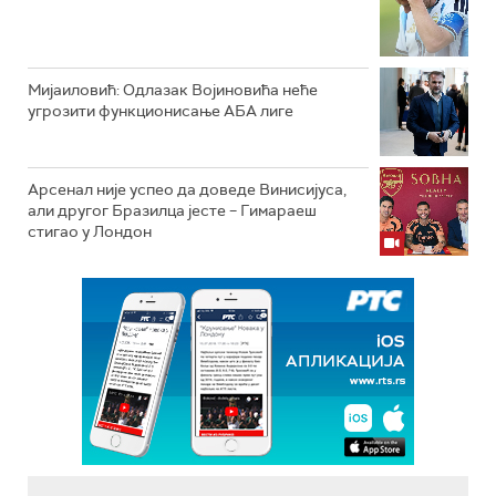
Мијаиловић: Одлазак Војиновића неће
угрозити функционисање АБА лиге
Арсенал није успео да доведе Винисијуса,
али другог Бразилца јесте – Гимараеш
стигао у Лондон