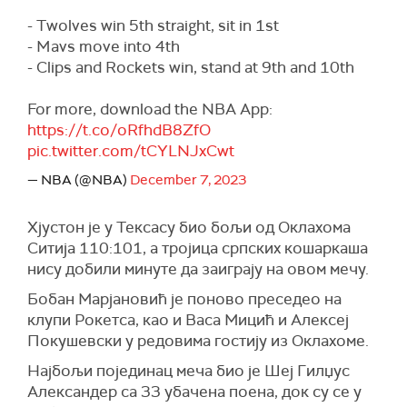
- Twolves win 5th straight, sit in 1st
- Mavs move into 4th
- Clips and Rockets win, stand at 9th and 10th
For more, download the NBA App:
https://t.co/oRfhdB8ZfO
pic.twitter.com/tCYLNJxCwt
— NBA (@NBA)
December 7, 2023
Хјустон је у Тексасу био бољи од Оклахома
Ситија 110:101, а тројица српских кошаркаша
нису добили минуте да заиграју на овом мечу.
Бобан Марјановић је поново преседео на
клупи Рокетса, као и Васа Мицић и Алексеј
Покушевски у редовима гостију из Оклахоме.
Најбољи појединац меча био је Шеј Гилџус
Александер са 33 убачена поена, док су се у