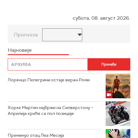
субота, 08. август 2026.
Прогноза
Најновије
Лоренцо Пелегрини остаје веран Роми
Хорхе Мартин најбржи на Силверстону –
Априлија креће са пол позиције
Преминуо отац Леа Месија