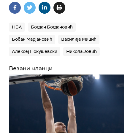
НБА
Богдан Богдановић
Бобан Марјановић
Василије Мицић
Алексеј Покушевски
Никола Јовић
Везани чланци