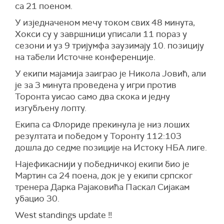
са 21 поеном.
У изједначеном мечу током свих 48 минута,
Хокси су у завршници уписали 11 пораз у
сезони и уз 9 тријумфа заузимају 10. позицију
на табели Источне конференције.
У екипи мајамија заиграо је Никола Јовић, али
је за 3 минута проведена у игри против
Торонта уисао само два скока и једну
изгубљену лопту.
Екипа са Флориде прекинула је низ лоших
резултата и победом у Торонту 112:103
дошла до седме позиције на Истоку НБА лиге.
Најефикаснији у победничкој екипи био је
Мартин са 24 поена, док је у екипи српског
тренера Дарка Рајаковића Паскал Сијакам
убацио 30.
West standings update ‼️