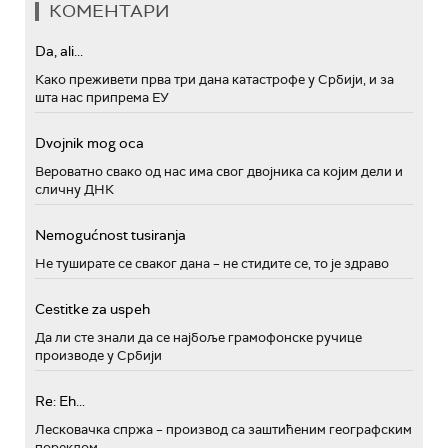
КОМЕНТАРИ
Da, ali...
Како преживети прва три дана катастрофе у Србији, и за
шта нас припрема ЕУ
Dvojnik mog oca
Вероватно свако од нас има свог двојника са којим дели и
сличну ДНК
Nemogućnost tusiranja
Не туширате се сваког дана – не стидите се, то је здраво
Cestitke za uspeh
Да ли сте знали да се најбоље грамофонске ручице
производе у Србији
Re: Eh...
Лесковачка спржа – производ са заштићеним географским
пореклом