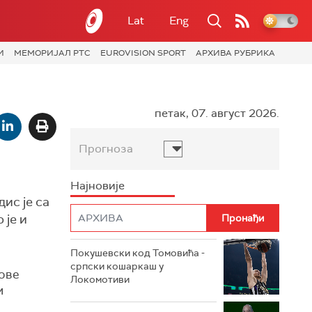
Lat
Eng
И
МЕМОРИЈАЛ РТС
EUROVISION SPORT
АРХИВА РУБРИКА
петак, 07. август 2026.
Прогноза
Најновије
ис је са
 је и
Покушевски код Томовића -
српски кошаркаш у
 ове
Локомотиви
и