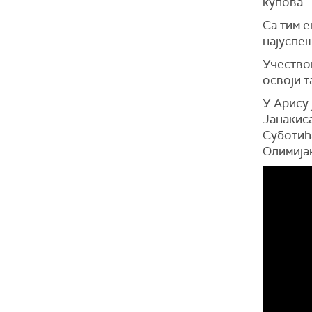
купова.
Са тим е
најуспеш
Учествов
освоји т
У Арису 
Јанакис
Суботића
Олимијак