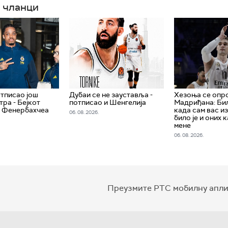
 чланци
тписао још
Дубаи се не зауставља -
Хезоња се опр
тра - Бејкот
потписао и Шенгелија
Мадриђана: Бил
з Фенербахчеа
када сам вас из
06. 08. 2026.
било је и оних 
мене
06. 08. 2026.
Преузмите РТС мобилну апли