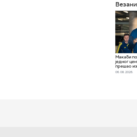
Везани
Макаби по
једног цен
прешао и
06. 08. 2026.