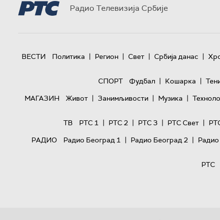
Радио Телевизија Србије
|
|
|
|
ВЕСТИ
Политика
Регион
Свет
Србија данас
Хр
|
|
СПОРТ
Фудбал
Кошарка
Тен
|
|
|
МАГАЗИН
Живот
Занимљивости
Музика
Техноло
|
|
|
|
ТВ
РТС 1
РТС 2
РТС 3
РТС Свет
РТ
|
|
РАДИО
Радио Београд 1
Радио Београд 2
Радио
РТС