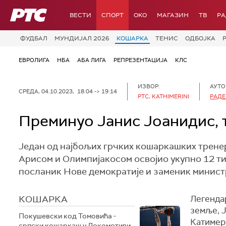
РТС
ВЕСТИ
СПОРТ
OKO
МАГАЗИН
ТВ
Р
ФУДБАЛ
МУНДИЈАЛ 2026
КОШАРКА
ТЕНИС
ОДБОЈКА
ЕВРОЛИГА
НБА
АБА ЛИГА
РЕПРЕЗЕНТАЦИЈА
КЛС
ИЗВОР:
АУТО
СРЕДА, 04.10.2023, 18:04 -> 19:14
РТС, KATHIMERINI
РАДЕ
Преминуо Јанис Јоанидис, 
Један од најбољих грчких кошаркашких тренера
Арисом и Олимпијакосом освојио укупно 12 ти
посланик Нове демократије и заменик минист
КОШАРКА
Легендар
земље, Ј
Покушевски код Томовића -
Катимер
српски кошаркаш у Локомотиви