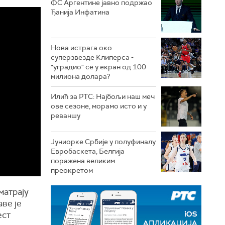
ФС Аргентине јавно подржао
Ђанија Инфатина
Нова истрага око
суперзвезде Клиперса -
"уградио" се у екран од 100
милиона долара?
Илић за РТС: Најбољи наш меч
ове сезоне, морамо исто и у
реваншу
Јуниорке Србије у полуфиналу
Евробаскета, Белгија
поражена великим
преокретом
матрају
ве је
ест