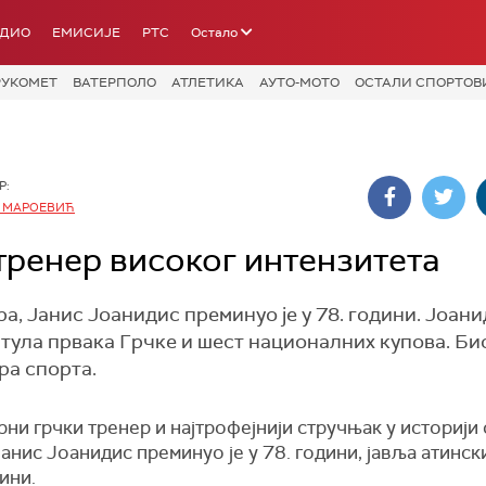
АДИО
ЕМИСИЈЕ
РТС
Остало
РУКОМЕТ
ВАТЕРПОЛО
АТЛЕТИКА
АУТО-МОТО
ОСТАЛИ СПОРТОВ
Р:
 МАРОЕВИЋ
тренер високог интензитета
, Јанис Јоанидис преминуо је у 78. години. Јоанид
тула првака Грчке и шест националних купова. Био
ра спорта.
ни грчки тренер и најтрофејнији стручњак у историји
анис Јоанидис преминуо је у 78. години, јавља атинск
ини.