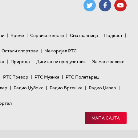
|
|
|
|
|
ни
Време
Сервисне вести
Сматрачница
Подкаст
|
Остали спортови
Меморијал РТС
|
|
|
ка
Природа
Дигитални предузетник
За мале велике
|
|
|
РТС Трезор
РТС Музика
РТС Полетарац
|
|
|
|
лер
Радио Џубокс
Радио Вртешка
Радио Џезер
ортал
МАПА САЈТА