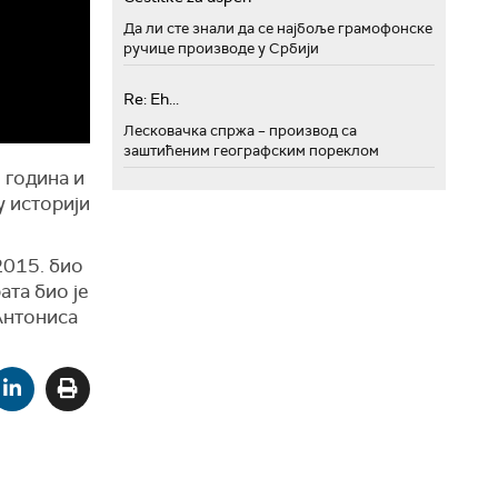
Да ли сте знали да се најбоље грамофонске
ручице производе у Србији
Re: Eh...
Лесковачка спржа – производ са
заштићеним географским пореклом
 година и
у историји
2015. био
ата био је
Антониса