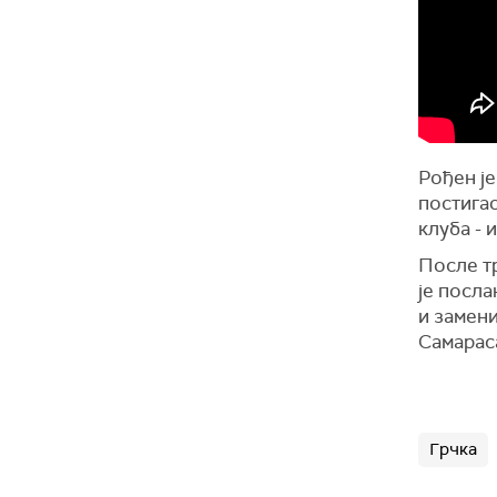
Рођен је
постигао
клуба - 
После тр
је посла
и замен
Самарас
Грчка