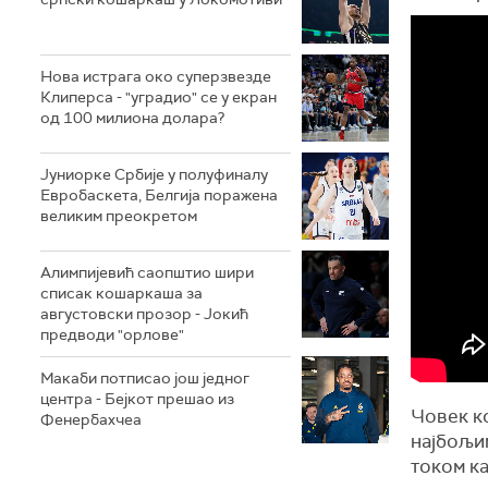
Нова истрага око суперзвезде
Клиперса - "уградио" се у екран
од 100 милиона долара?
Јуниорке Србије у полуфиналу
Евробаскета, Белгија поражена
великим преокретом
Алимпијевић саопштио шири
списак кошаркаша за
августовски прозор - Јокић
предводи "орлове"
Макаби потписао још једног
центра - Бејкот прешао из
Човек к
Фенербахчеа
најбољим
током ка