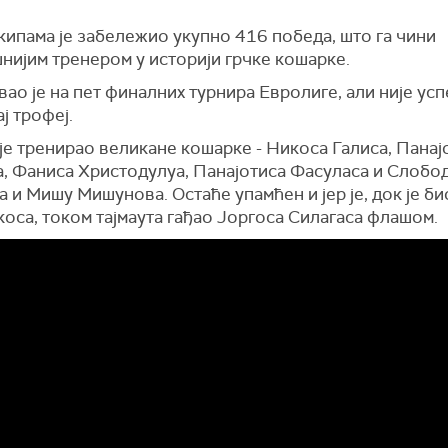
кипама је забележио укупно 416 победа, што га чини
нијим тренером у историји грчке кошарке.
ао је на пет финалних турнира Евролиге, али није усп
ај трофеј.
је тренирао великане кошарке - Никоса Галиса, Панај
а, Фаниса Христодулуа, Панајотиса Фасуласа и Слобо
 и Мишу Мишунова. Остаће упамћен и јер је, док је би
оса, током тајмаута гађао Јоргоса Силагаса флашом.