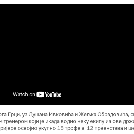
ога Грци, уз Душана Ивковића и Жељка Обрадовића, с
 тренером који је икада водио неку екипу из ове држа
ријере освојио укупно 18 трофеја, 12 првенстава и ш