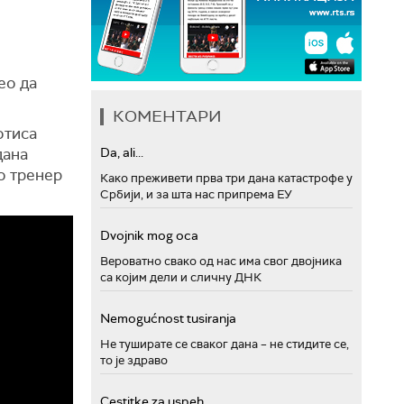
ео да
КОМЕНТАРИ
отиса
Da, ali...
дана
о тренер
Како преживети прва три дана катастрофе у
Србији, и за шта нас припрема ЕУ
Dvojnik mog oca
Вероватно свако од нас има свог двојника
са којим дели и сличну ДНК
Nemogućnost tusiranja
Не туширате се сваког дана – не стидите се,
то је здраво
Cestitke za uspeh