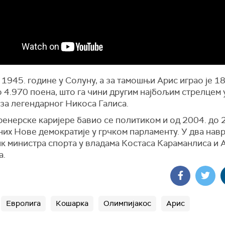
 1945. године у Солуну, а за тамошњи Арис играо је 18
 4.970 поена, што га чини другим најбољим стрелцем 
иза легендарног Никоса Галиса.
енерске каријере бавио се политиком и од 2004. до 
них Нове демократије у грчком парламенту. У два навр
ик министра спорта у владама Костаса Караманлиса и 
а.
Евролига
Кошарка
Олимпијакос
Арис