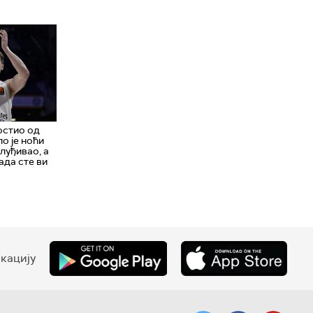
остио од
о је ноћи
луђивао, а
када сте ви
кацију