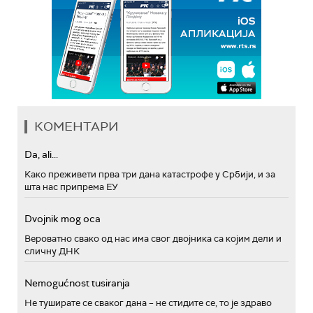
КОМЕНТАРИ
Da, ali...
Како преживети прва три дана катастрофе у Србији, и за
шта нас припрема ЕУ
Dvojnik mog oca
Вероватно свако од нас има свог двојника са којим дели и
сличну ДНК
Nemogućnost tusiranja
Не туширате се сваког дана – не стидите се, то је здраво