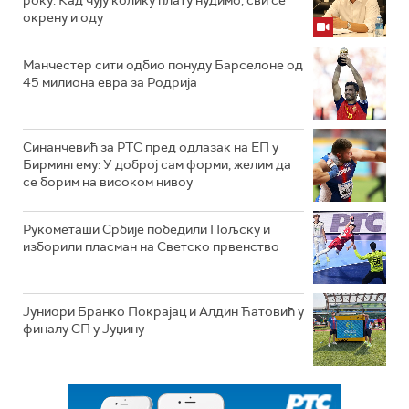
року: Кад чују колику плату нудимо, сви се
окрену и оду
Манчестер сити одбио понуду Барселоне од
45 милиона евра за Родрија
Синанчевић за РТС пред одлазак на ЕП у
Бирмингему: У доброј сам форми, желим да
се борим на високом нивоу
Рукометаши Србије победили Пољску и
изборили пласман на Светско првенство
Јуниори Бранко Покрајац и Алдин Ћатовић у
финалу СП у Јуџину