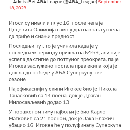
— AdmiralBet ABA League (@ABA_League)
September
18, 2023
Игоси су имали и плус 16, после чега је
Цедевита Олимпија само у два наврата успела
да приђе и смањи предност.
Последњи пут, то је учинила када је у
последњем периоду пришла на 64:59, али није
успела да стигне до потпуног преокрета, па је
Игокеа заслужено постала прва екипа која је
дошла до победе у АБА Суперкупу ове
сезоне.
Најефикаснији у екипи Игокее био је Никола
Танасковић са 14 поена, док је Драган
Милосављевић додао 13.
У пораженом тиму најбољи је био Карло
Матковић са 21 поеном, док је Јака Блажич
убацио 16. Игокеа ће у полуфиналу Суперкупа