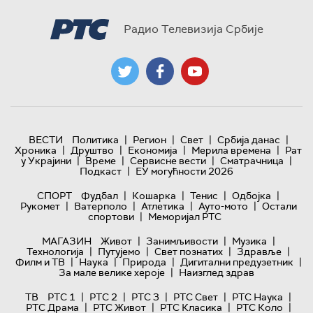
Радио Телевизија Србије
|
|
|
|
ВЕСТИ
Политика
Регион
Свет
Србија данас
|
|
|
|
Хроника
Друштво
Економија
Мерила времена
Рат
|
|
|
|
у Украјини
Време
Сервисне вести
Сматрачница
|
Подкаст
ЕУ могућности 2026
|
|
|
|
СПОРТ
Фудбал
Кошарка
Тенис
Одбојка
|
|
|
|
Рукомет
Ватерполо
Атлетика
Ауто-мото
Остали
|
спортови
Меморијал РТС
|
|
|
МАГАЗИН
Живот
Занимљивости
Музика
|
|
|
|
Технологијa
Путујемо
Свет познатих
Здравље
|
|
|
|
Филм и ТВ
Наука
Природа
Дигитални предузетник
|
За мале велике хероје
Наизглед здрав
|
|
|
|
|
ТВ
РТС 1
РТС 2
РТС 3
РТС Свет
РТС Наука
|
|
|
|
РТС Драма
РТС Живот
РТС Класика
РТС Коло