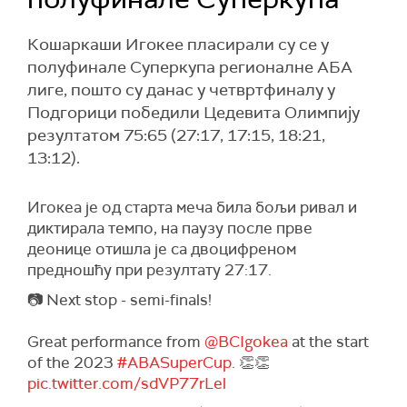
Кошаркаши Игокее пласирали су се у
полуфинале Суперкупа регионалне АБА
лиге, пошто су данас у четвртфиналу у
Подгорици победили Цедевита Олимпију
резултатом 75:65 (27:17, 17:15, 18:21,
13:12).
Игокеа je од старта меча била бољи ривал и
диктирала темпо, на паузу после прве
деонице отишла је са двоцифреном
предношћу при резултату 27:17.
📷 Next stop - semi-finals!
Great performance from
@BCIgokea
at the start
of the 2023
#ABASuperCup
. 👏👏
pic.twitter.com/sdVP77rLel