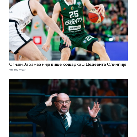
Огњен Јарамаз није више кошаркаш Цедевита Олимпије
20. 06. 2026.