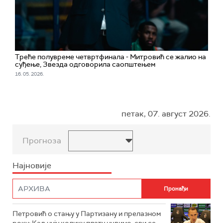
Треће полувреме четвртфинала - Митровић се жалио на
суђење, Звезда одговорила саопштењем
16. 05. 2026.
петак, 07. август 2026.
Прогноза
Најновије
Петровић о стању у Партизану и прелазном