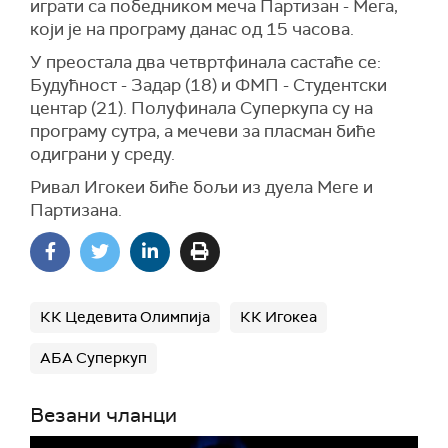
играти са победником меча Партизан - Мега,
који је на програму данас од 15 часова.
У преостала два четвртфинала састаће се:
Будућност - Задар (18) и ФМП - Студентски
центар (21). Полуфинала Суперкупа су на
програму сутра, а мечеви за пласман биће
одиграни у среду.
Ривал Игокеи биће бољи из дуела Меге и
Партизана.
КК Цедевита Олимпија
КК Игокеа
АБА Суперкуп
Везани чланци