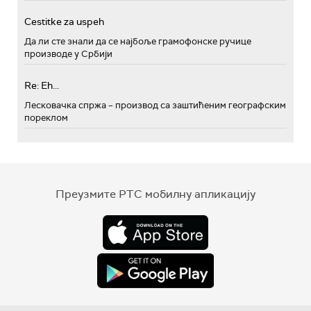
Cestitke za uspeh
Да ли сте знали да се најбоље грамофонске ручице
производе у Србији
Re: Eh...
Лесковачка спржа – производ са заштићеним географским
пореклом
Преузмите РТС мобилну апликацију