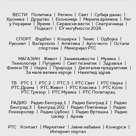
|
|
|
|
ВЕСТИ
Политика
Регион
Свет
Србија данас
|
|
|
|
Хроника
Друштво
Економија
Мерила времена
Рат
|
|
|
|
у Украјини
Време
Сервисне вести
Сматрачница
|
Подкаст
ЕУ могућности 2026
|
|
|
|
СПОРТ
Фудбал
Кошарка
Тенис
Одбојка
|
|
|
|
Рукомет
Ватерполо
Атлетика
Ауто-мото
Остали
|
спортови
Меморијал РТС
|
|
|
МАГАЗИН
Живот
Занимљивости
Музика
|
|
|
|
Технологијa
Путујемо
Свет познатих
Здравље
|
|
|
|
Филм и ТВ
Наука
Природа
Дигитални предузетник
|
За мале велике хероје
Наизглед здрав
|
|
|
|
|
ТВ
РТС 1
РТС 2
РТС 3
РТС Свет
РТС Наука
|
|
|
|
РТС Драма
РТС Живот
РТС Класика
РТС Коло
|
|
РТС Трезор
РТС Музика
РТС Полетарац
|
|
РАДИО
Радио Београд 1
Радио Београд 2
Радио
|
|
|
Београд 3
Београд 202
Радио Плетеница
Радио
|
|
|
Рокенролер
Радио Џубокс
Радио Вртешка
Радио
|
Џезер
Архив
|
|
|
|
РТС
Контакт
Маркетинг
Јавне набавке
Конкурси
Интернет портал