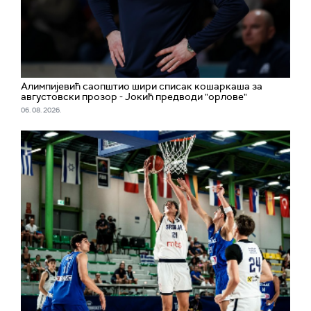
Алимпијевић саопштио шири списак кошаркаша за
августовски прозор - Јокић предводи "орлове"
06. 08. 2026.