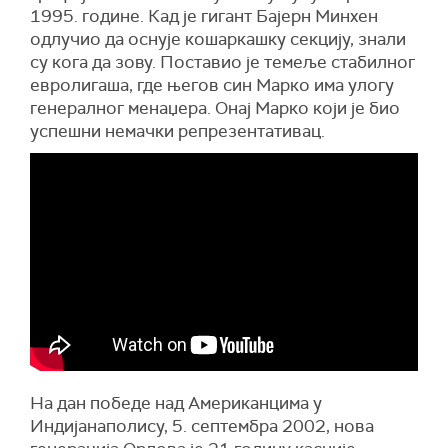
1995. године. Кад је гигант Бајерн Минхен
одлучио да оснује кошаркашку секцију, знали
су кога да зову. Поставио је темеље стабилног
евролигаша, где његов син Марко има улогу
генералног менаџера. Онај Марко који је био
успешни немачки репрезентативац.
На дан победе над Американцима у
Индијанаполису, 5. септембра 2002, нова