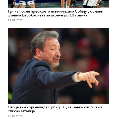
Грчка после преокрета елиминисала Србију у осмини
финала Евробаскета за играче до 18 година
29. 07. 2026.
Ово је тим који напада Србију - Лука Банки саопштио
списак Италије
27. 07. 2026.