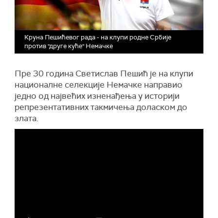
Круна Пешићевог рада - на клупи родне Србије
против "друге куће" Немачке
Пре 30 година Светислав Пешић је на клупи
националне селекције Немачке направио
једно од највећих изненађења у историји
репрезентативних такмичења доласком до
злата.