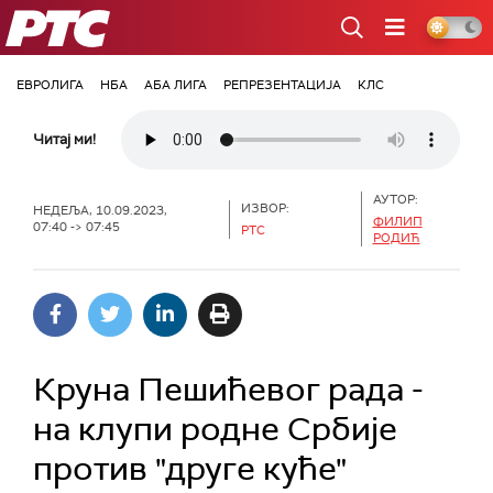
РТС
ЕВРОЛИГА
НБА
АБА ЛИГА
РЕПРЕЗЕНТАЦИЈА
КЛС
Читај ми!
АУТОР:
ИЗВОР:
НЕДЕЉА, 10.09.2023,
ФИЛИП
07:40 -> 07:45
РТС
РОДИЋ
Круна Пешићевог рада -
на клупи родне Србије
против "друге куће"