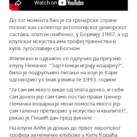
До тог момента био је са тренерске стране
познат као селектор антологијског јуниорског
састава, златом окићеног, у Бормију 1987, а од
клупског искуства има трофеј првенства и
купа Југославије са Босном.
Атипично и одважно се одлучио да преузме
клупу Немачке. "Зар Немци играју кошарку?“,
било је подругљиво питање на које је Кари
одговорио уз знак узвика те 1993. године.
"Ја сам им много више од злата донео, и себи
сам донео јер сам тамо постао прави тренер.
Немачка кошарка је мени помогла много јер
сам таленат претворио у искуство и квалитет",
рекао је Пешић дан пред финале.
На клупи Албе је дошао до првог европског
трофеја за немачке клубове у Купу Кораћа