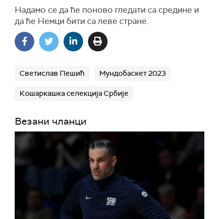
Надамо се да ће поново гледати са средине и
да ће Немци бити са леве стране.
Светислав Пешић
Мундобаскет 2023
Кошаркашка селекција Србије
Везани чланци