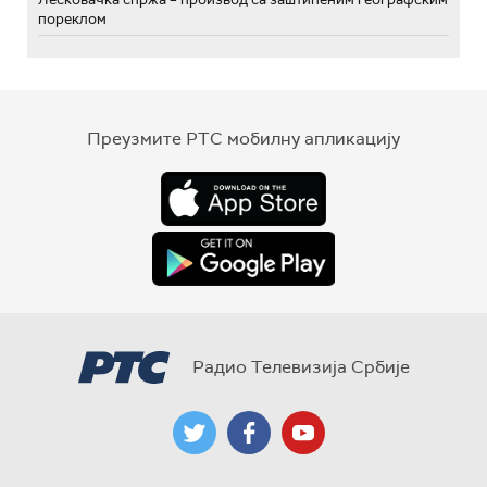
пореклом
Преузмите РТС мобилну апликацију
Радио Телевизија Србије