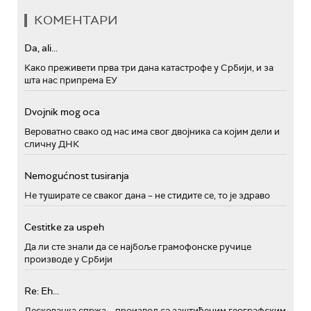
КОМЕНТАРИ
Da, ali...
Како преживети прва три дана катастрофе у Србији, и за
шта нас припрема ЕУ
Dvojnik mog oca
Вероватно свако од нас има свог двојника са којим дели и
сличну ДНК
Nemogućnost tusiranja
Не туширате се сваког дана – не стидите се, то је здраво
Cestitke za uspeh
Да ли сте знали да се најбоље грамофонске ручице
производе у Србији
Re: Eh...
Лесковачка спржа – производ са заштићеним географским