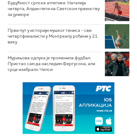
Будућност српске атлетике: Наталија
четврта, Алдин пети на Светском првенству
за јуниоре
Први пут у историји мушког тениса – сви
четвртфиналисти у Монтреалу рођени у 21.
веку
Мурињова одлука је променила фудбал:
Пристао сам да наследим Фергусона, али
срце изабрало Челси