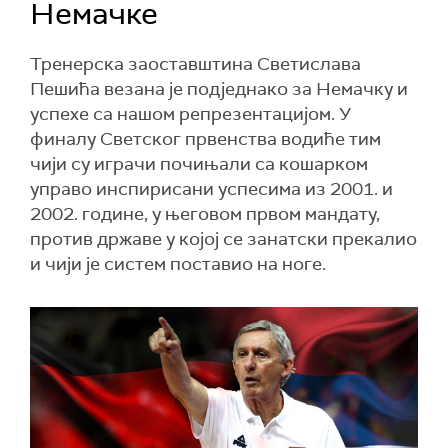
Немачке
Тренерска заоставштина Светислава
Пешића везана је подједнако за Немачку и
успехе са нашом репрезентацијом. У
финалу Светског првенства водиће тим
чији су играчи почињали са кошарком
управо инспирисани успесима из 2001. и
2002. године, у његовом првом мандату,
против државе у којој се занатски прекалио
и чији је систем поставио на ноге.