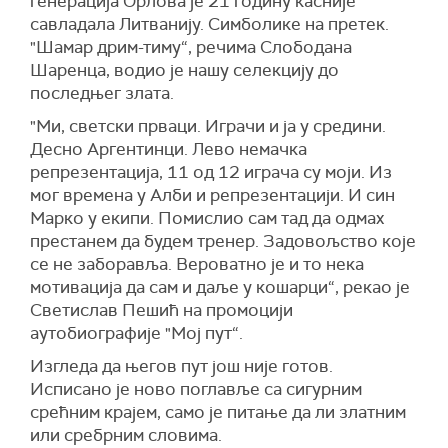
генерација Орлова је 21 годину касније
савладала Литванију. Симболике на претек.
"Шамар дрим-тиму“, речима Слободана
Шаренца, водио је нашу селекцију до
последњег злата.
"Ми, светски прваци. Играчи и ја у средини.
Десно Аргентинци. Лево немачка
репрезентација, 11 од 12 играча су моји. Из
мог времена у Алби и репрезентацији. И син
Марко у екипи. Помислио сам тад да одмах
престанем да будем тренер. Задовољство које
се не заборавља. Вероватно је и то нека
мотивација да сам и даље у кошарци“, рекао је
Светислав Пешић на промоцији
аутобиографије "Мој пут“.
Изгледа да његов пут још није готов.
Исписано је ново поглавље са сигурним
срећним крајем, само је питање да ли златним
или сребрним словима.