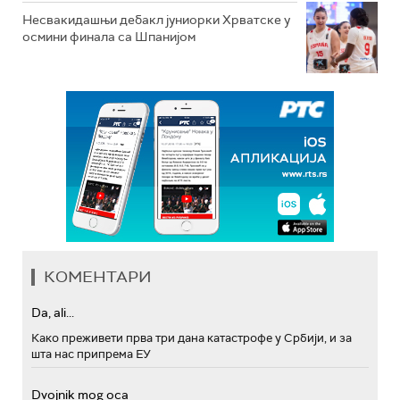
Несвакидашњи дебакл јуниорки Хрватске у
осмини финала са Шпанијом
КОМЕНТАРИ
Da, ali...
Како преживети прва три дана катастрофе у Србији, и за
шта нас припрема ЕУ
Dvojnik mog oca