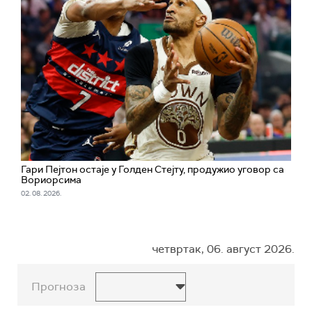
Гари Пејтон остаје у Голден Стејту, продужио уговор са
Вориорсима
02. 08. 2026.
четвртак, 06. август 2026.
Прогноза