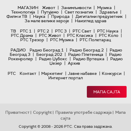
|
|
|
МАГАЗИН
Живот
Занимљивости
Музика
|
|
|
|
Технологијa
Путујемо
Свет познатих
Здравље
|
|
|
|
Филм и ТВ
Наука
Природа
Дигитални предузетник
|
За мале велике хероје
Наизглед здрав
|
|
|
|
|
ТВ
РТС 1
РТС 2
РТС 3
РТС Свет
РТС Наука
|
|
|
|
РТС Драма
РТС Живот
РТС Класика
РТС Коло
|
|
РТС Трезор
РТС Музика
РТС Полетарац
|
|
РАДИО
Радио Београд 1
Радио Београд 2
Радио
|
|
|
Београд 3
Београд 202
Радио Плетеница
Радио
|
|
|
Рокенролер
Радио Џубокс
Радио Вртешка
Радио
|
Џезер
Архив
|
|
|
|
РТС
Контакт
Маркетинг
Јавне набавке
Конкурси
Интернет портал
МАПА САЈТА
Приватност
Copyright
Правила употребе садржаја
Мапа
|
|
|
сајта
Copyright © 2008 - 2026 РТС. Сва права задржана.