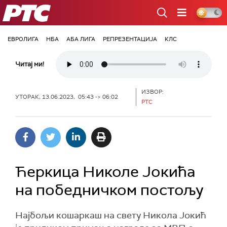
РТС
ЕВРОЛИГА
НБА
АБА ЛИГА
РЕПРЕЗЕНТАЦИЈА
КЛС
Читај ми!
ИЗВОР:
УТОРАК, 13.06.2023, 05:43 -> 06:02
РТС
Ћеркица Николe Јокића
на победничком постољу
Најбољи кошаркаш на свету Никола Јокић