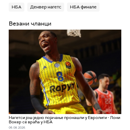
НБА
Денвер нагетс
НБА финале
Везани чланци
Нагетси још једно појачање пронашли у Евролиги - Лони
Вокер се враћа у НБА
06. 08. 2026.