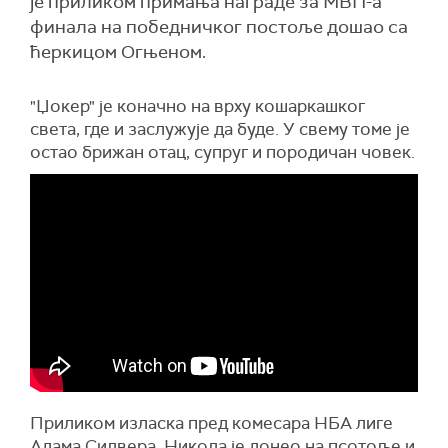
је приликом примања награде за МВП-а
финала на победничког постоље дошао са
ћеркицом Огњеном.
"Џокер" је коначно на врху кошаркашког
света, где и заслужује да буде. У свему томе је
остао брижан отац, супруг и породичан човек.
Приликом изласка пред комесара НБА лиге
Адама Силвера, Никола је донео на псотоље и