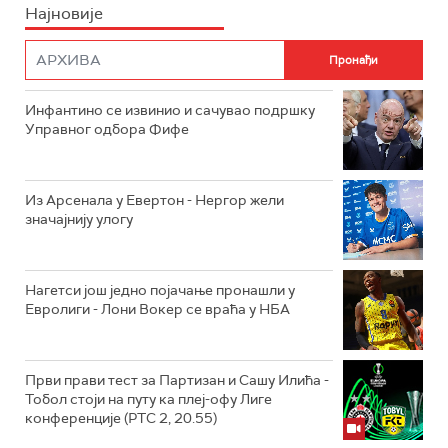
Најновије
Инфантино се извинио и сачувао подршку
Управног одбора Фифе
Из Арсенала у Евертон - Нергор жели
значајнију улогу
Нагетси још једно појачање пронашли у
Евролиги - Лони Вокер се враћа у НБА
Први прави тест за Партизан и Сашу Илића -
Тобол стоји на путу ка плеј-офу Лиге
конференције (РТС 2, 20.55)