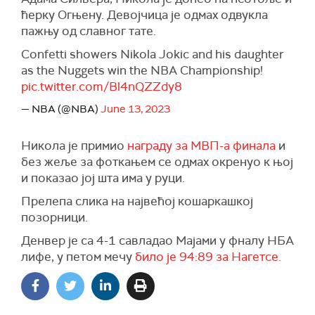
ћерку Огњену. Девојчица је одмах одвукла
пажњу од славног тате.
Confetti showers Nikola Jokic and his daughter
as the Nuggets win the NBA Championship!
pic.twitter.com/Bl4nQZZdy8
— NBA (@NBA)
June 13, 2023
Никола је примио
награду за МВП-а финала
и
без жеље за фоткањем се одмах окренуо к њој
и показао јој шта има у руци.
Прелепа слика на највећој кошаркашкој
позорници.
Денвер је са 4-1 савладао Мајами у фналу НБА
лифе, у петом мечу
било је 94:89 за Нагетсе.