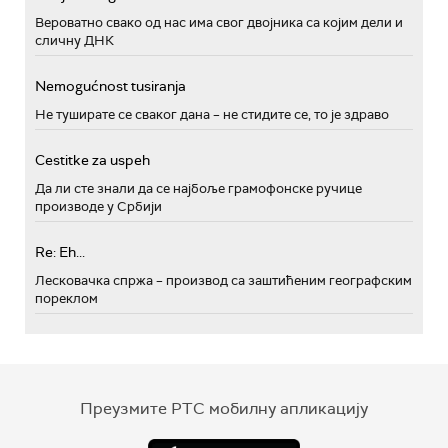
Вероватно свако од нас има свог двојника са којим дели и
сличну ДНК
Nemogućnost tusiranja
Не туширате се сваког дана – не стидите се, то је здраво
Cestitke za uspeh
Да ли сте знали да се најбоље грамофонске ручице
производе у Србији
Re: Eh...
Лесковачка спржа – производ са заштићеним географским
пореклом
Преузмите РТС мобилну апликацију