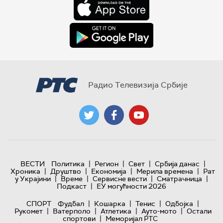
Радио Телевизија Србије
|
|
|
|
ВЕСТИ
Политика
Регион
Свет
Србија данас
|
|
|
|
Хроника
Друштво
Економија
Мерила времена
Рат
|
|
|
|
у Украјини
Време
Сервисне вести
Сматрачница
|
Подкаст
ЕУ могућности 2026
|
|
|
|
СПОРТ
Фудбал
Кошарка
Тенис
Одбојка
|
|
|
|
Рукомет
Ватерполо
Атлетика
Ауто-мото
Остали
|
спортови
Меморијал РТС