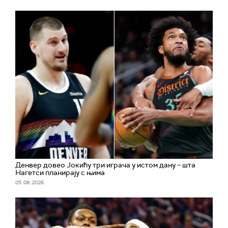
Денвер довео Јокићу три играча у истом дану – шта
Нагетси планирају с њима
05. 08. 2026.