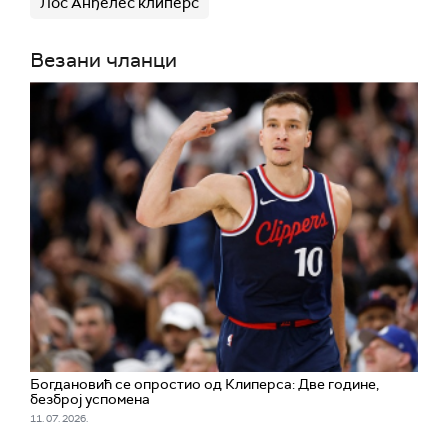
Лос Анђелес клиперс
Везани чланци
Богдановић се опростио од Клиперса: Две године,
безброј успомена
11. 07. 2026.