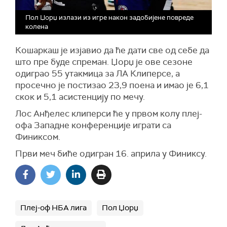
Пол Џорџ излази из игре након задобијене повреде
колена
Кошаркаш је изјавио да ће дати све од себе да
што пре буде спреман. Џорџ је ове сезоне
одиграо 55 утакмица за ЛА Клиперсе, а
просечно је постизао 23,9 поена и имао је 6,1
скок и 5,1 асистенцију по мечу.
Лос Анђелес клиперси ће у првом колу плеј-
офа Западне конференције играти са
Финиксом.
Први меч биће одигран 16. априла у Финиксу.
Плеј-оф НБА лига
Пол Џорџ