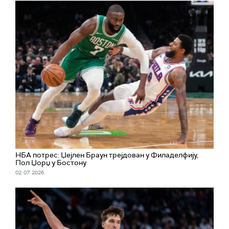
НБА потрес: Џејлен Браун трејдован у Филаделфију,
Пол Џорџ у Бостону
02. 07. 2026.