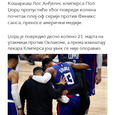
Кошаркаш Лос Анђелес клиперса Пол
Џорџ пропустиће због повреде колена
почетак плеј-оф серије против Финикс
санса, преносе амерички медији.
Џорџ је повредио десно колено 21. марта на
утакмици против Оклахоме, а према извештају
лекара Клиперса још увек се није опоравио.