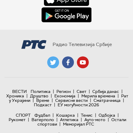
Радио Телевизија Србије
|
|
|
|
ВЕСТИ
Политика
Регион
Свет
Србија данас
|
|
|
|
Хроника
Друштво
Економија
Мерила времена
Рат
|
|
|
|
у Украјини
Време
Сервисне вести
Сматрачница
|
Подкаст
ЕУ могућности 2026
|
|
|
|
СПОРТ
Фудбал
Кошарка
Тенис
Одбојка
|
|
|
|
Рукомет
Ватерполо
Атлетика
Ауто-мото
Остали
|
спортови
Меморијал РТС