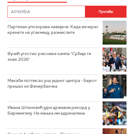
Партизан упозорава навијаче: Када вечерас
кренете на утакмицу, размислите
Вучић угостио учеснике кампа "Србија те
зове 2026"
Макаби потписао још једног центра - Бејкот
прешао из Фенербахчеа
Ивана Шпановић јури државни рекорд у
Бирмингему: Не мањка ми адреналина