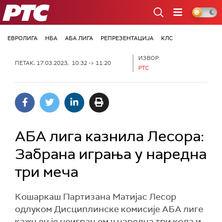
РТС
ЕВРОЛИГА
НБА
АБА ЛИГА
РЕПРЕЗЕНТАЦИЈА
КЛС
ИЗВОР:
ПЕТАК, 17.03.2023, 10:32 -> 11:20
РТС
АБА лига казнила Лесора:
Забрана играња у наредна
три меча
Кошаркаш Партизана Матијас Лесор
одлуком Дисциплинске комисије АБА лиге
кажњен је неиграњем у наредна три кола и