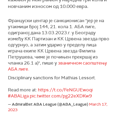
новчаним износом од 10.000 евра.
Француски центар је санкционисан "јер је на
утакмици број 144, 21. кола 1. АБА лиге,
одиграној дана 13.03.2023.г. у Београду
између КК Партизан и КК Црвена звезда прво
одгурнуо, а затим ударио у пределу лица
играча екипе КК Црвена звезда Филипа
Петрушева, чиме је почињен прекршај из
чланка 26.1 а)", пише у
званичном саопштењу
АБА лиге.
Disciplinary sanctions for Mathias Lessort.
Read more at:
https://t.co/FeNGUEwoqi
#ABALiga
pic.twitter.com/pg22eXDKw9
— AdmiralBet ABA League (@ABA_League)
March 17,
2023