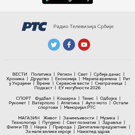
Радио Телевизија Србије
|
|
|
|
ВЕСТИ
Политика
Регион
Свет
Србија данас
|
|
|
|
Хроника
Друштво
Економија
Мерила времена
Рат
|
|
|
|
у Украјини
Време
Сервисне вести
Сматрачница
|
Подкаст
ЕУ могућности 2026
|
|
|
|
СПОРТ
Фудбал
Кошарка
Тенис
Одбојка
|
|
|
|
Рукомет
Ватерполо
Атлетика
Ауто-мото
Остали
|
спортови
Меморијал РТС
|
|
|
МАГАЗИН
Живот
Занимљивости
Музика
|
|
|
|
Технологијa
Путујемо
Свет познатих
Здравље
|
|
|
|
Филм и ТВ
Наука
Природа
Дигитални предузетник
|
За мале велике хероје
Наизглед здрав