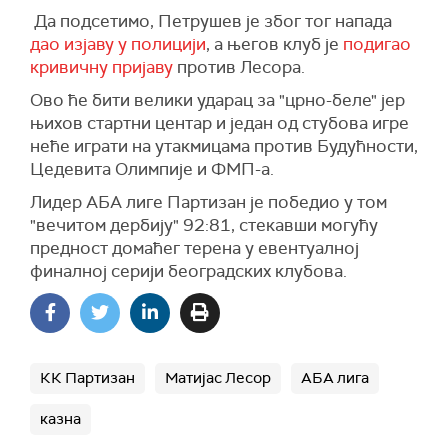
Да подсетимо, Петрушев је због тог напада
дао изјаву у полицији
, а његов клуб је
подигао
кривичну пријаву
против Лесора.
Ово ће бити велики ударац за "црно-беле" јер
њихов стартни центар и један од стубова игре
неће играти на утакмицама против Будућности,
Цедевита Олимпије и ФМП-а.
Лидер АБА лиге Партизан је победио у том
"вечитом дербију" 92:81, стекавши могућу
предност домаћег терена у евентуалној
финалној серији београдских клубова.
КК Партизан
Матијас Лесор
АБА лига
казна