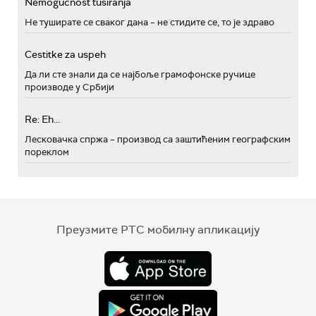
Nemogućnost tusiranja
Не туширате се сваког дана – не стидите се, то је здраво
Cestitke za uspeh
Да ли сте знали да се најбоље грамофонске ручице
производе у Србији
Re: Eh...
Лесковачка спржа – производ са заштићеним географским
пореклом
Преузмите РТС мобилну апликацију