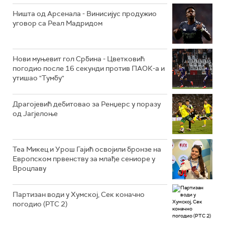
Ништа од Арсенала - Винисијус продужио
уговор са Реал Мадридом
Нови муњевит гол Србина - Цветковић
погодио после 16 секунди против ПАОК-а и
утишао "Тумбу"
Драгојевић дебитовао за Ренџерс у поразу
од Јагјелоње
Теа Микец и Урош Гајић освојили бронзе на
Европском првенству за млађе сениоре у
Вроцлаву
Партизан води у Хумској, Сек коначно
погодио (РТС 2)