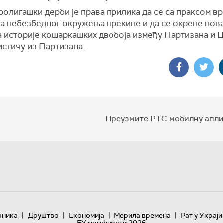
олигашки дерби је права прилика да се са праксом в
а небезбедног окружења прекине и да се окрене нова
а историје кошаркашких двобоја између Партизана и 
истичу из Партизана.
Преузмите РТС мобилну апли
|
|
|
|
оника
Друштво
Економија
Мерила времена
Рат у Украји
ЕУ могућности 2026