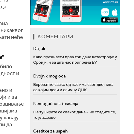
 да
ама
а никаквог
КОМЕНТАРИ
пљати неће
Da, ali...
а"
Како преживети прва три дана катастрофе у
Србији, и за шта нас припрема ЕУ
 било
едност и
Dvojnik mog oca
Вероватно свако од нас има свог двојника
ено и
са којим дели и сличну ДНК
ји и за
убацивање
Nemogućnost tusiranja
ицијама
Не туширате се сваког дана – не стидите се,
рушавају
то је здраво
ли да
Cestitke za uspeh