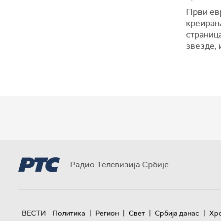
Први евр
креирањ
страниц
звезде, 
Радио Телевизија Србије
|
|
|
|
ВЕСТИ
Политика
Регион
Свет
Србија данас
Хр