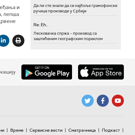
Да ли сте знали да се најбоље грамофонске
ређања и
ручице производе у Србији
, лепша
Црвене
Re: Eh...
Лесковачка спржа – производ са
заштићеним географским пореклом
кацију
|
|
|
|
|
ни
Време
Сервисне вести
Сматрачница
Подкаст