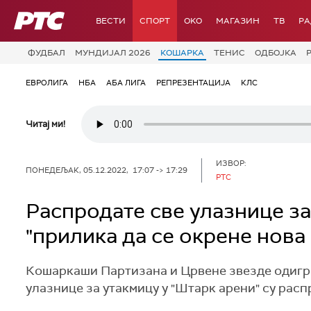
РТС
ВЕСТИ
СПОРТ
OKO
МАГАЗИН
ТВ
Р
ФУДБАЛ
МУНДИЈАЛ 2026
КОШАРКА
ТЕНИС
ОДБОЈКА
ЕВРОЛИГА
НБА
АБА ЛИГА
РЕПРЕЗЕНТАЦИЈА
КЛС
Читај ми!
ИЗВОР:
ПОНЕДЕЉАК, 05.12.2022, 17:07 -> 17:29
РТС
Распродате све улазнице за
"прилика да се окрене нова
Кошаркаши Партизана и Црвене звезде одиграћ
улазнице за утакмицу у "Штарк арени" су рас