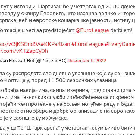
пут у историји, Партизан ће у четвртак од 20.30 доче
звезду у оквиру Евролиге, што изазива велико интер
српске, већ и европске кошаркашке јавности, истичу 
formacije u vezi sa predstojećim
@EuroLeague
derbijem!
/t.co/w3jKSGnd9A
#KKPartizan
#EuroLeague
#EveryGame
ter.com/vKTZapCy0h
izan Mozzart Bet (@PartizanBC)
December 5, 2022
а су распродате све дневне улазнице које су се нашл
ом оптицају, поред 11.500 сезоснких улазница.
 обраћа навијачима, симпатизерима, представницима м
вницима техничких служби и обезбеђења са искрено
тојећи меч протекне у најбољем могућем реду и буде
портске атмосфере и добре организације на европско
 је у саопштењу из Хумске.
ају да ће "Штарк арена" у четвртак несумњииво бити 
 да је свака улазница нумерисана. Безбедносне снаг