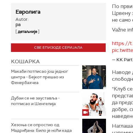
По први 
Евролига
Црвену 
Autor:
не само 
ра
Važne in
[
]
детаљније
https:/
СВЕ ЕПИЗОДЕ СЕРИЈАЛА
pic.twit
— KK Part
КОШАРКА
Макаби потписао још једног
Наводе д
центра - Бејкот прешао из
слободн
Фенербахчеа
"Клуб се
предста
Дубаи се не зауставља -
да предс
потписао и Шенгелија
добре, с
наведено
Хезоња се опростио од
Наглашав
Мадриђана: Било је ноћи када
напомињу