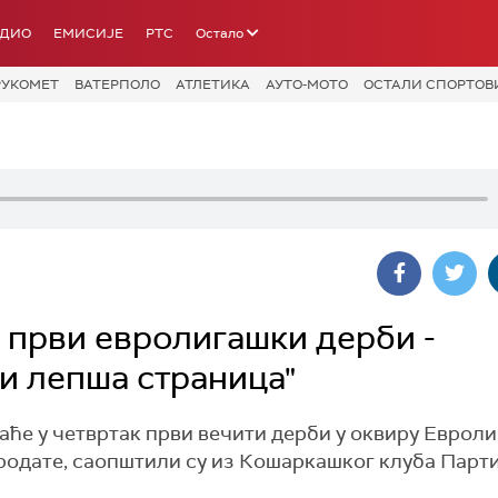
АДИО
ЕМИСИЈЕ
РТС
Остало
РУКОМЕТ
ВАТЕРПОЛО
АТЛЕТИКА
АУТО-МОТО
ОСТАЛИ СПОРТОВ
 први евролигашки дерби -
 и лепша страница"
е у четвртак први вечити дерби у оквиру Евролиг
продате, саопштили су из Кошаркашког клуба Парт