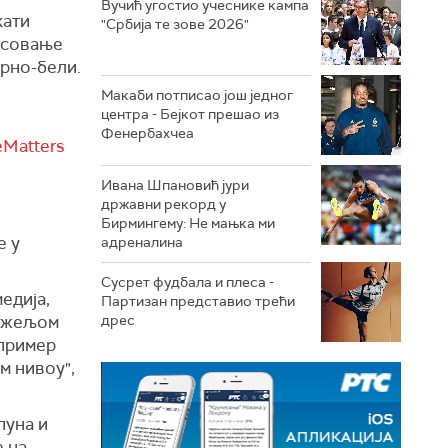
Вучић угостио учеснике кампа
кати
"Србија те зове 2026"
есовање
црно-бели.
Макаби потписао још једног
центра - Бејкот прешао из
Фенербахчеа
Matters
Ивана Шпановић јури
државни рекорд у
Бирмингему: Не мањка ми
е у
адреналина
Сусрет фудбала и плеса -
едија,
Партизан представио трећи
м жељом
дрес
 пример
м нивоу",
пуна и
е на