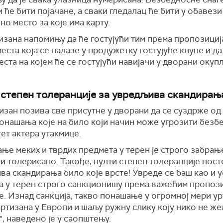
 ће бити појачане, а сваки гледалац ће бити у обавези
но место за које има карту.
изана напомињу да ће гостујући тим према пропозициј
еста која се налазе у продужетку гостујуће клупе и д
еста на којем ће се гостујући навијачи у дворани оку
 степен толеранције за увредљива скандирањ
изан позива све присутне у дворани да се суздрже од
онашања које на било који начин може угрозити безб
ет актера утакмице.
ње меких и тврдих предмета у терен је строго забрањ
и толерисано. Такође, нулти степен толеранције посто
ва скандирања било које врсте! Увреде се баш као и 
а у терен строго санкционишу према важећим пропоз
. Изнад санкција, такво понашање у огромној мери у
ртизана у Европи и шаљу ружну слику коју нико не же
, наведено је у саопштењу.