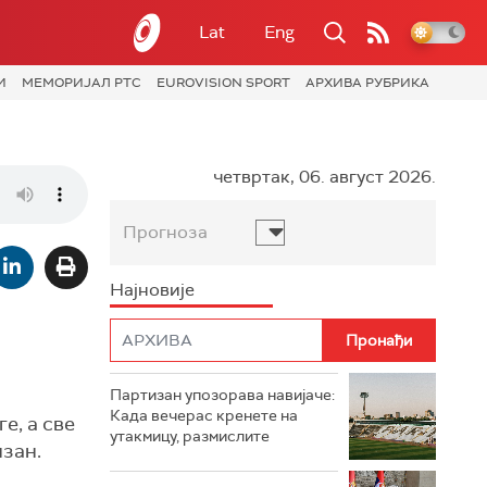
Lat
Eng
И
МЕМОРИЈАЛ РТС
EUROVISION SPORT
АРХИВА РУБРИКА
четвртак, 06. август 2026.
Прогноза
Најновије
Партизан упозорава навијаче:
Када вечерас кренете на
е, а све
утакмицу, размислите
изан.