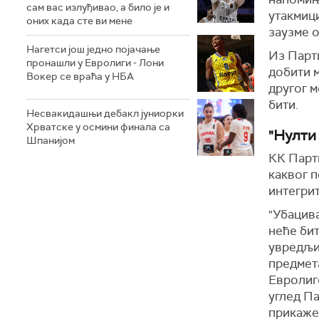
сам вас излуђивао, а било је и
утакмици
оних када сте ви мене
заузме о
Нагетси још једно појачање
Из Парт
пронашли у Евролиги - Лони
добити м
Вокер се враћа у НБА
другог м
бити.
Несвакидашњи дебакл јуниорки
Хрватске у осмини финала са
"Нулти
Шпанијом
КК Парт
каквог п
интегрит
"Убацива
неће бит
увредљи
предмет
Евролиге
углед Па
прикаже"