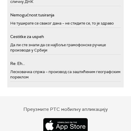
сличну ДНК
Nemogućnost tusiranja
Не туширате се сваког дана – не стидите се, то је здраво
Cestitke za uspeh
Да ли сте знали да се најбоље грамофонске ручице
производе у Србији
Re: Eh...
Лесковачка спржа – производ са заштићеним географским
пореклом
Преузмите РТС мобилну апликацију