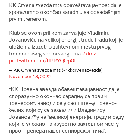
KK Crvena zvezda mts obaveštava javnost da je
sporazumno okončao saradnju sa dosadašnjim
prvim trenerom.
Klub se ovom prilikom zahvaljuje Vladimiru
Jovanoviću na velikoj energiji, trudu i radu koji je
uložio na izuzetno zahtevnom mestu prvog
trenera našeg seniorskog tima
#kkcz
pic.twitter.com/tIPRYQQp0I
— KK Crvena zvezda mts (@kkcrvenazvezda)
November 13, 2022
"КК Црвена звезда обавештава јавност да је
споразумно окончао сарадњу са првим
тренером", наводи се у саопштењу црвено-
белих, који су се захвалили Владимиру
Јовановићу на "великој енергији, труду и раду
који је уложио на изузетно захтевном месту
првог тренера нашег сениорског тима".