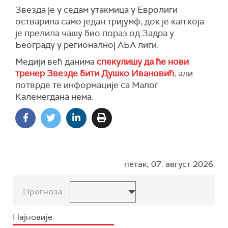
Звезда је у седам утакмица у Евролиги
остварила само један тријумф, док је кап која
је прелила чашу био пораз од Задра у
Београду у регионалној АБА лиги.
Медији већ данима
спекулишу да ће нови
тренер Звезде бити Душко Ивановић
, али
потврде те информације са Малог
Калемегдана нема.
петак, 07. август 2026.
Прогноза
Најновије