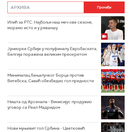
Илић за РТС: Најбољи наш меч ове сезоне,
морамо исто и у реваншу
Јуниорке Србије у полуфиналу Евробаскета,
Белгија поражена великим преокретом
Минималац бањалучког Борца против
Витебска, Савић обезбедио гол предности
Ништа од Арсенала - Винисијус продужио
уговор са Реал Мадридом
Нови муњевит гол Србина - Цветковић