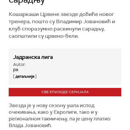
Кошаркаши Црвене звезде добиће новог
тренера, пошто су Владимир Јовановић и
клуб споразумно раскинули сарадњу,
саопштили су црвено-бели.
Јадранска лига
Autor:
ра
[
]
детаљније
СВЕ ЕПИЗОДЕ СЕРИЈАЛА
Звезда је у нову сезону ушла испод
очекивања, како у Евролиги, тако и у
регионалном такмичењу, па је цену платио
Влада Јовановић.