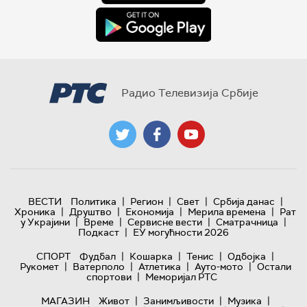
Радио Телевизија Србије
|
|
|
|
ВЕСТИ
Политика
Регион
Свет
Србија данас
|
|
|
|
Хроника
Друштво
Економија
Мерила времена
Рат
|
|
|
|
у Украјини
Време
Сервисне вести
Сматрачница
|
Подкаст
ЕУ могућности 2026
|
|
|
|
СПОРТ
Фудбал
Кошарка
Тенис
Одбојка
|
|
|
|
Рукомет
Ватерполо
Атлетика
Ауто-мото
Остали
|
спортови
Меморијал РТС
|
|
|
МАГАЗИН
Живот
Занимљивости
Музика