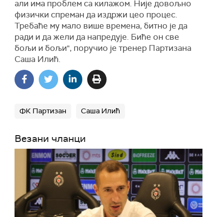
али има проблем са килажом. Није довољно
физички спреман да издржи цео процес.
Требаће му мало више времена, битно је да
ради и да жели да напредује. Биће он све
бољи и бољи", поручио је тренер Партизана
Саша Илић.
ФК Партизан
Саша Илић
Везани чланци