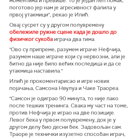
моментима и превише. То је један леп помак,
поготово јер нам је агресивност фалила у
првој утакмици", рекао је Илић.
Овај сусрет су у другом полувремену
обележиле ружне сцене када је дошло до
физичког сукоба
играча два тима.
"Ово су припреме, разумем играче Нефчија,
разумем наше играче који су нервозни, али је
битно да није било већих последица и да се
утакмица наставила."
Илић је прокоментарисао и игре нових
појачања, Самсона Нвулуа и Чаке Траореа.
"Самсон је одиграо 90 минута, то није лако
после тешких тренинга. Свака му част на томе,
против Нефчија је играо на две позиције.
Левог бека у првом полувремену, док је у
другом делу био десни бек. Задовољан сам.
Траоре је технички изузетно способан играч,