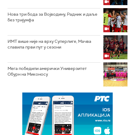
Нова три бода за Војводину, Радник и даље
без тријумфа
ИМТ више није на врху Суперлиге, Мачва
славила први пут у сезони
Мега победили амерички Универзитет
Обурн на Миконосу