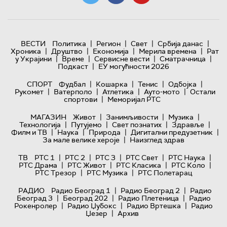
|
|
|
|
ВЕСТИ
Политика
Регион
Свет
Србија данас
|
|
|
|
Хроника
Друштво
Економија
Мерила времена
Рат
|
|
|
|
у Украјини
Време
Сервисне вести
Сматрачница
|
Подкаст
ЕУ могућности 2026
|
|
|
|
СПОРТ
Фудбал
Кошарка
Тенис
Одбојка
|
|
|
|
Рукомет
Ватерполо
Атлетика
Ауто-мото
Остали
|
спортови
Меморијал РТС
|
|
|
МАГАЗИН
Живот
Занимљивости
Музика
|
|
|
|
Технологијa
Путујемо
Свет познатих
Здравље
|
|
|
|
Филм и ТВ
Наука
Природа
Дигитални предузетник
|
За мале велике хероје
Наизглед здрав
|
|
|
|
|
ТВ
РТС 1
РТС 2
РТС 3
РТС Свет
РТС Наука
|
|
|
|
РТС Драма
РТС Живот
РТС Класика
РТС Коло
|
|
РТС Трезор
РТС Музика
РТС Полетарац
|
|
РАДИО
Радио Београд 1
Радио Београд 2
Радио
|
|
|
Београд 3
Београд 202
Радио Плетеница
Радио
|
|
|
Рокенролер
Радио Џубокс
Радио Вртешка
Радио
|
Џезер
Архив