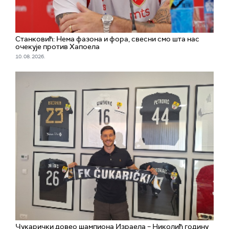
Станковић: Нема фазона и фора, свесни смо шта нас
очекује против Хапоела
10. 08. 2026.
Чукарички довео шампиона Израела – Николић годину