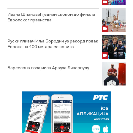
Ивана Шпановић једним скоком до финала
Европског првенства
Руски пливач Иља Бородин уз рекорд првак
Европе на 400 метара мешовито
Барселона позајмила Арауха Ливерпулу