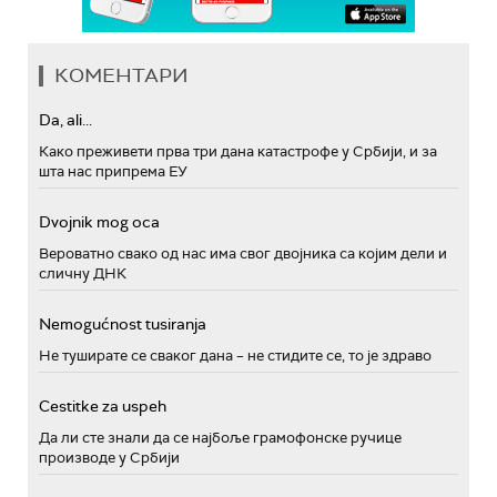
КОМЕНТАРИ
Da, ali...
Како преживети прва три дана катастрофе у Србији, и за
шта нас припрема ЕУ
Dvojnik mog oca
Вероватно свако од нас има свог двојника са којим дели и
сличну ДНК
Nemogućnost tusiranja
Не туширате се сваког дана – не стидите се, то је здраво
Cestitke za uspeh
Да ли сте знали да се најбоље грамофонске ручице
производе у Србији