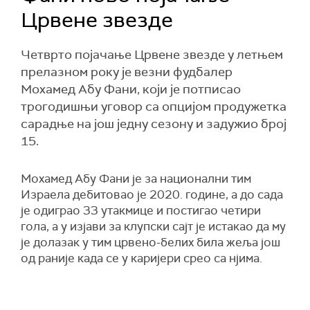
Црвене звезде
Четврто појачање Црвене звезде у летњем
прелазном року је везни фудбалер
Мохамед Абу Фани, који је потписао
трогодишњи уговор са опцијом продужетка
сарадње на још једну сезону и задужио број
15.
Мохамед Абу Фани је за национални тим
Израела дебитовао је 2020. године, а до сада
је одиграо 33 утакмице и постигао четири
гола, а у изјави за клупски сајт је истакао да му
је долазак у тим црвено-белих била жеља још
од раније када се у каријери срео са нјима.