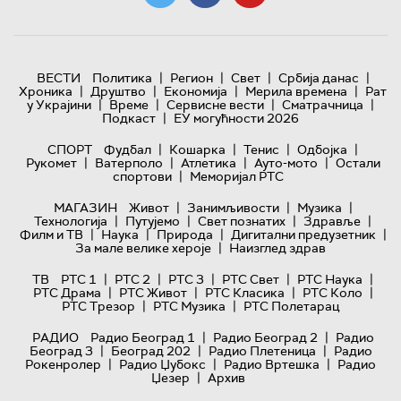
|
|
|
|
ВЕСТИ
Политика
Регион
Свет
Србија данас
|
|
|
|
Хроника
Друштво
Економија
Мерила времена
Рат
|
|
|
|
у Украјини
Време
Сервисне вести
Сматрачница
|
Подкаст
ЕУ могућности 2026
|
|
|
|
СПОРТ
Фудбал
Кошарка
Тенис
Одбојка
|
|
|
|
Рукомет
Ватерполо
Атлетика
Ауто-мото
Остали
|
спортови
Меморијал РТС
|
|
|
МАГАЗИН
Живот
Занимљивости
Музика
|
|
|
|
Технологијa
Путујемо
Свет познатих
Здравље
|
|
|
|
Филм и ТВ
Наука
Природа
Дигитални предузетник
|
За мале велике хероје
Наизглед здрав
|
|
|
|
|
ТВ
РТС 1
РТС 2
РТС 3
РТС Свет
РТС Наука
|
|
|
|
РТС Драма
РТС Живот
РТС Класика
РТС Коло
|
|
РТС Трезор
РТС Музика
РТС Полетарац
|
|
РАДИО
Радио Београд 1
Радио Београд 2
Радио
|
|
|
Београд 3
Београд 202
Радио Плетеница
Радио
|
|
|
Рокенролер
Радио Џубокс
Радио Вртешка
Радио
|
Џезер
Архив