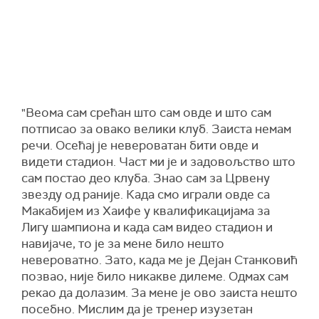
"Веома сам срећан што сам овде и што сам
потписао за овако велики клуб. Заиста немам
речи. Осећај је невероватан бити овде и
видети стадион. Част ми је и задовољство што
сам постао део клуба. Знао сам за Црвену
звезду од раније. Када смо играли овде са
Макабијем из Хаифе у квалификацијама за
Лигу шампиона и када сам видео стадион и
навијаче, то је за мене било нешто
невероватно. Зато, када ме је Дејан Станковић
позвао, није било никакве дилеме. Одмах сам
рекао да долазим. За мене је ово заиста нешто
посебно. Мислим да је тренер изузетан