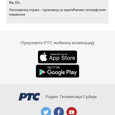
Re: Eh...
Лесковачка спржа – производ са заштићеним географским
пореклом
Преузмите РТС мобилну апликацију
Радио Телевизија Србије