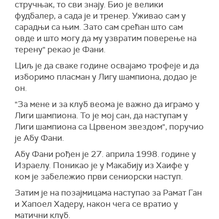
стручњак, то сви знају. Био је велики
фудбалер, а сада је и тренер. Уживао сам у
сарадњи са њим. Зато сам срећан што сам
овде и што могу да му узвратим поверење на
терену" рекао је Фани.
Циљ је да сваке године освајамо трофеје и да
изборимо пласман у Лигу шампиона, додао је
он.
"За мене и за клуб веома је важно да играмо у
Лиги шампиона. То је мој сан, да наступам у
Лиги шампиона са Црвеном звездом", поручио
је Абу Фани.
Абу Фани рођен је 27. априла 1998. године у
Израелу. Поникао је у Макабију из Хаифе у
ком је забележио први сениорски наступ.
Затим је на позајмицама наступао за Рамат Ган
и Хапоел Хадеру, након чега се вратио у
матични клуб.