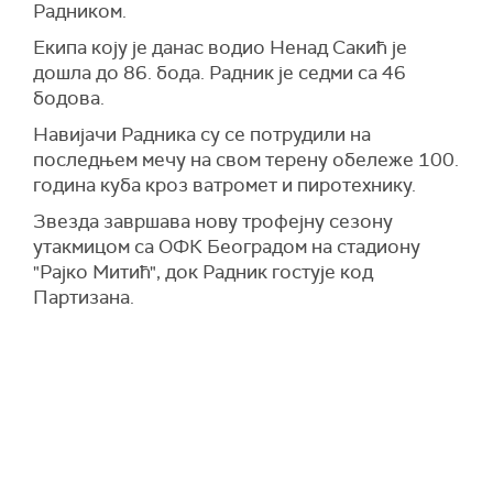
Радником.
Екипа коју је данас водио Ненад Сакић је
дошла до 86. бода. Радник је седми са 46
бодова.
Навијачи Радника су се потрудили на
последњем мечу на свом терену обележе 100.
година куба кроз ватромет и пиротехнику.
Звезда завршава нову трофејну сезону
утакмицом са ОФК Београдом на стадиону
"Рајко Митић", док Радник гостује код
Партизана.