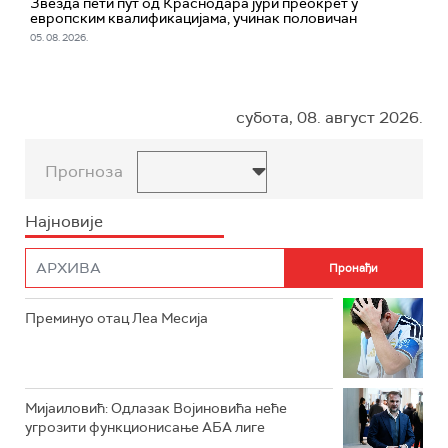
Звезда пети пут од Краснодара јури преокрет у
европским квалификацијама, учинак половичан
05. 08. 2026.
субота, 08. август 2026.
Прогноза
Најновије
Преминуо отац Леа Месија
Мијаиловић: Одлазак Војиновића неће
угрозити функционисање АБА лиге