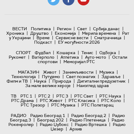
|
|
|
|
ВЕСТИ
Политика
Регион
Свет
Србија данас
|
|
|
|
Хроника
Друштво
Економија
Мерила времена
Рат
|
|
|
|
у Украјини
Време
Сервисне вести
Сматрачница
|
Подкаст
ЕУ могућности 2026
|
|
|
|
СПОРТ
Фудбал
Кошарка
Тенис
Одбојка
|
|
|
|
Рукомет
Ватерполо
Атлетика
Ауто-мото
Остали
|
спортови
Меморијал РТС
|
|
|
МАГАЗИН
Живот
Занимљивости
Музика
|
|
|
|
Технологијa
Путујемо
Свет познатих
Здравље
|
|
|
|
Филм и ТВ
Наука
Природа
Дигитални предузетник
|
За мале велике хероје
Наизглед здрав
|
|
|
|
|
ТВ
РТС 1
РТС 2
РТС 3
РТС Свет
РТС Наука
|
|
|
|
РТС Драма
РТС Живот
РТС Класика
РТС Коло
|
|
РТС Трезор
РТС Музика
РТС Полетарац
|
|
РАДИО
Радио Београд 1
Радио Београд 2
Радио
|
|
|
Београд 3
Београд 202
Радио Плетеница
Радио
|
|
|
Рокенролер
Радио Џубокс
Радио Вртешка
Радио
|
Џезер
Архив