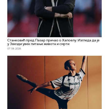
Станковић пред Пазар причао о Хапоелу: Изгледа да је
у Звезди увек питање живота и смрти
07. 08. 2026.