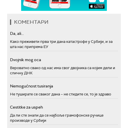
КОМЕНТАРИ
Da, ali...
Како преживети прва три дана катастрофе у Србији, и за
шта нас припрема ЕУ
Dvojnik mog oca
Вероватно свако од нас има свог двојника са којим дели и
сличну ДНК
Nemogućnost tusiranja
Не туширате се сваког дана – не стидите се, то је здраво
Cestitke za uspeh
Да ли сте знали да се најбоље грамофонске ручице
производе у Србији