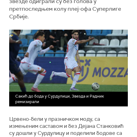
звезде одиграли су без голова у
претпоследњем колу плеј-офа Суперлиге
Србије.
Сакић до бода у Сурдулици, Звезда и Радник
ремизирали
Црвено-бели у празничком моду, са
измењеним саставом и без Дејана Станковић
су дошли у Сурдулицу и поделили бодове са