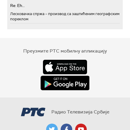
Re: Eh...
Лесковачка спржа – производ са заштићеним географским
пореклом
Преузмите РТС мобилну апликацију
Радио Телевизија Србије