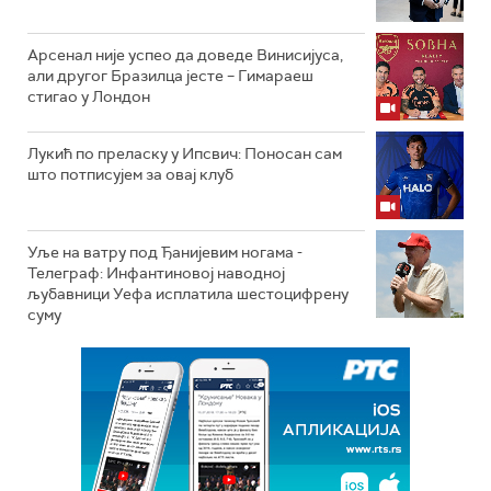
Арсенал није успео да доведе Винисијуса,
али другог Бразилца јесте – Гимараеш
стигао у Лондон
Лукић по преласку у Ипсвич: Поносан сам
што потписујем за овај клуб
Уље на ватру под Ђанијевим ногама -
Телеграф: Инфантиновој наводној
љубавници Уефа исплатила шестоцифрену
суму